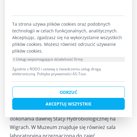
podstawowa. Następnie budynek został sprzedany
Fabryce Płyt Wiórowych w Suwałkach, która
organizowała tam letnie kolonie dla młodzieży. W
Ta strona używa plików cookies oraz podobnych
technologii w celach funkcjonalnych, analitycznych.
1992 r. Skarb Państwa przekazał obiekty
Akceptując, zgadzasz się na wykorzystanie wszystkich
Wigierskiemu Parkowi Narodowemu.
plików cookies. Możesz również odrzucić używanie
Muzeum Wigier im. Alfreda Lityńskiego to typowe
plików cookies.
muzeum z działalnością wystawienniczą,
Usługi wspomagające działalność firmy
edukacyjną oraz obsługujące turystów. Typowe nie
Zgodnie z RODO i ustawą o świadczeniu usług drogą
elektroniczną.
Polityka prywatności AS-Tour
.
znaczy nudne. W muzeum zobaczycie ekspozycję
stałą prezentującą historię nadwigierskiego
ODRZUĆ
krajobrazu, głębiny jezior, rzeki, torfowiska i
ekosystemy lądowe Wigierskiego Parku
AKCEPTUJ WSZYSTKIE
Narodowego, działalność człowieka oraz historię i
dokonania dawnej Stacji Hydrobiologicznej na
Wigrach. W Muzeum znajduje się również sala
laboratoryjna przeznaczona do zajęć