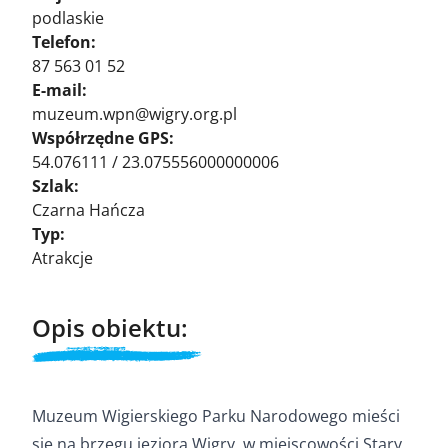
podlaskie
Telefon:
87 563 01 52
E-mail:
muzeum.wpn@wigry.org.pl
Współrzędne GPS:
54.076111 / 23.075556000000006
Szlak:
Czarna Hańcza
Typ:
Atrakcje
Opis obiektu:
Muzeum Wigierskiego Parku Narodowego mieści
się na brzegu jeziora Wigry, w miejscowości Stary