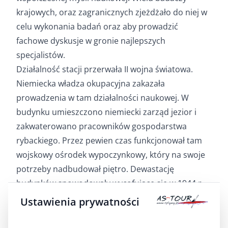
krajowych, oraz zagranicznych zjeżdżało do niej w
celu wykonania badań oraz aby prowadzić
fachowe dyskusje w gronie najlepszych
specjalistów.
Działalność stacji przerwała II wojna światowa.
Niemiecka władza okupacyjna zakazała
prowadzenia w tam działalności naukowej. W
budynku umieszczono niemiecki zarząd jezior i
zakwaterowano pracowników gospodarstwa
rybackiego. Przez pewien czas funkcjonował tam
wojskowy ośrodek wypoczynkowy, który na swoje
potrzeby nadbudował piętro. Dewastację
budynków spowodowały wycofujące się w 1944 r.
oddziały wojsk niemieckich i nacierające wojska
Ustawienia prywatności
sowieckie. Po wojnie w budynku mieścił się
posterunek Milicji Obywatelskiej, a później szkoła