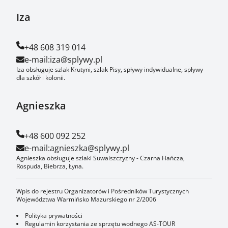
Iza
+48 608 319 014
e-mail:
iza@splywy.pl
Iza obsługuje szlak Krutyni, szlak Pisy, spływy indywidualne, spływy
dla szkół i kolonii.
Agnieszka
+48 600 092 252
e-mail:
agnieszka@splywy.pl
Agnieszka obsługuje szlaki Suwalszczyzny - Czarna Hańcza,
Rospuda, Biebrza, Łyna.
Wpis do rejestru Organizatorów i Pośredników Turystycznych
Województwa Warmińsko Mazurskiego nr 2/2006
Polityka prywatności
Regulamin korzystania ze sprzętu wodnego AS-TOUR