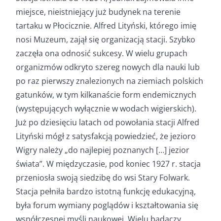
miejsce, nieistniejący już budynek na terenie
tartaku w Płocicznie. Alfred Lityński, którego imię
nosi Muzeum, zajął się organizacją stacji. Szybko
zaczęła ona odnosić sukcesy. W wielu grupach
organizmów odkryto szereg nowych dla nauki lub
po raz pierwszy znalezionych na ziemiach polskich
gatunków, w tym kilkanaście form endemicznych
(występujących wyłącznie w wodach wigierskich).
Już po dziesięciu latach od powołania stacji Alfred
Lityński mógł z satysfakcją powiedzieć, że jezioro
Wigry należy „do najlepiej poznanych […] jezior
świata”. W międzyczasie, pod koniec 1927 r. stacja
przeniosła swoją siedzibę do wsi Stary Folwark.
Stacja pełniła bardzo istotną funkcję edukacyjną,
była forum wymiany poglądów i kształtowania się
współczesnej myśli naukowej. Wielu badaczy