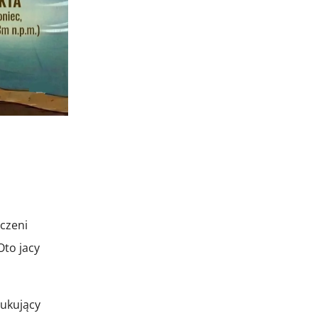
dczeni
to jacy
zukujący