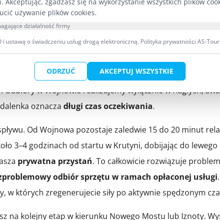
h. Akceptując, zgadzasz się na wykorzystanie wszystkich plików coo
g
. Można się natomiast zatrzymać tuż za mostem, na teren
ucić używanie plików cookies.
rwują tam szybkie przekąski dla kajakarzy (frytki, zapiekanki
agające działalność firmy
i ustawą o świadczeniu usług drogą elektroniczną.
Polityka prywatności AS-Tour
zamy planowanie tam ostatecznej mety spływu. To
teren 
ODRZUĆ
AKCEPTUJ WSZYSTKIE
łatą pobieraną przez właściciela gruntu. Z naszej perspekty
ny. Odbiory w Wojnowie realizujemy wyłącznie w nagłych, aw
gdalenka oznacza
długi czas oczekiwania
.
ływu. Od Wojnowa pozostaje zaledwie 15 do 20 minut rel
oło 3–4 godzinach od startu w Krutyni, dobijając do lewego
nasza
prywatna przystań
. To całkowicie rozwiązuje proble
problemowy odbiór sprzętu w ramach opłaconej usługi
y, w których zregenerujecie siły po aktywnie spędzonym cza
z na kolejny etap w kierunku Nowego Mostu lub Iznoty. Wy