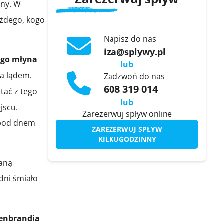
dny. W
ażdego, kogo
Napisz do nas
iza@splywy.pl
go młyna
lub
ka lądem.
Zadzwoń do nas
608 319 014
tać z tego
lub
jscu.
Zarezerwuj spływ online
 pod dnem
ZAREZERWUJ SPŁYW
KILKUGODZINNY
taną
 dni śmiało
denbrandia