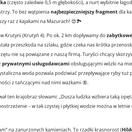
tka
(często zaledwie 0,5 m głębokości), a nurt wybitnie łago
trzy. To bez wątpienia
najbezpieczniejszy fragment
dla k
szy raz z kajakami na Mazurach! 😍🏞️
 w Krutyni (Krutyń 4). Po ok. 2 km dopływamy do
zabytkowe
tała przeszkoda na szlaku, gdzie czeka nas krótka przenos
ętu nie są powiązane z naszą firmą. Turyści chcący skorzys
z
prywatnymi usługodawcami
obsługującymi wózki na mie
ystaliczna woda pozwala podziwiać przepływające ryby tuż
nności z tańczącymi nad nimi ważkami 🦋.
ał ten krajobraz słowami: „Dusza ludzka wzbiera taką opę
postrzeżenie – w tak czystej i płytkiej wodzie można w letnie
am” na zanurzonych kamieniach. To rzadki krasnorost (
Hil