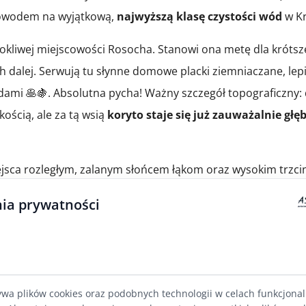
 dowodem na wyjątkową,
najwyższą klasę czystości wód
w Kr
kliwej miejscowości Rosocha. Stanowi ona metę dla krótsze
h dalej. Serwują tu słynne domowe placki ziemniaczane, lep
odami 🥞🍇. Absolutna pycha! Ważny szczegół topograficzny:
ością, ale za tą wsią
koryto staje się już zauważalnie głę
ejsca rozległym, zalanym słońcem łąkom oraz wysokim trzc
 Wielu turystów słyszało o Klasztorze Staroobrzędowców n
ia prywatności
 trasy w prawy dopływ. Przy niskich stanach wód taka prze
wy muszą bezwzględnie
zapytać o aktualne warunki hydrol
 zauważycie wybudowaną tam wieżę widokową oraz plażę wi
ywa plików cookies oraz podobnych technologii w celach funkcjona