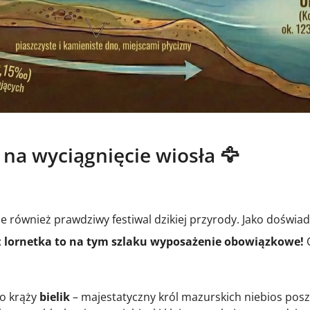
 na wyciągnięcie wiosła 🦅
le również prawdziwy festiwal dzikiej przyrody. Jako doświa
:
lornetka to na tym szlaku wyposażenie obowiązkowe!
O
o krąży
bielik
– majestatyczny król mazurskich niebios pos