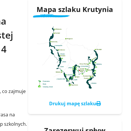
Mapa szlaku Krutynia
na
tej
 4
, co zajmuje
Drukuj mapę szlaku
rasa na
up szkolnych.
Zarezerwuj spływ