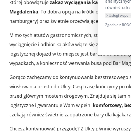
analitycznyc
której obowiązuje
zakaz wyciągania kajaków na brze
również odrz
Magdalenka
. To dobra opcja na krótki odpoczynek – se
Usługi wspom
hamburgery) oraz świetnie orzeźwiające zimne napoje.
Zgodnie z RODO 
Mimo tych atutów gastronomicznych, stanowczo odrad
wyciągnięcie i odbiór kajaków wiąże się z dodatkową op
logistycznej dojazd w to miejsce jest bardzo utrudnio
wypadkach, a konieczność wezwania busa pod Bar Ma
Gorąco zachęcamy do kontynuowania bezstresowego sp
wiosłowania prosto do Ukty. Całą trasę kończymy po ok
przed głównym mostem drogowym. Znajduje się tam 
logistyczne i gwarantuje Wam w pełni
komfortowy, bez
czekają również świetnie zaopatrzone bary dla kajakarz
Chcesz kontynuować przygodę? Z Ukty płynnie wyruszys