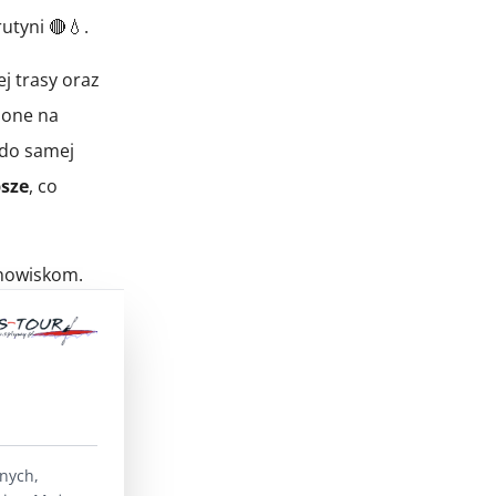
utyni 🔴💧.
j trasy oraz
ione na
 do samej
bsze
, co
inowiskom.
ad
Jeziorem
prawa bywa
ogiczne
w
ejską, przy
lnych,