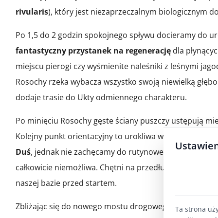
rivularis
), który jest niezaprzeczalnym biologicznym
Po 1,5 do 2 godzin spokojnego spływu docieramy do uro
fantastyczny przystanek na regenerację
dla płynącyc
miejscu pierogi czy wyśmienite naleśniki z leśnymi jag
Rosochy rzeka wybacza wszystko swoją niewielką głębok
dodaje trasie do Ukty odmiennego charakteru.
Po minięciu Rosochy gęste ściany puszczy ustępują mi
Kolejny punkt orientacyjny to urokliwa wieś
Wojnowo
.
Ustawien
Duś
, jednak nie zachęcamy do rutynowego zbaczania z
całkowicie niemożliwa. Chętni na przedłużenie wypra
naszej bazie przed startem.
Zbliżając się do nowego mostu drogowego w Wojnowie,
Ta strona uż