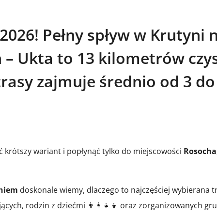
 2026! Pełny spływ w Krutyni 
– Ukta to 13 kilometrów czys
trasy zajmuje średnio od 3 do
 krótszy wariant i popłynąć tylko do miejscowości
Rosocha
eniem
doskonale wiemy, dlaczego to najczęściej wybierana t
jących, rodzin z dziećmi 👨‍👩‍👧‍👦 oraz zorganizowanych gr