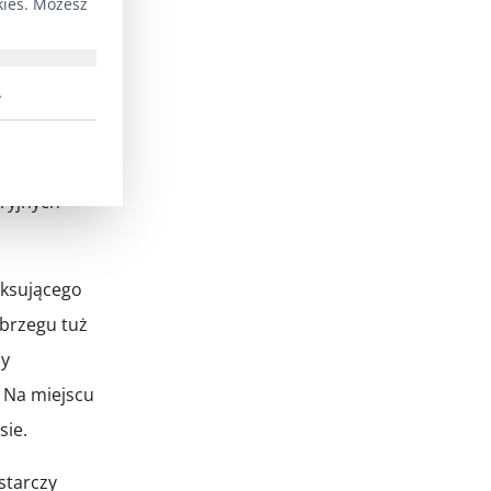
kies. Możesz
ie
Baru
,
.
prywatny
, a
wy
aryjnych
aksującego
 brzegu tuż
my
. Na miejscu
sie.
starczy