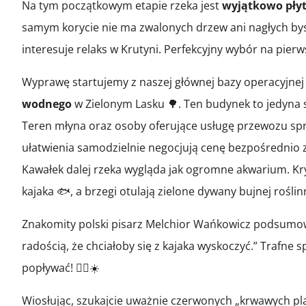
Na tym początkowym etapie rzeka jest
wyjątkowo pły
samym korycie nie ma zwalonych drzew ani nagłych bys
interesuje relaks w Krutyni. Perfekcyjny wybór na pierw
Wyprawę startujemy z naszej głównej bazy operacyjnej
wodnego
w Zielonym Lasku 🌳. Ten budynek to jedyna s
Teren młyna oraz osoby oferujące usługę przewozu sprz
ułatwienia samodzielnie negocjują cenę bezpośrednio 
Kawałek dalej rzeka wygląda jak ogromne akwarium. Kr
kajaka 🐟, a brzegi otulają zielone dywany bujnej rośli
Znakomity polski pisarz Melchior Wańkowicz podsumow
radością, że chciałoby się z kajaka wyskoczyć.” Trafne s
popływać! 🏊‍♀️☀️
Wiosłując, szukajcie uważnie czerwonych „krwawych pl