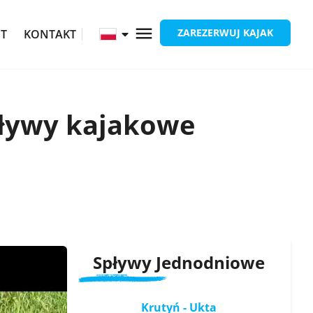
ZAREZERWUJ KAJAK
ĘT
KONTAKT
pływy kajakowe
Spływy Jednodniowe
Krutyń - Ukta