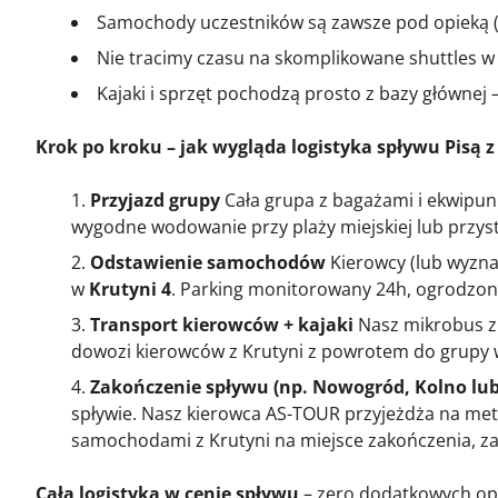
Samochody uczestników są zawsze pod opieką (
Nie tracimy czasu na skomplikowane shuttles w 
Kajaki i sprzęt pochodzą prosto z bazy głównej
Krok po kroku – jak wygląda logistyka spływu Pisą 
Przyjazd grupy
Cała grupa z bagażami i ekwipun
wygodne wodowanie przy plaży miejskiej lub przyst
Odstawienie samochodów
Kierowcy (lub wyzna
w
Krutyni 4
. Parking monitorowany 24h, ogrodzony
Transport kierowców + kajaki
Nasz mikrobus z 
dowozi kierowców z Krutyni z powrotem do grupy w 
Zakończenie spływu (np. Nowogród, Kolno l
spływie. Nasz kierowca AS-TOUR przyjeżdża na metę
samochodami z Krutyni na miejsce zakończenia, za
Cała logistyka w cenie spływu
– zero dodatkowych opł