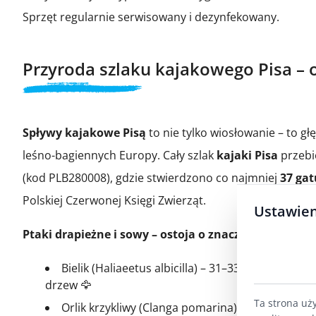
Sprzęt regularnie serwisowany i dezynfekowany.
Przyroda szlaku kajakowego Pisa – o
Spływy kajakowe Pisą
to nie tylko wiosłowanie – to g
leśno-bagiennych Europy. Cały szlak
kajaki Pisa
przebi
(kod PLB280008), gdzie stwierdzono co najmniej
37 gat
Polskiej Czerwonej Księgi Zwierząt.
Ustawien
Ptaki drapieżne i sowy – ostoja o znaczeniu międz
Bielik (Haliaeetus albicilla) – 31–33 pary lęgow
drzew 🦅
Ta strona uż
Orlik krzykliwy (Clanga pomarina) – 80–90 par l