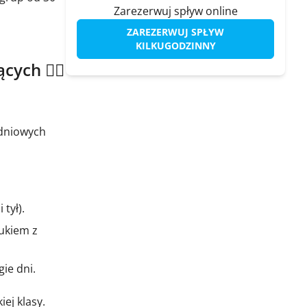
Zarezerwuj spływ online
ZAREZERWUJ SPŁYW
KILKUGODZINNY
ych 🚣‍♂️
odniowych
tył).
ukiem z
ie dni.
ej klasy.