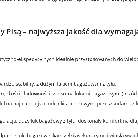
 Pisą – najwyższa jakość dla wymagając
styczno-ekspedycyjnych idealnie przystosowanych do wiel
 bardzo stabilny, z dużym lukiem bagażowym z tyłu.
prędkości i ładowności, z dwoma lukami bagażowymi (przód i 
l na najtrudniejsze odcinki z bobrowymi przeszkodami, z l
ulacją, duży luk bagażowy z tyłu, doskonały komfort na dług
orne luki bagażowe, kamizelki asekuracyjne i wiosła wysoki