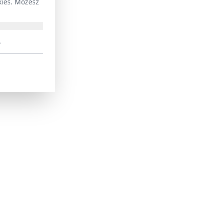
kies. Możesz
.
i