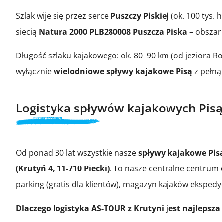
Szlak wije się przez serce
Puszczy Piskiej
(ok. 100 tys. 
siecią
Natura 2000 PLB280008 Puszcza Piska
– obszar
Długość szlaku kajakowego: ok. 80–90 km (od jeziora 
wyłącznie
wielodniowe spływy kajakowe Pisą
z pełną 
Logistyka spływów kajakowych Pis
Od ponad 30 lat wszystkie nasze
spływy kajakowe Pis
(Krutyń 4, 11-710 Piecki)
. To nasze centralne centrum
parking (gratis dla klientów), magazyn kajaków eksped
Dlaczego logistyka AS-TOUR z Krutyni jest najlepsza