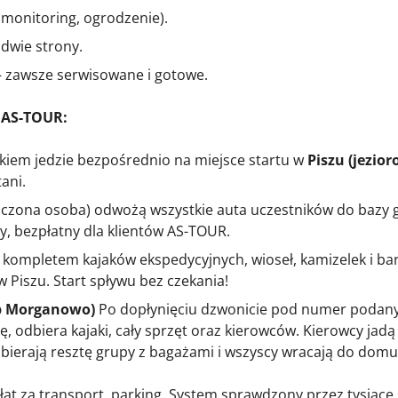
monitoring, ogrodzenie).
dwie strony.
 – zawsze serwisowane i gotowe.
z AS-TOUR:
kiem jedzie bezpośrednio na miejsce startu w
Piszu (jezior
ani.
czona osoba) odwożą wszystkie auta uczestników do bazy 
, bezpłatny dla klientów AS-TOUR.
kompletem kajaków ekspedycyjnych, wioseł, kamizelek i ba
Piszu. Start spływu bez czekania!
ub Morganowo)
Po dopłynięciu dzwonicie pod numer podan
, odbiera kajaki, cały sprzęt oraz kierowców. Kierowcy jad
bierają resztę grupy z bagażami i wszyscy wracają do domu
at za transport, parking. System sprawdzony przez tysiące