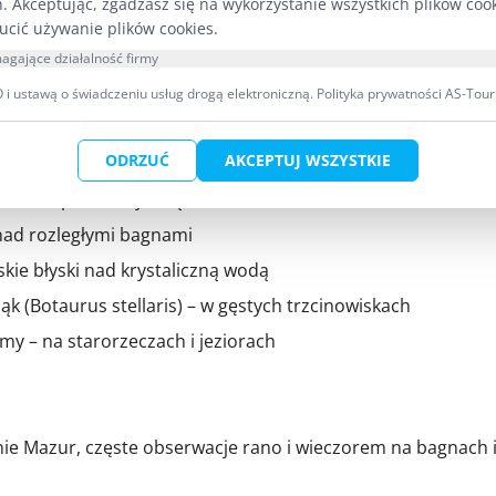
h. Akceptując, zgadzasz się na wykorzystanie wszystkich plików coo
0% populacji krajowej)
ucić używanie plików cookies.
agające działalność firmy
ereus) – nocne łowy w gęstych borach
i ustawą o świadczeniu usług drogą elektroniczną.
Polityka prywatności AS-Tour
i:
ODRZUĆ
AKCEPTUJ WSZYSTKIE
wanie na podmokłych łąkach
 nad rozległymi bagnami
skie błyski nad krystaliczną wodą
bąk (Botaurus stellaris) – w gęstych trzcinowiskach
emy – na starorzeczach i jeziorach
onie Mazur, częste obserwacje rano i wieczorem na bagnach 