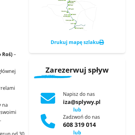
Drukuj mapę szlaku
o Roś)
–
Zarezerwuj spływ
głównej
rrelami
Napisz do nas
iza@splywy.pl
y na
lub
ą swoimi
Zadzwoń do nas
.
608 319 014
lub
 grup od 30