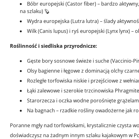
Bóbr europejski (Castor fiber) – bardzo aktywn
na szlaku) 🦫
Wydra europejska (Lutra lutra) – ślady aktywno
Wilk (Canis lupus) i ryś europejski (Lynx lynx) –
Roślinność i siedliska przyrodnicze:
Gęste bory sosnowe świeże i suche (Vaccinio-Pi
Olsy bagienne i łęgowe z dominacją olchy czarne
Rozległe torfowiska niskie i przejściowe z wełni
Łąki zalewowe i szerokie trzcinowiska Phragmite
Starorzecza i oczka wodne porośnięte grążelami
Na bagnach – rzadkie rośliny owadożerne jak ros
Poranne mgły nad torfowiskami, krystalicznie czysta wo
doświadczysz na żadnym innym szlaku kajakowym w Po