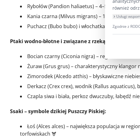
analitycznyc
Rybołów (Pandion haliaetus) – 4–5 par (ponad 1
również odrz
Kania czarna (Milvus migrans) – 12–14 par
Usługi wspom
Puchacz (Bubo bubo) i włochatka (Aegolius fun
Zgodnie z RODO 
Ptaki wodno-błotne i związane z rzeką oraz bagnam
Bocian czarny (Ciconia nigra) – regularne żero
Żuraw (Grus grus) – charakterystyczny klangor
Zimorodek (Alcedo atthis) – błyskawiczne niebie
Derkacz (Crex crex), wodnik (Rallus aquaticus), 
Czapla siwa i biała, perkoz dwuczuby, łabędź ni
Ssaki – symbole dzikiej Puszczy Piskiej:
Łoś (Alces alces) – największa populacja w regi
torfowiskach 🫎