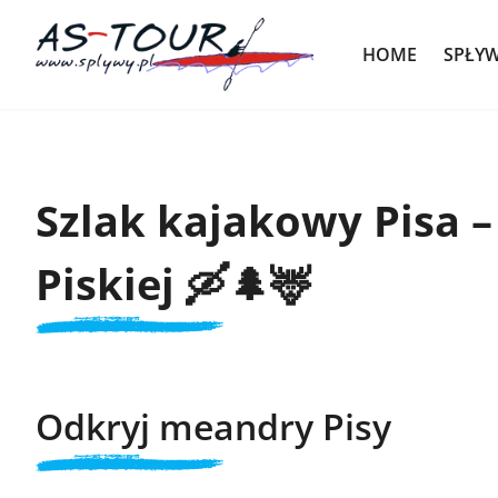
HOME
SPŁY
Szlak kajakowy Pisa –
Piskiej 🛶🌲🦌
Odkryj meandry Pisy