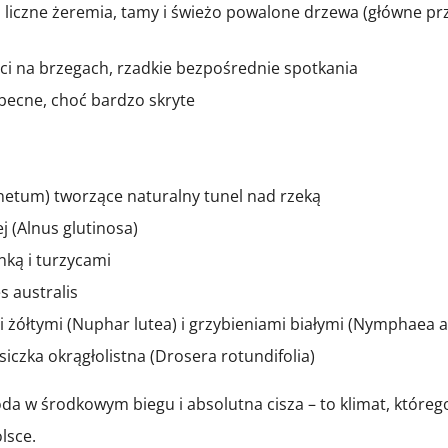
y, liczne żeremia, tamy i świeżo powalone drzewa (główne p
ści na brzegach, rzadkie bezpośrednie spotkania
 obecne, choć bardzo skryte
netum) tworzące naturalny tunel nad rzeką
j (Alnus glutinosa)
anką i turzycami
s australis
 żółtymi (Nuphar lutea) i grzybieniami białymi (Nymphaea a
iczka okrągłolistna (Drosera rotundifolia)
da w środkowym biegu i absolutna cisza – to klimat, któreg
lsce.