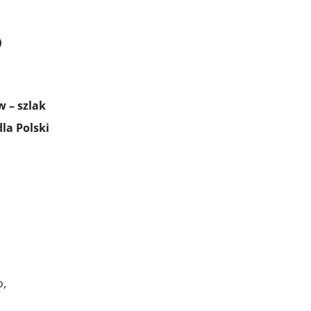

 – szlak
la Polski
o,