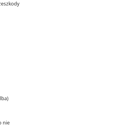
rzeszkody
lba)
o nie