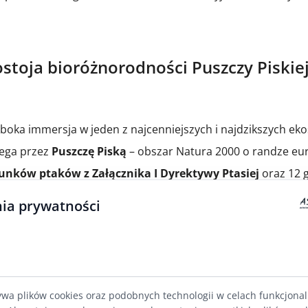
stoja bioróżnorodności Puszczy Piskiej
łęboka immersja w jeden z najcenniejszych i najdzikszych e
ega przez
Puszczę Piską
– obszar Natura 2000 o randze eur
unków ptaków z Załącznika I Dyrektywy Ptasiej
oraz 12 
ia prywatności
ynarodowym:
e (ok. 4% populacji krajowej) – majestatyczne patrole nad kor
ywa plików cookies oraz podobnych technologii w celach funkcjona
ęgowych (ponad 4% populacji Polski)