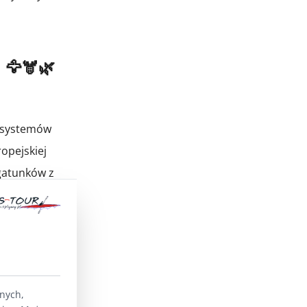
 🦅🫎🌿
kosystemów
opejskiej
gatunków z
onami
lnych,