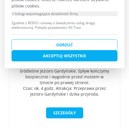
plików cookies.
Usługi wspomagające działalność firmy
Zgodnie z RODO i ustawą o świadczeniu usług drogą
Ukta – Iznota ⚓ (Dolna
elektroniczną.
Polityka prywatności AS-Tour
.
Krutynia - Wariant Długi)
ODRZUĆ
Szlak prowadzący przez cały dolny, "dziki"
odcinek rzeki, często nazywany Mazurską
AKCEPTUJ WSZYSTKIE
Amazonią. Trasa jest niezwykle malownicza –
pod koniec przepływamy przez urokliwe,
śródleśne Jezioro Gardyńskie. Spływ kończymy
bezpiecznie i wygodnie przed mostem w
Iznocie po prawej stronie.
Czas: ok. 4 godz. Atrakcja: Przeprawa przez
Jezioro Gardyńskie i dzika przyroda.
SZCZEGÓŁY