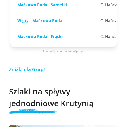
Maćkowa Ruda - Sarnetki
C. Hańcza
Wigry - Maćkowa Ruda
C. Hańcza
Maćkowa Ruda - Frącki
C. Hańcza
← Przesuń palcem w lewo/prawo →
Zniżki dla Grup!
Szlaki na spływy
jednodniowe Krutynią