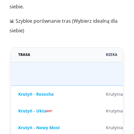
siebie.
📊 Szybkie porównanie tras (Wybierz idealną dla
siebie)
TRASA
RZEKA
Na
Krutyń - Rosocha
Krutynia
Krutyń - Ukta
Krutynia
HIT!
Krutyń - Nowy Most
Krutynia