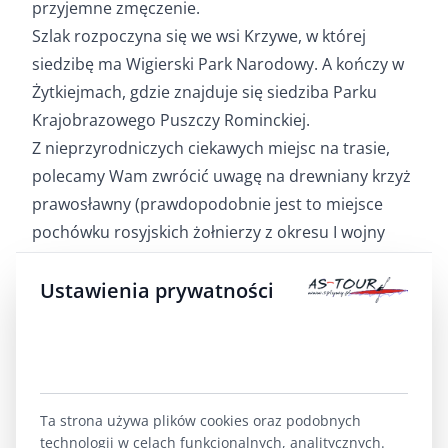
przyjemne zmęczenie.
Szlak rozpoczyna się we wsi Krzywe, w której
siedzibę ma Wigierski Park Narodowy. A kończy w
Żytkiejmach, gdzie znajduje się siedziba Parku
Krajobrazowego Puszczy Rominckiej.
Z nieprzyrodniczych ciekawych miejsc na trasie,
polecamy Wam zwrócić uwagę na drewniany krzyż
prawosławny (prawdopodobnie jest to miejsce
pochówku rosyjskich żołnierzy z okresu I wojny
światowej), który postawiono za pierwszym
mostkiem na rzece Wiatrołuży, we wsi Kaletnik
Ustawienia prywatności
zobaczcie neoklasycystyczny kościół oraz
zabytkową bramę i kaplicę cmentarną. W
Smolnikach wejdźcie na punkt widokowy „Pan
Tadeusz”, aby podziwiać północno-wschodnią
Ta strona używa plików cookies oraz podobnych
część Suwalskiego Parku Krajobrazowego, jeziora i
technologii w celach funkcjonalnych, analitycznych.