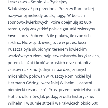
Leszczewo – Smolniki – Żytkiejmy
Szlak sięga aż po przedpola Puszczy Rominckiej,
nazywanej niekiedy polską tajgą. W borach
sosnowo-świerkowych, które obejmują aż 80%
terenu, żyją wszystkie! polskie gatunki zwierzyny
łownej poza żubrem. A ile ptaków, ile rzadkich
roślin… Nic więc dziwnego, że w przeszłości
Puszcza była ulubionym terenem łowieckim
władców tych ziem, najpierw mistrzów krzyżackich,
potem książąt i królów pruskich oraz notabli z
czasów nazizmu. Jednym z bardziej znanych
miłośników polowań w Puszczy Rominckiej był
Hermann Göring i wcześniej Wilhelm II, ostatni
niemiecki cesarz i król Prus, przedstawiciel dynastii
Hohenzollernów. Jak podają źródła historyczne,
Wilhelm II w sumie strzelił w Prakwicach około 500