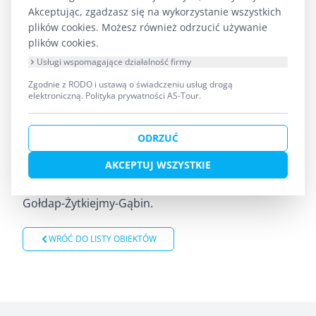
góry. Odwiedźcie izbę regionalną, a jeśli starczy
Akceptując, zgadzasz się na wykorzystanie wszystkich
Wam siły, przespacerujcie się ścieżką wokół jeziora
plików cookies. Możesz również odrzucić używanie
plików cookies.
Jaczno, która liczy 7 km. Zjawiskowy krajobraz tych
Usługi wspomagające działalność firmy
okolic wykorzystał Tadeusz Konwicki kręcąc
„Dolinę Issy” i Andrzej Wajda kręcąc „Pana
Zgodnie z RODO i ustawą o świadczeniu usług drogą
elektroniczną.
Polityka prywatności AS-Tour
.
Tadeusza”.
Szlak pieszy „Z Wigierskiego Parku Narodowego po
ODRZUĆ
Puszczę Romincką” kończy się w Żytkiejmach. We
wsi polecamy Wam zobaczyć kościół z końca XVI w.
AKCEPTUJ WSZYSTKIE
oraz dawny budynek stacji Żytkiejmy linii kolejowej
Gołdap-Żytkiejmy-Gąbin.
WRÓĆ DO LISTY OBIEKTÓW