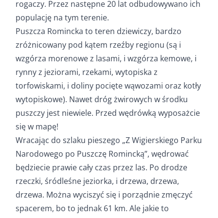
rogaczy. Przez następne 20 lat odbudowywano ich
populację na tym terenie.
Puszcza Romincka to teren dziewiczy, bardzo
zróżnicowany pod kątem rzeźby regionu (są i
wzgórza morenowe z lasami, i wzgórza kemowe, i
rynny z jeziorami, rzekami, wytopiska z
torfowiskami, i doliny pocięte wąwozami oraz kotły
wytopiskowe). Nawet dróg żwirowych w środku
puszczy jest niewiele. Przed wędrówką wyposażcie
się w mapę!
Wracając do szlaku pieszego „Z Wigierskiego Parku
Narodowego po Puszczę Romincką”, wędrować
będziecie prawie cały czas przez las. Po drodze
rzeczki, śródleśne jeziorka, i drzewa, drzewa,
drzewa. Można wyciszyć się i porządnie zmęczyć
spacerem, bo to jednak 61 km. Ale jakie to