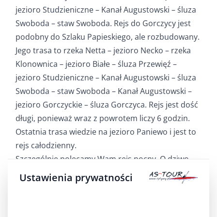
jezioro Studzieniczne – Kanał Augustowski – śluza
Swoboda – staw Swoboda. Rejs do Gorczycy jest
podobny do Szlaku Papieskiego, ale rozbudowany.
Jego trasa to rzeka Netta – jezioro Necko – rzeka
Klonownica – jezioro Białe – śluza Przewięź –
jezioro Studzieniczne – Kanał Augustowski – śluza
Swoboda – staw Swoboda – Kanał Augustowski –
jezioro Gorczyckie – śluza Gorczyca. Rejs jest dość
długi, ponieważ wraz z powrotem liczy 6 godzin.
Ostatnia trasa wiedzie na jezioro Paniewo i jest to
rejs całodzienny.
Szczególnie polecamy Wam rejs nocny. O dziwo,
wcale nie cichy. Przyroda i wtedy potrafi być głośna
Ustawienia prywatności
tak, że aż dudni w uszach. Jeśli nie boicie się
świecących i wpatrzonych w Was oczu,
skorzystajcie z tej ekscytującej atrakcji.