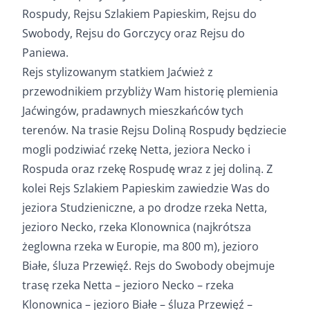
Rospudy, Rejsu Szlakiem Papieskim, Rejsu do
Swobody, Rejsu do Gorczycy oraz Rejsu do
Paniewa.
Rejs stylizowanym statkiem Jaćwież z
przewodnikiem przybliży Wam historię plemienia
Jaćwingów, pradawnych mieszkańców tych
terenów. Na trasie Rejsu Doliną Rospudy będziecie
mogli podziwiać rzekę Netta, jeziora Necko i
Rospuda oraz rzekę Rospudę wraz z jej doliną. Z
kolei Rejs Szlakiem Papieskim zawiedzie Was do
jeziora Studzieniczne, a po drodze rzeka Netta,
jezioro Necko, rzeka Klonownica (najkrótsza
żeglowna rzeka w Europie, ma 800 m), jezioro
Białe, śluza Przewięź. Rejs do Swobody obejmuje
trasę rzeka Netta – jezioro Necko – rzeka
Klonownica – jezioro Białe – śluza Przewięź –