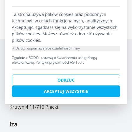
WRÓĆ DO LISTY OBIEKTÓW
Ta strona używa plików cookies oraz podobnych
technologii w celach funkcjonalnych, analitycznych.
Akceptując, zgadzasz się na wykorzystanie wszystkich
plików cookies. Możesz również odrzucić używanie
plików cookies.
Usługi wspomagające działalność firmy
Zgodnie z RODO i ustawą o świadczeniu usług drogą
elektroniczną.
Polityka prywatności AS-Tour
.
ODRZUĆ
AKCEPTUJ WSZYSTKIE
AS-TOUR Biuro Turystyki Kajakowej
Krutyń 4 11-710 Piecki
Iza