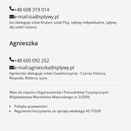
+48 608 319 014
e-mail:
iza@splywy.pl
Iza obsługuje szlak Krutyni, szlak Pisy, spływy indywidualne, spływy
dla szkół i kolonii.
Agnieszka
+48 600 092 252
e-mail:
agnieszka@splywy.pl
Agnieszka obsługuje szlaki Suwalszczyzny - Czarna Hańcza,
Rospuda, Biebrza, Łyna.
Wpis do rejestru Organizatorów i Pośredników Turystycznych
Województwa Warmińsko Mazurskiego nr 2/2006
Polityka prywatności
Regulamin korzystania ze sprzętu wodnego AS-TOUR