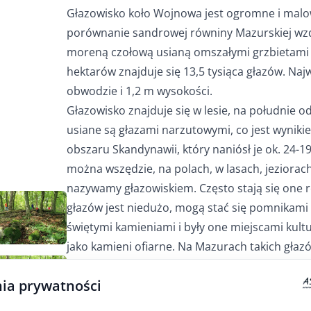
Głazowisko koło Wojnowa jest ogromne i malo
porównanie sandrowej równiny Mazurskiej wzd
moreną czołową usianą omszałymi grzbietami 
hektarów znajduje się 13,5 tysiąca głazów. Na
obwodzie i 1,2 m wysokości.
Głazowisko znajduje się w lesie, na południe 
usiane są głazami narzutowymi, co jest wynikie
obszaru Skandynawii, który naniósł je ok. 24-19 
można wszędzie, na polach, w lasach, jeziorach
nazywamy głazowiskiem. Często stają się one r
głazów jest niedużo, mogą stać się pomnikami 
świętymi kamieniami i były one miejscami kultu
jako kamieni ofiarne. Na Mazurach takich gła
że w XIX i XX wieku używano ich do budowy 
ia prywatności
budowy dróg i nasypów kolejowych, mostów, k
wykonywano z nich pomniki nagrobne.