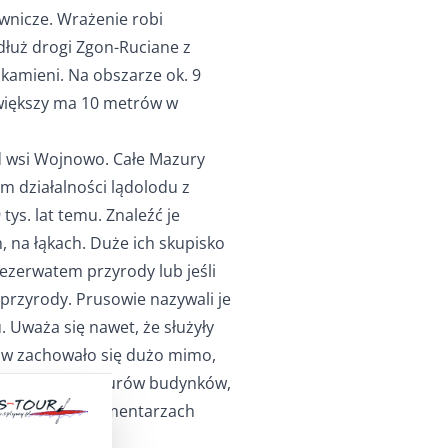
wnicze. Wrażenie robi
łuż drogi Zgon-Ruciane z
kamieni. Na obszarze ok. 9
jwiększy ma 10 metrów w
od wsi Wojnowo. Całe Mazury
m działalności lądolodu z
tys. lat temu. Znaleźć je
, na łąkach. Duże ich skupisko
ezerwatem przyrody lub jeśli
przyrody. Prusowie nazywali je
. Uważa się nawet, że służyły
zów zachowało się dużo mimo,
fundamentów i murów budynków,
ościołów, na cmentarzach