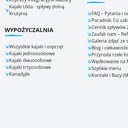
Kajaki Ukta - spływy dolną
Krutynią
FAQ – Pytania i 
Poradnik: Co zab
Cennik spływów 
WYPOŻYCZALNIA
Zaufali nam – Re
Galeria zdjęć ze
Wszystkie kajaki i osprzęt
Blog i ciekawostk
Kajaki jednoosobowe
Przyroda rzeki K
Kajaki dwuosobowe
Wędkowanie na 
Kajaki trzyosobowe
Szybkie menu
Kanadyjki
Kontakt i Bazy (