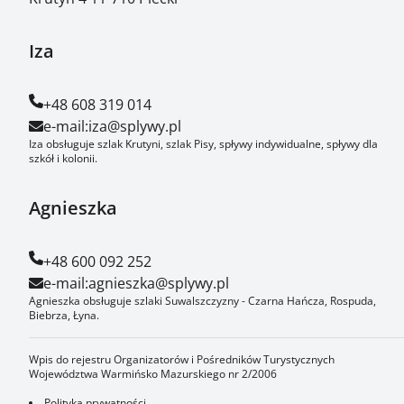
Iza
+48 608 319 014
e-mail:
iza@splywy.pl
Iza obsługuje szlak Krutyni, szlak Pisy, spływy indywidualne, spływy dla
szkół i kolonii.
Agnieszka
+48 600 092 252
e-mail:
agnieszka@splywy.pl
Agnieszka obsługuje szlaki Suwalszczyzny - Czarna Hańcza, Rospuda,
Biebrza, Łyna.
Wpis do rejestru Organizatorów i Pośredników Turystycznych
Województwa Warmińsko Mazurskiego nr 2/2006
Polityka prywatności