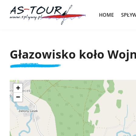
HOME
SPŁY
Głazowisko koło Woj
+
−