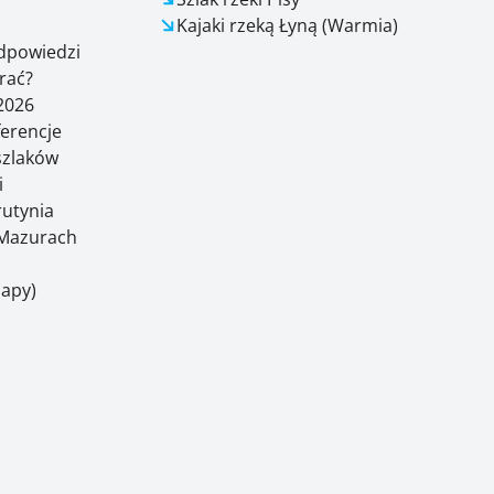
Kajaki rzeką Łyną (Warmia)
odpowiedzi
rać?
2026
ferencje
 szlaków
i
rutynia
Mazurach
Mapy)