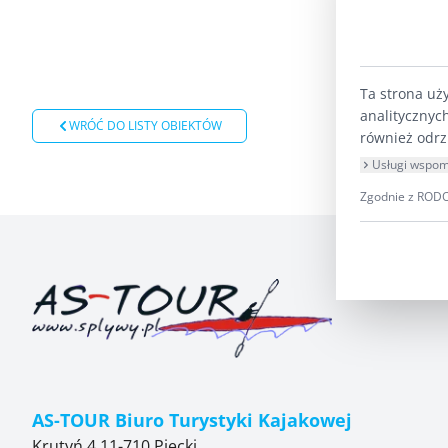
Ta strona uż
analitycznyc
WRÓĆ DO LISTY OBIEKTÓW
również odrz
Usługi wspom
Zgodnie z RODO 
AS-TOUR Biuro Turystyki Kajakowej
Krutyń 4 11-710 Piecki