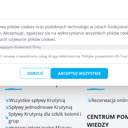
Powstała ścieżka przyrodnicza Rosocha-Wojnow
prowadzi przez głazowiska koło wsi Rosocha (
znajduje się ok. 3 tys. głazów) i Wojnowo.
ywa plików cookies oraz podobnych technologii w celach funkcjona
h. Akceptując, zgadzasz się na wykorzystanie wszystkich plików coo
ucić używanie plików cookies.
agające działalność firmy
i ustawą o świadczeniu usług drogą elektroniczną.
Polityka prywatności AS-Tour
ODRZUĆ
AKCEPTUJ WSZYSTKIE
SPŁYWY KRUTYNIĄ
ZAPISY NA SP
Wszystkie spływy Krutynią
Rezerwacja onlin
Spływy jednodniowe Krutynią
Spływy Krutynią dla szkół, kolonii i
CENTRUM POM
grup
WIEDZY
Imprezy integracyjne Mazury