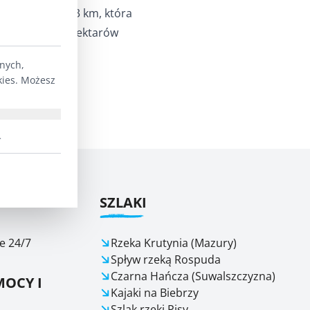
o o długości 3 km, która
na obszarze 4 hektarów
lnych,
kies. Możesz
.
ŁYWY
SZLAKI
e 24/7
Rzeka Krutynia (Mazury)
Spływ rzeką Rospuda
Czarna Hańcza (Suwalszczyzna)
OCY I
Kajaki na Biebrzy
Szlak rzeki Pisy