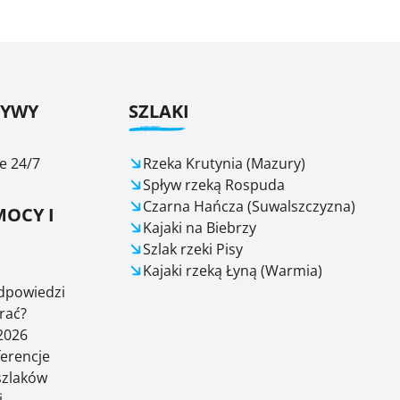
ŁYWY
SZLAKI
e 24/7
Rzeka Krutynia (Mazury)
Spływ rzeką Rospuda
Czarna Hańcza (Suwalszczyzna)
OCY I
Kajaki na Biebrzy
Szlak rzeki Pisy
Kajaki rzeką Łyną (Warmia)
odpowiedzi
rać?
2026
ferencje
 szlaków
i