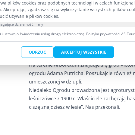
ywa plików cookies oraz podobnych technologii w celach funkcjona
osobniki dorosłe. A gdzie do starości… Daleka
h. Akceptując, zgadzasz się na wykorzystanie wszystkich plików coo
puszczy, ponieważ powinny ją tworzyć bardzo
ucić używanie plików cookies.
kontynencie spotyka się już tylko lasy. Przy o
agające działalność firmy
przeczytanie „Sekretnego życia drzew”.
i ustawą o świadczeniu usług drogą elektroniczną.
Polityka prywatności AS-Tour
Arboretum to nie tylko ogród, to również wyłu
sortowania i przechowywania nasion, magazyn s
ODRZUĆ
AKCEPTUJ WSZYSTKIE
szklarnia.
Na terenie Arboretum znajduje się grób Victora
ogrodu Adama Putricha. Poszukajcie również r
umieszczonej w dziupli.
Niedaleko Ogrodu prowadzona jest agroturysty
leśniczówce z 1900 r. Właściciele zachęcają ha
ciszę znajdziesz w lesie”. Nas przekonali.