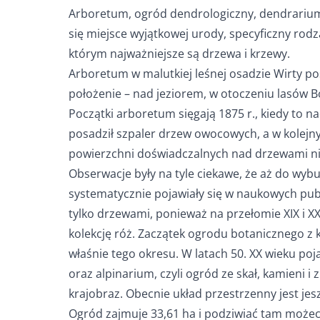
Arboretum, ogród dendrologiczny, dendrarium 
się miejsce wyjątkowej urody, specyficzny rod
którym najważniejsze są drzewa i krzewy.
Arboretum w malutkiej leśnej osadzie Wirty p
położenie – nad jeziorem, w otoczeniu lasów 
Początki arboretum sięgają 1875 r., kiedy to n
posadził szpaler drzew owocowych, a w kolejny
powierzchni doświadczalnych nad drzewami n
Obserwacje były na tyle ciekawe, że aż do wyb
systematycznie pojawiały się w naukowych publ
tylko drzewami, ponieważ na przełomie XIX i
kolekcję róż. Zaczątek ogrodu botanicznego z 
właśnie tego okresu. W latach 50. XX wieku poj
oraz alpinarium, czyli ogród ze skał, kamieni i 
krajobraz. Obecnie układ przestrzenny jest jes
Ogród zajmuje 33,61 ha i podziwiać tam możec