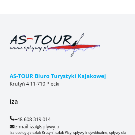
AS-TOUR Biuro Turystyki Kajakowej
Krutyń 4 11-710 Piecki
Iza
+48 608 319 014
e-mail:
iza@splywy.pl
Iza obsługuje szlak Krutyni, szlak Pisy, spływy indywidualne, spływy dla