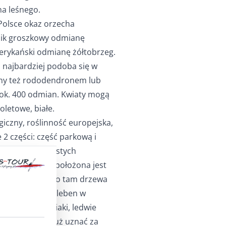
na leśnego.
Polsce okaz orzecha
sik groszkowy odmianę
merykański odmianę żółtobrzeg.
m najbardziej podoba się w
wany też rododendronem lub
a ok. 400 odmian. Kwiaty mogą
oletowe, białe.
iczny, roślinność europejska,
 2 części: część parkową i
lastych i liściastych
. Część leśna położona jest
linki. Posadzono tam drzewa
owe. Peter Wohlleben w
rzewa to młodziaki, ledwie
 drzewa można już uznać za