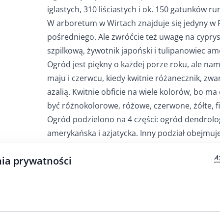
iglastych, 310 liściastych i ok. 150 gatunków ru
W arboretum w Wirtach znajduje się jedyny w 
pośredniego. Ale zwróćcie też uwagę na cypry
szpilkową, żywotnik japoński i tulipanowiec a
Ogród jest piękny o każdej porze roku, ale na
maju i czerwcu, kiedy kwitnie różanecznik, z
azalią. Kwitnie obficie na wiele kolorów, bo m
być różnokolorowe, różowe, czerwone, żółte, fi
Ogród podzielono na 4 części: ogród dendrolog
amerykańska i azjatycka. Inny podział obejmuje
część leśną. Część parkowa składa się z drzew ig
ia prywatności
posadzonych przy alejach. Wygląda niczym park
nad jeziorem Borzechowskim, przecinają ją do
egzotyczne i niemal dwustuletnie drzewa kraj
„Sekretnym życiu drzew” pisze, że 100-letnie d
wyrosłe z lat szkolnych. Natomiast 200-letnie