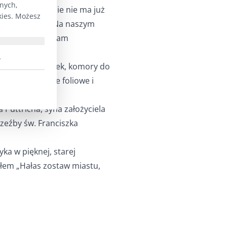
lnych,
 droga. W Europie nie ma już
kies. Możesz
 stare drzewa. Na naszym
kazji polecamy Wam
.
szczarnia szyszek, komory do
zyszek, tunele foliowe i
 Puttricha, syna założyciela
zeźby św. Franciszka
ka w pięknej, starej
słem „Hałas zostaw miastu,