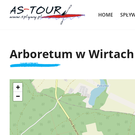
HOME
SPŁY
Arboretum w Wirtach
+
−