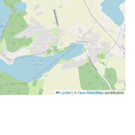
Leaflet
|
©
OpenStreetMap
contributors