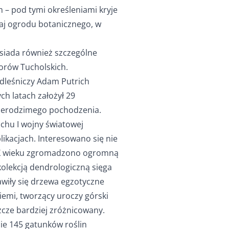
– pod tymi określeniami kryje
zaj ogrodu botanicznego, w
osiada również szczególne
Borów Tucholskich.
adleśniczy Adam Putrich
ch latach założył 29
ierodzimego pochodzenia.
uchu I wojny światowej
ikacjach. Interesowano się nie
 XX wieku zgromadzono ogromną
kolekcją dendrologiczną sięga
awiły się drzewa egzotyczne
ziemi, tworzący uroczy górski
zcze bardziej zróżnicowany.
ie 145 gatunków roślin