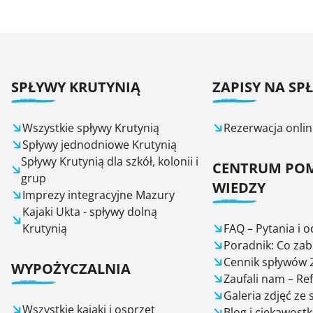
SPŁYWY KRUTYNIĄ
ZAPISY NA SP
Wszystkie spływy Krutynią
Rezerwacja onlin
Spływy jednodniowe Krutynią
Spływy Krutynią dla szkół, kolonii i
CENTRUM POM
grup
WIEDZY
Imprezy integracyjne Mazury
Kajaki Ukta - spływy dolną
Krutynią
FAQ – Pytania i 
Poradnik: Co zab
Cennik spływów 
WYPOŻYCZALNIA
Zaufali nam – Re
Galeria zdjęć ze
Wszystkie kajaki i osprzęt
Blog i ciekawostk