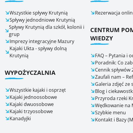
Wszystkie spływy Krutynią
Rezerwacja onlin
Spływy jednodniowe Krutynią
Spływy Krutynią dla szkół, kolonii i
CENTRUM POM
grup
WIEDZY
Imprezy integracyjne Mazury
Kajaki Ukta - spływy dolną
Krutynią
FAQ – Pytania i 
Poradnik: Co zab
Cennik spływów 
WYPOŻYCZALNIA
Zaufali nam – Re
Galeria zdjęć ze
Wszystkie kajaki i osprzęt
Blog i ciekawostk
Kajaki jednoosobowe
Przyroda rzeki K
Kajaki dwuosobowe
Wędkowanie na 
Kajaki trzyosobowe
Szybkie menu
Kanadyjki
Kontakt i Bazy (