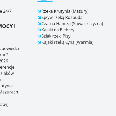
e 24/7
Rzeka Krutynia (Mazury)
Spływ rzeką Rospuda
Czarna Hańcza (Suwalszczyzna)
OCY I
Kajaki na Biebrzy
Szlak rzeki Pisy
Kajaki rzeką Łyną (Warmia)
odpowiedzi
rać?
2026
ferencje
 szlaków
i
rutynia
Mazurach
Mapy)