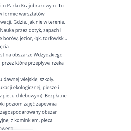
zkim Parku Krajobrazowym. To
 w formie warsztatów
cji. Gdzie, jak nie w terenie,
. Nauka przez dotyk, zapach i
e borów, jezior, łąk, torfowisk…
ęcia.
est na obszarze Wdzydzkiego
 przez które przepływa rzeka
 dawnej wiejskiej szkoły.
kacji ekologicznej, piesze i
w piecu chlebowym). Bezpłatne
oki poziom zajęć zapewnia
ze zagospodarowany obszar
yjnej z kominkiem, pieca
towego.