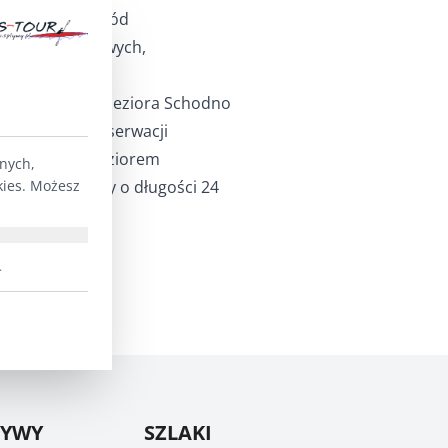
rać można spośród
tów jednodniowych,
.
k pieszy wokół jeziora Schodno
tny szlak do obserwacji
idokowej nad jeziorem
lnych,
kies. Możesz
szlak rowerowy o długości 24
.
ŁYWY
SZLAKI