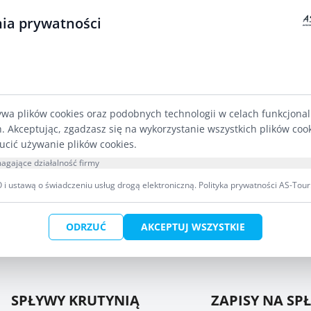
Oferta Zielonej Szkoły jest całoroczna. Wybie
ia prywatności
kilkudniowych obozów ekologicznych, warszta
konferencji, szkoleń oraz imprez ekologicznych
Ze wsi Schodno zaczyna się 8-kilometrowy szla
i Jezierzno. Zaopatrzcie się w lornetkę. To świe
ornitologicznych. Skorzystajcie w platformy w
ywa plików cookies oraz podobnych technologii w celach funkcjona
h. Akceptując, zgadzasz się na wykorzystanie wszystkich plików coo
Schodno. We wsi rozpoczyna się również żółty 
ucić używanie plików cookies.
km, który prowadzi do Wdzydz Kiszewskich.
agające działalność firmy
i ustawą o świadczeniu usług drogą elektroniczną.
Polityka prywatności AS-Tour
ODRZUĆ
AKCEPTUJ WSZYSTKIE
SPŁYWY KRUTYNIĄ
ZAPISY NA SP