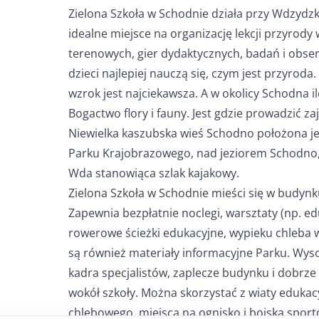
Zielona Szkoła w Schodnie działa przy Wdzyd
idealne miejsce na organizację lekcji przyrody
terenowych, gier dydaktycznych, badań i obserwa
dzieci najlepiej nauczą się, czym jest przyroda
wzrok jest najciekawsza. A w okolicy Schodna il
Bogactwo flory i fauny. Jest gdzie prowadzić zaj
Niewielka kaszubska wieś Schodno położona j
Parku Krajobrazowego, nad jeziorem Schodno,
Wda stanowiąca szlak kajakowy.
Zielona Szkoła w Schodnie mieści się w budynku
Zapewnia bezpłatnie noclegi, warsztaty (np. edu
rowerowe ścieżki edukacyjne, wypieku chleba 
są również materiały informacyjne Parku. Wys
kadra specjalistów, zaplecze budynku i dobr
wokół szkoły. Można skorzystać z wiaty edukac
chlebowego, miejsca na ognisko i boiska spor