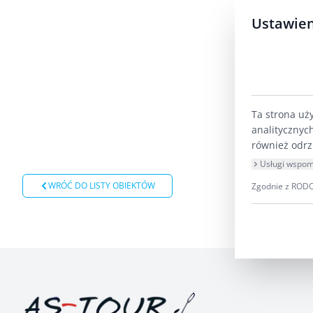
Ustawien
Ta strona uż
analitycznyc
również odrz
Usługi wspom
WRÓĆ DO LISTY OBIEKTÓW
Zgodnie z RODO 