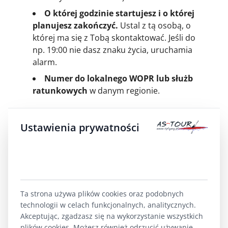
O której godzinie startujesz i o której
planujesz zakończyć.
Ustal z tą osobą, o
której ma się z Tobą skontaktować. Jeśli do
np. 19:00 nie dasz znaku życia, uruchamia
alarm.
Numer do lokalnego WOPR lub służb
ratunkowych
w danym regionie.
To jest Twój najważniejszy bufor bezpieczeństwa.
Ustawienia prywatności
Zawsze informuj kogoś o planowanym spływie.
2. Kamizelka Ratunkowa: Nie
Dodatek, Ale Uprząż
Ta strona używa plików cookies oraz podobnych
technologii w celach funkcjonalnych, analitycznych.
Akceptując, zgadzasz się na wykorzystanie wszystkich
plików cookies. Możesz również odrzucić używanie