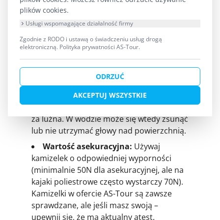
Kamizelka ratunkowa (lub asekuracyjna) musi być
plików cookies.
założona, a nie leżeć pod siedzeniem. Co ważne,
Usługi wspomagające działalność firmy
naucz się jej używać
prawidłowo
.
Zgodnie z RODO i ustawą o świadczeniu usług drogą
elektroniczną.
Polityka prywatności AS-Tour
.
Prawidłowe dopasowanie:
Kamizelka
powinna przylegać, ale nie dusić. Po
ODRZUĆ
zapięciu wszystkich pasków (w tym
krokowego!), spróbuj ją podciągnąć za
AKCEPTUJ WSZYSTKIE
ramiona. Jeśli podjeżdża Ci do uszu, jest
za luźna. W wodzie może się wtedy zsunąć
lub nie utrzymać głowy nad powierzchnią.
Wartość asekuracyjna:
Używaj
kamizelek o odpowiedniej wyporności
(minimalnie 50N dla asekuracyjnej, ale na
kajaki poliestrowe często wystarczy 70N).
Kamizelki w ofercie AS-Tour są zawsze
sprawdzane, ale jeśli masz swoją –
upewnij się, że ma aktualny atest.