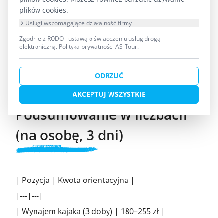
wypłynięciem – realistyczny budżet
plików cookies.
żywieniowy to 40–60 zł dziennie na osobę,
Usługi wspomagające działalność firmy
jeśli kupujesz wcześniej kabanosy,
Zgodnie z RODO i ustawą o świadczeniu usług drogą
pieczywo chrupkie, konserwy, batony
elektroniczną.
Polityka prywatności AS-Tour
.
energetyczne i wodę. Na Pisie nie ma
barów co kilka kilometrów jak na Krutyni –
ODRZUĆ
tu zaopatrzenie robisz przed startem.
AKCEPTUJ WSZYSTKIE
Podsumowanie w liczbach
(na osobę, 3 dni)
| Pozycja | Kwota orientacyjna |
|---|---|
| Wynajem kajaka (3 doby) | 180–255 zł |