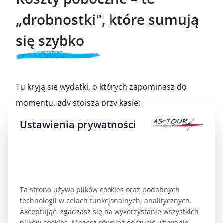
„drobnostki", które sumują
się szybko
Tu kryją się wydatki, o których zapominasz do
momentu, gdy stoiszą przy kasie:
Ustawienia prywatności
Parking strzeżony
na czas spływu –
około 15–20 zł/dobę za samochód (przy 3
dniach: 45–60 zł na auto, dzielone między
pasażerów).
Biwak / pole namiotowe
– na trasie
Ta strona używa plików cookies oraz podobnych
Pisy liczymy 20–35 zł za namiot za noc,
technologii w celach funkcjonalnych, analitycznych.
czyli 40–70 zł za dwie noce.
Akceptując, zgadzasz się na wykorzystanie wszystkich
Prowiant
przygotowany przed
plików cookies. Możesz również odrzucić używanie