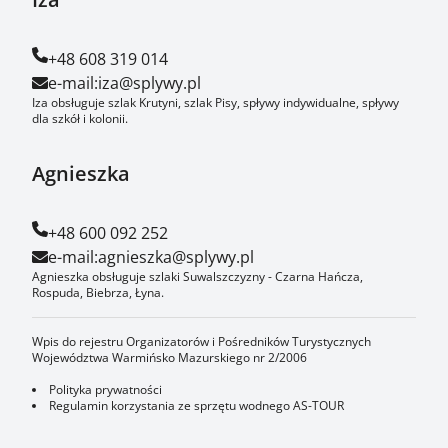
+48 608 319 014
e-mail:
iza@splywy.pl
Iza obsługuje szlak Krutyni, szlak Pisy, spływy indywidualne, spływy
dla szkół i kolonii.
Agnieszka
+48 600 092 252
e-mail:
agnieszka@splywy.pl
Agnieszka obsługuje szlaki Suwalszczyzny - Czarna Hańcza,
Rospuda, Biebrza, Łyna.
Wpis do rejestru Organizatorów i Pośredników Turystycznych
Województwa Warmińsko Mazurskiego nr 2/2006
Polityka prywatności
Regulamin korzystania ze sprzętu wodnego AS-TOUR