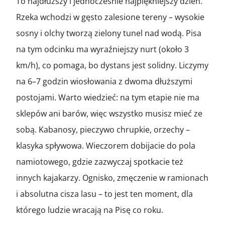
To najdłuższy i jednocześnie najpiękniejszy dzień.
Rzeka wchodzi w gęsto zalesione tereny – wysokie
sosny i olchy tworzą zielony tunel nad wodą. Pisa
na tym odcinku ma wyraźniejszy nurt (około 3
km/h), co pomaga, bo dystans jest solidny. Liczymy
na 6–7 godzin wiosłowania z dwoma dłuższymi
postojami. Warto wiedzieć: na tym etapie nie ma
sklepów ani barów, więc wszystko musisz mieć ze
sobą. Kabanosy, pieczywo chrupkie, orzechy –
klasyka spływowa. Wieczorem dobijacie do pola
namiotowego, gdzie zazwyczaj spotkacie też
innych kajakarzy. Ognisko, zmęczenie w ramionach
i absolutna cisza lasu – to jest ten moment, dla
którego ludzie wracają na Pisę co roku.