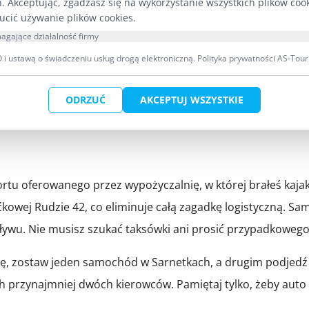
h. Akceptując, zgadzasz się na wykorzystanie wszystkich plików coo
a logistyka, wymagająca przyczepy lub dedykowanego transp
ucić używanie plików cookies.
agające działalność firmy
i ustawą o świadczeniu usług drogą elektroniczną.
Polityka prywatności AS-Tour
zed spływem. Sprawdź drogę, policz osoby i bagaż, ustal godz
 Drugi etap to rezerwacja wykonawcza: zadzwoń do sprawdzon
ODRZUĆ
AKCEPTUJ WSZYSTKIE
niem, bo w szczycie sezonu (lipiec–sierpień) wolne busy na
ortu oferowanego przez wypożyczalnię, w której brałeś kaja
aćkowej Rudzie 42, co eliminuje całą zagadkę logistyczną
spływu. Nie musisz szukać taksówki ani prosić przypadkowe
rękę, zostaw jeden samochód w Sarnetkach, a drugim podjedź
ch przynajmniej dwóch kierowców. Pamiętaj tylko, żeby aut