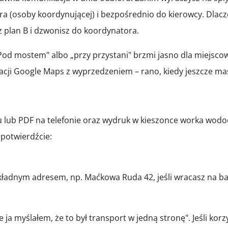
a (osoby koordynującej) i bezpośrednio do kierowcy. Dlacze
sz plan B i dzwonisz do koordynatora.
od mostem" albo „przy przystani" brzmi jasno dla miejscow
izacji Google Maps z wyprzedzeniem – rano, kiedy jeszcze ma
nu lub PDF na telefonie oraz wydruk w kieszonce worka wod
 potwierdźcie:
kładnym adresem, np. Maćkowa Ruda 42, jeśli wracasz na b
e ja myślałem, że to był transport w jedną stronę". Jeśli k