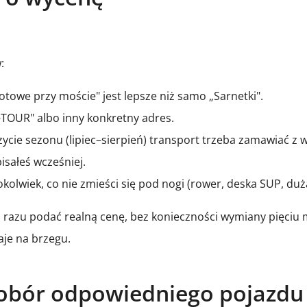
:
otowe przy moście" jest lepsze niż samo „Sarnetki".
TOUR" albo inny konkretny adres.
zycie sezonu (lipiec–sierpień) transport trzeba zamawiać 
isałeś wcześniej.
okolwiek, co nie zmieści się pod nogi (rower, deska SUP, du
azu podać realną cenę, bez konieczności wymiany pięciu ma
aje na brzegu.
dobór odpowiedniego pojazdu