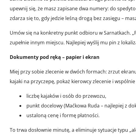
upewnij się, że masz zapisane dwa numery: do spedytor
zdarza się to, gdy jedzie leśną drogą bez zasięgu – ma
Umów się na konkretny punkt odbioru w Sarnatkach. „P
zupełnie innym miejscu. Najlepiej wyślij mu pin z lokal
Dokumenty pod ręką – papier i ekran
Miej przy sobie zlecenie w dwóch formach: zrzut ekra
kajaki na przyczepę, pokaż kierowcy zlecenie i wspólnie
liczbę kajaków i osób do przewozu,
punkt docelowy (Maćkowa Ruda – najlepiej z do
ustaloną cenę i formę płatności.
To trwa dosłownie minutę, a eliminuje sytuacje typu „al