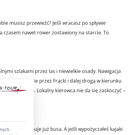
bie musisz przewieźć? Jeśli wracasz po spływie
 czasem nawet rower zostawiony na starcie. To
lnymi szlakami przez las i niewielkie osady. Nawigacja
y dojazd wiedzie przez Frącki i dalej drogą w kierunku
ewoźnik ją zna. Lokalny kierowca nie da się zaskoczyć –
ym potrzebuje już busa. A jeśli wypożyczałeś kajaki
lnych,