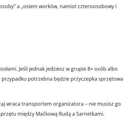
ry osoby" a „osiem worków, namiot czteroosobowy i
ami. Jeśli jednak jedziesz w grupie 8+ osób albo
im przypadku potrzebna będzie przyczepka sprzętowa
yczaj wraca transportem organizatora – nie musisz go
t sprzętu między Maćkową Rudą a Sarnetkami.