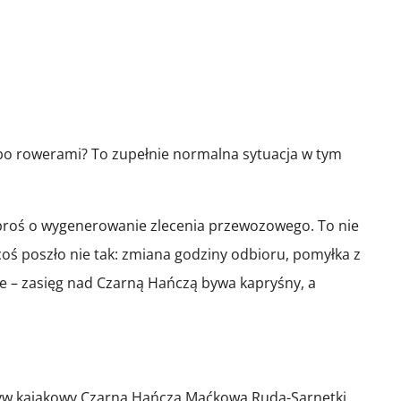
bo rowerami? To zupełnie normalna sytuacja w tym
poproś o wygenerowanie zlecenia przewozowego. To nie
oś poszło nie tak: zmiana godziny odbioru, pomyłka z
e – zasięg nad Czarną Hańczą bywa kapryśny, a
ływ kajakowy Czarną Hańczą Maćkowa Ruda-Sarnetki,