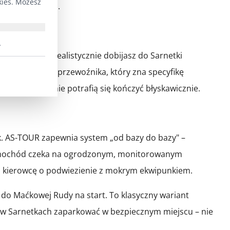
kies. Możesz
ortu kajakowego.
.
inę, o której realistycznie dobijasz do Sarnetki
ego, lokalnego przewoźnika, który zna specyfikę
 Suwalszczyźnie potrafią się kończyć błyskawicznie.
k. AS-TOUR zapewnia system „od bazy do bazy" –
. Samochód czeka na ogrodzonym, monitorowanym
go kierowcę o podwiezienie z mokrym ekwipunkiem.
 do Maćkowej Rudy na start. To klasyczny wariant
o w Sarnetkach zaparkować w bezpiecznym miejscu – nie