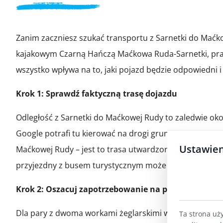
Zanim zaczniesz szukać transportu z Sarnetki do Maćkow
kajakowym Czarną Hańczą Maćkowa Ruda-Sarnetki, pra
wszystko wpływa na to, jaki pojazd będzie odpowiedni i 
Krok 1: Sprawdź faktyczną trasę dojazdu
Odległość z Sarnetki do Maćkowej Rudy to zaledwie około
Google potrafi tu kierować na drogi gruntowe, które po 
Ustawien
Maćkowej Rudy – jest to trasa utwardzona, choć wąska. 
przyjezdny z busem turystycznym może mieć problem 
Krok 2: Oszacuj zapotrzebowanie na przestrzeń
Dla pary z dwoma workami żeglarskimi wystarczy zwykł
Ta strona uż