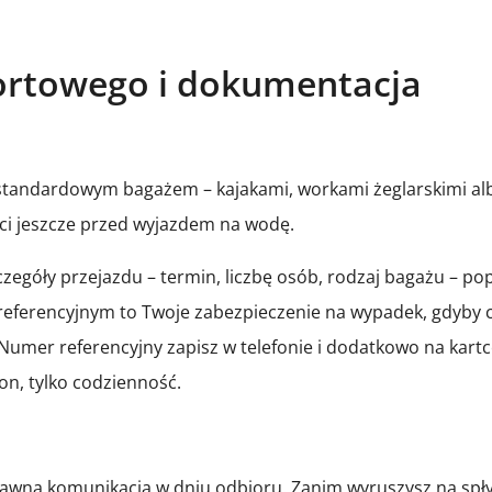
portowego i dokumentacja
estandardowym bagażem – kajakami, workami żeglarskimi al
ści jeszcze przed wyjazdem na wodę.
czegóły przejazdu – termin, liczbę osób, rodzaj bagażu – 
 referencyjnym to Twoje zabezpieczenie na wypadek, gdyby c
Numer referencyjny zapisz w telefonie i dodatkowo na kartc
on, tylko codzienność.
rawna komunikacja w dniu odbioru. Zanim wyruszysz na sp