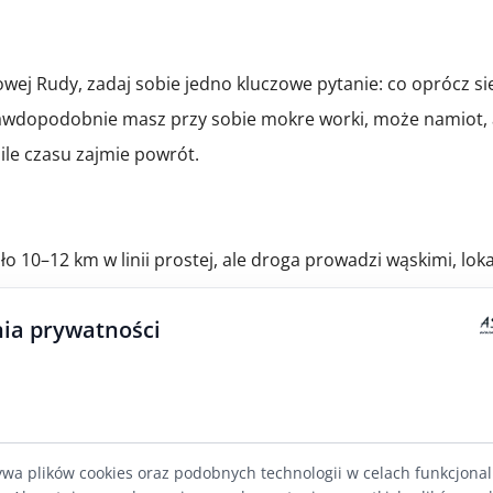
ej Rudy, zadaj sobie jedno kluczowe pytanie: co oprócz sie
wdopodobnie masz przy sobie mokre worki, może namiot, a
ile czasu zajmie powrót.
 10–12 km w linii prostej, ale droga prowadzi wąskimi, loka
deszczu zamieniają się w błotniste koleinki. Najrozsądniejsz
ia prywatności
Sprawdź ją wcześniej na mapie i upewnij się, że wybrany prz
z zawróceniem.
y samochód osobowy. Grupa 6–8 osób z ekwipunkiem biwakow
ywa plików cookies oraz podobnych technologii w celach funkcjona