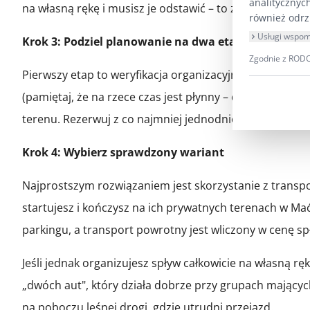
analitycznyc
na własną rękę i musisz je odstawić – to zupełnie inn
również odrz
Usługi wspom
Krok 3: Podziel planowanie na dwa etapy
Zgodnie z RODO 
Pierwszy etap to weryfikacja organizacyjna – jeszcze pr
(pamiętaj, że na rzece czas jest płynny – dosłownie).
terenu. Rezerwuj z co najmniej jednodniowym wyprzedze
Krok 4: Wybierz sprawdzony wariant
Najprostszym rozwiązaniem jest skorzystanie z transp
startujesz i kończysz na ich prywatnych terenach w M
parkingu, a transport powrotny jest wliczony w cenę 
Jeśli jednak organizujesz spływ całkowicie na własną 
„dwóch aut", który działa dobrze przy grupach mający
na poboczu leśnej drogi, gdzie utrudni przejazd.