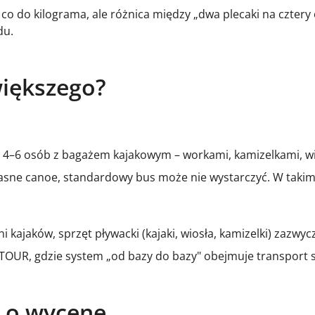
 co do kilograma, ale różnica między „dwa plecaki na czte
du.
większego?
–6 osób z bagażem kajakowym – workami, kamizelkami, wiosł
własne canoe, standardowy bus może nie wystarczyć. W tak
ni kajaków, sprzęt pływacki (kajaki, wiosła, kamizelki) zazw
S-TOUR, gdzie system „od bazy do bazy" obejmuje transpor
e o wycenę