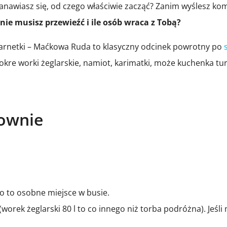
anawiasz się, od czego właściwie zacząć? Zanim wyślesz komu
nie musisz przewieźć i ile osób wraca z Tobą?
 Sarnetki – Maćkowa Ruda to klasyczny odcinek powrotny po
kre worki żeglarskie, namiot, karimatki, może kuchenka tur
łownie
ko to osobne miejsce w busie.
(worek żeglarski 80 l to co innego niż torba podróżna). Jeś