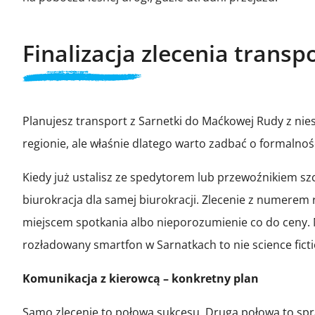
Finalizacja zlecenia trans
Planujesz transport z Sarnetki do Maćkowej Rudy z ni
regionie, ale właśnie dlatego warto zadbać o formalno
Kiedy już ustalisz ze spedytorem lub przewoźnikiem sz
biurokracja dla samej biurokracji. Zlecenie z numerem
miejscem spotkania albo nieporozumienie co do ceny. 
rozładowany smartfon w Sarnatkach to nie science ficti
Komunikacja z kierowcą – konkretny plan
Samo zlecenie to połowa sukcesu. Druga połowa to sp