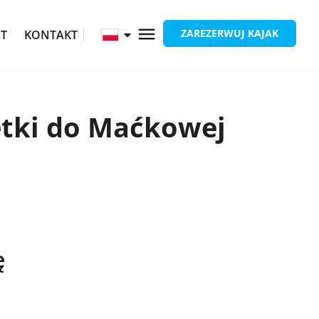
ZAREZERWUJ KAJAK
ĘT
KONTAKT
etki do Maćkowej
ę