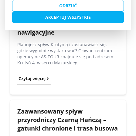
ODRZUĆ
Jak dojechać do bazy AS-TOUR na
AKCEPTUJ WSZYSTKIE
Krutyni? Parking i wskazówki
nawigacyjne
Planujesz spływ Krutynią i zastanawiasz się,
gdzie wygodnie wystartować? Główne centrum
operacyjne AS-TOUR znajduje się pod adresem
Krutyń 4, w sercu Mazurskieg
Czytaj więcej
Zaawansowany spływ
przyrodniczy Czarną Hańczą –
gatunki chronione i trasa busowa