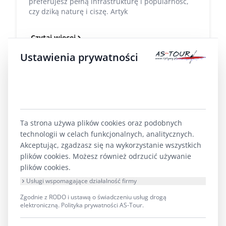
preferujesz pełną infrastrukturę i popularność,
czy dziką naturę i ciszę. Artyk
Czytaj więcej
Ustawienia prywatności
Poranny vs wieczorny spływ:
Kiedy szukać zimorodka i czapli
siwej? Trasy i mapa
Ta strona używa plików cookies oraz podobnych
technologii w celach funkcjonalnych, analitycznych.
Wybór odpowiedniej pory na spływ kajakowy
Akceptując, zgadzasz się na wykorzystanie wszystkich
decyduje o sukcesie obserwacji ornitologicznych.
plików cookies. Możesz również odrzucić używanie
Poranki dają największe szanse na spotkanie
plików cookies.
zimorodka i czapli siwej,
Usługi wspomagające działalność firmy
Czytaj więcej
Zgodnie z RODO i ustawą o świadczeniu usług drogą
elektroniczną.
Polityka prywatności AS-Tour
.