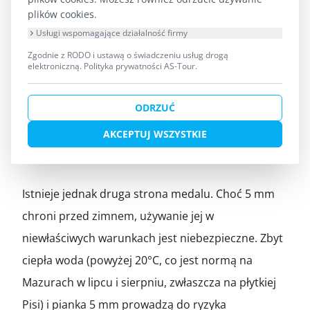
takich warunkach, zwłaszcza przy mgle i niskim
plików cookies.
słońcu,
pianka neoprenowa 5mm
jest najlepszą
Usługi wspomagające działalność firmy
inwestycją w komfort i bezpieczeństwo.
Zgodnie z RODO i ustawą o świadczeniu usług drogą
elektroniczną.
Polityka prywatności AS-Tour
.
Uwaga na przegrzanie – unikaj 5
ODRZUĆ
mm w upalne dni
AKCEPTUJ WSZYSTKIE
Istnieje jednak druga strona medalu. Choć 5 mm
chroni przed zimnem, używanie jej w
niewłaściwych warunkach jest niebezpieczne. Zbyt
ciepła woda (powyżej 20°C, co jest normą na
Mazurach w lipcu i sierpniu, zwłaszcza na płytkiej
Pisi) i pianka 5 mm prowadzą do ryzyka