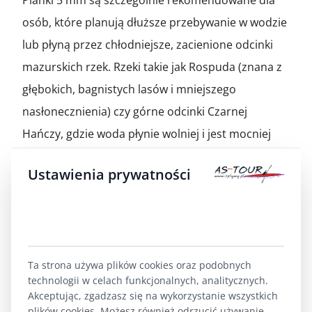
osób, które planują dłuższe przebywanie w wodzie
lub płyną przez chłodniejsze, zacienione odcinki
mazurskich rzek. Rzeki takie jak Rospuda (znana z
głębokich, bagnistych lasów i mniejszego
nasłonecznienia) czy górne odcinki Czarnej
Hańczy, gdzie woda płynie wolniej i jest mocniej
zacieniona przez gęste drzewostany Puszczy
Ustawienia prywatności
Augustowskiej, utrzymują niższą temperaturę
nawet latem.
Jeśli Twoja trasa obejmuje jeziora (np. podczas
spływu Krutynią, gdzie przepływa się przez Jezioro
Ta strona używa plików cookies oraz podobnych
Duś czy Mokre), to na otwartej przestrzeni wiatr i
technologii w celach funkcjonalnych, analitycznych.
Akceptując, zgadzasz się na wykorzystanie wszystkich
fale dodatkowo zwiększają odczuwalne zimno. W
plików cookies. Możesz również odrzucić używanie