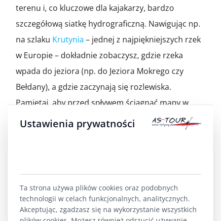
terenu i, co kluczowe dla kajakarzy, bardzo
szczegółową siatkę hydrograficzną. Nawigując np.
na szlaku
Krutynia
– jednej z najpiękniejszych rzek
w Europie – dokładnie zobaczysz, gdzie rzeka
wpada do jeziora (np. do Jeziora Mokrego czy
Bełdany), a gdzie zaczynają się rozlewiska.
Pamiętaj, aby przed spływem ściągnąć mapy w
domu, przy dobrym Wi-Fi – to pliki rzędu 200-
Ustawienia prywatności
300MB.
MAPS.ME:
To świetna, szybka alternatywa, która
również bazuje na otwartych danych. Jest często
Ta strona używa plików cookies oraz podobnych
bardziej intuicyjna w użyciu niż OsmAnd. Sprawdza
technologii w celach funkcjonalnych, analitycznych.
się doskonale, gdy potrzebujesz szybko
Akceptując, zgadzasz się na wykorzystanie wszystkich
plików cookies. Możesz również odrzucić używanie
zlokalizować punkty POI (Points of Interest) na