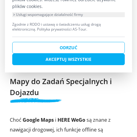
plików cookies.
lądzie – np. najbliższy sklep w Ukcie, pole
Usługi wspomagające działalność firmy
namiotowe w Rucianem-Nida czy przystanek
Zgodnie z RODO i ustawą o świadczeniu usług drogą
autobusowy w okolicach Rospuda. Chociaż jest
elektroniczną.
Polityka prywatności AS-Tour
.
szczegółowa na wodzie, jej interfejs jest
ODRZUĆ
szczególnie przyjazny do nawigacji po lądzie, co
jest kluczowe, gdy robisz przerwę w wiosłowaniu.
AKCEPTUJ WSZYSTKIE
Mapy do Zadań Specjalnych i
Dojazdu
Choć
Google Maps
i
HERE WeGo
są znane z
nawigacji drogowej, ich funkcje offline są