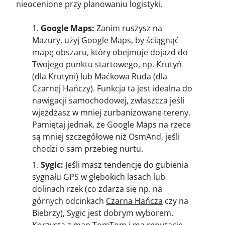
nieocenione przy planowaniu logistyki.
Google Maps:
Zanim ruszysz na
Mazury, użyj Google Maps, by ściągnąć
mapę obszaru, który obejmuje dojazd do
Twojego punktu startowego, np. Krutyń
(dla Krutyni) lub Maćkowa Ruda (dla
Czarnej Hańczy). Funkcja ta jest idealna do
nawigacji samochodowej, zwłaszcza jeśli
wjeżdżasz w mniej zurbanizowane tereny.
Pamiętaj jednak, że Google Maps na rzece
są mniej szczegółowe niż OsmAnd, jeśli
chodzi o sam przebieg nurtu.
Sygic:
Jeśli masz tendencję do gubienia
sygnału GPS w głębokich lasach lub
dolinach rzek (co zdarza się np. na
górnych odcinkach
Czarna Hańcza
czy na
Biebrzy), Sygic jest dobrym wyborem.
Korzysta z map TomTom i ma reputację