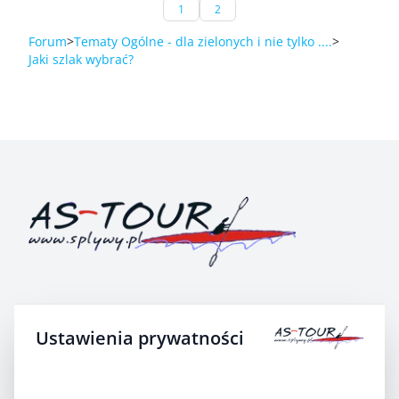
1
2
Forum
Tematy Ogólne - dla zielonych i nie tylko ....
Jaki szlak wybrać?
AS-TOUR Biuro Turystyki Kajakowej
Ustawienia prywatności
Krutyń 4 11-710 Piecki
Iza