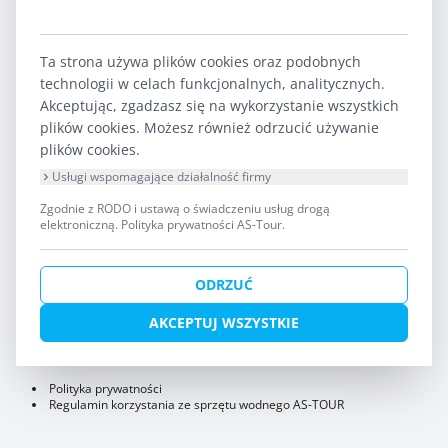
+48 608 319 014
Ta strona używa plików cookies oraz podobnych
e-mail:
iza@splywy.pl
technologii w celach funkcjonalnych, analitycznych.
Iza obsługuje szlak Krutyni, szlak Pisy, spływy indywidualne, spływy
Akceptując, zgadzasz się na wykorzystanie wszystkich
dla szkół i kolonii.
plików cookies. Możesz również odrzucić używanie
plików cookies.
Agnieszka
Usługi wspomagające działalność firmy
Zgodnie z RODO i ustawą o świadczeniu usług drogą
elektroniczną.
Polityka prywatności AS-Tour
.
+48 600 092 252
e-mail:
agnieszka@splywy.pl
Agnieszka obsługuje szlaki Suwalszczyzny - Czarna Hańcza,
ODRZUĆ
Rospuda, Biebrza, Łyna.
AKCEPTUJ WSZYSTKIE
Wpis do rejestru Organizatorów i Pośredników Turystycznych
Województwa Warmińsko Mazurskiego nr 2/2006
Polityka prywatności
Regulamin korzystania ze sprzętu wodnego AS-TOUR