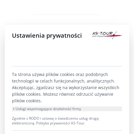
Ustawienia prywatności
PYTANIA, KTÓRE ZADAJESZ SOBIE
W AUCIE (FAQ)
Ta strona używa plików cookies oraz podobnych
Czy auto na parkingu jest bezpieczne?
Tak. Nasz
technologii w celach funkcjonalnych, analitycznych.
Akceptując, zgadzasz się na wykorzystanie wszystkich
parking w Maćkowej Rudzie jest ogrodzony i
plików cookies. Możesz również odrzucić używanie
monitorowany. Możesz spokojnie zostawić
plików cookies.
samochód na cały dzień – usługa ta jest dla
Usługi wspomagające działalność firmy
naszych klientów BEZPŁATNA.
Zgodnie z RODO i ustawą o świadczeniu usług drogą
elektroniczną.
Polityka prywatności AS-Tour
.
Czy droga z Augustowa jest dobra?
Tak! To tylko