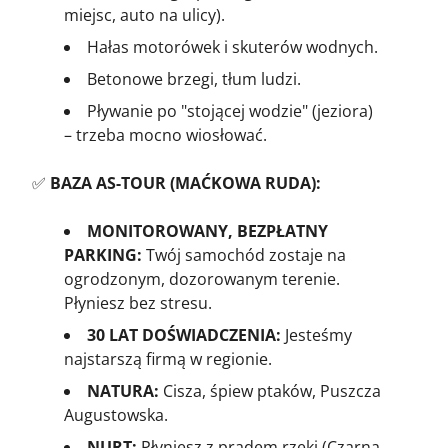
miejsc, auto na ulicy).
Hałas motorówek i skuterów wodnych.
Betonowe brzegi, tłum ludzi.
Pływanie po "stojącej wodzie" (jeziora)
– trzeba mocno wiosłować.
✅
BAZA AS-TOUR (MAĆKOWA RUDA):
MONITOROWANY, BEZPŁATNY
PARKING:
Twój samochód zostaje na
ogrodzonym, dozorowanym terenie.
Płyniesz bez stresu.
30 LAT DOŚWIADCZENIA:
Jesteśmy
najstarszą firmą w regionie.
NATURA:
Cisza, śpiew ptaków, Puszcza
Augustowska.
NURT:
Płyniesz z prądem rzeki (Czarna