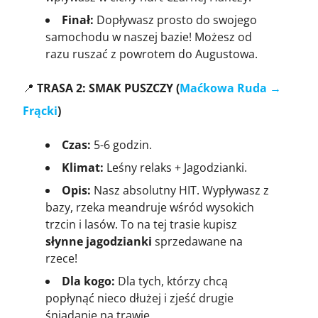
Finał:
Dopływasz prosto do swojego
samochodu w naszej bazie! Możesz od
razu ruszać z powrotem do Augustowa.
📍
TRASA 2: SMAK PUSZCZY (
Maćkowa Ruda →
Frącki
)
Czas:
5-6 godzin.
Klimat:
Leśny relaks + Jagodzianki.
Opis:
Nasz absolutny HIT. Wypływasz z
bazy, rzeka meandruje wśród wysokich
trzcin i lasów. To na tej trasie kupisz
słynne jagodzianki
sprzedawane na
rzece!
Dla kogo:
Dla tych, którzy chcą
popłynąć nieco dłużej i zjeść drugie
śniadanie na trawie.