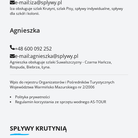
e-mail:
iza@splywy.pl
Iza obsługuje szlak Krutyni, szlak Pisy, spływy indywidualne, spływy
dla szkół i kolonii.
Agnieszka
+48 600 092 252
e-mail:
agnieszka@splywy.pl
Agnieszka obsługuje szlaki Suwalszczyzny - Czarna Hańcza,
Rospuda, Biebrza, Łyna.
Wpis do rejestru Organizatorów i Pośredników Turystycznych
Województwa Warmińsko Mazurskiego nr 2/2006
Polityka prywatności
Regulamin korzystania ze sprzętu wodnego AS-TOUR
SPŁYWY KRUTYNIĄ