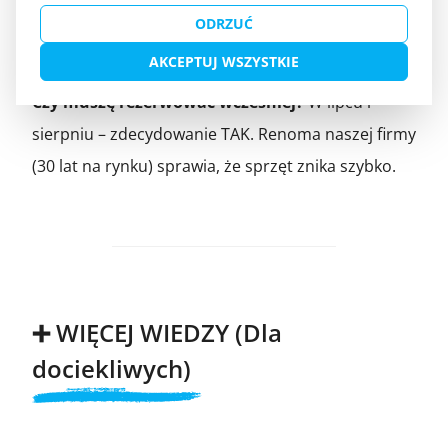
15-18 km drogą wojewódzką na Sejny/Suwałki. Cały
ODRZUĆ
czas asfalt. Dojedziesz w 20 minut, omijając korki.
AKCEPTUJ WSZYSTKIE
Czy muszę rezerwować wcześniej?
W lipcu i
sierpniu – zdecydowanie TAK. Renoma naszej firmy
(30 lat na rynku) sprawia, że sprzęt znika szybko.
➕ WIĘCEJ WIEDZY (Dla
dociekliwych)