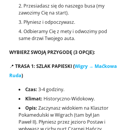
Przesiadasz się do naszego busa (my
zawozimy Cię na start).
Płyniesz i odpoczywasz.
Odbieramy Cię z mety i odwozimy pod
same drzwi Twojego auta.
WYBIERZ SWOJĄ PRZYGODĘ (3 OPCJE):
📍
TRASA 1: SZLAK PAPIESKI (
Wigry → Maćkowa
Ruda
)
Czas:
3-4 godziny.
Klimat:
Historyczno-Widokowy.
Opis:
Zaczynasz widokiem na Klasztor
Pokamedulski w Wigrach (tam był Jan
Paweł II). Płyniesz przez jezioro Postaw i
wpływasz w cichy nurt Czarnej Hańczy.