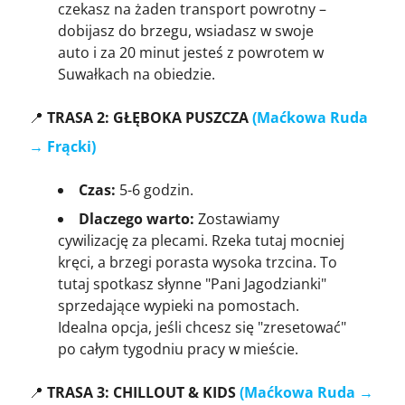
czekasz na żaden transport powrotny –
dobijasz do brzegu, wsiadasz w swoje
auto i za 20 minut jesteś z powrotem w
Suwałkach na obiedzie.
📍
TRASA 2: GŁĘBOKA PUSZCZA
(Maćkowa Ruda
→ Frącki)
Czas:
5-6 godzin.
Dlaczego warto:
Zostawiamy
cywilizację za plecami. Rzeka tutaj mocniej
kręci, a brzegi porasta wysoka trzcina. To
tutaj spotkasz słynne "Pani Jagodzianki"
sprzedające wypieki na pomostach.
Idealna opcja, jeśli chcesz się "zresetować"
po całym tygodniu pracy w mieście.
📍
TRASA 3: CHILLOUT & KIDS
(Maćkowa Ruda →