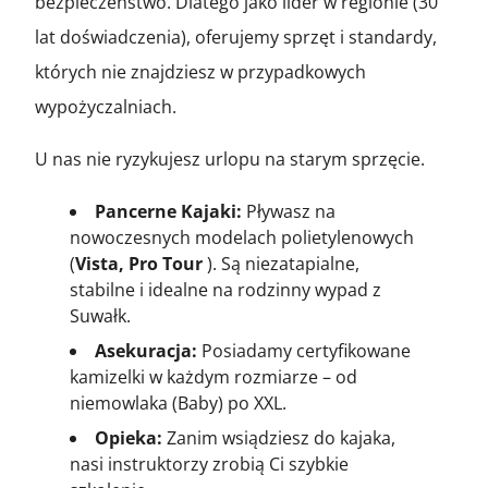
bezpieczeństwo. Dlatego jako lider w regionie (30
lat doświadczenia), oferujemy sprzęt i standardy,
których nie znajdziesz w przypadkowych
wypożyczalniach.
U nas nie ryzykujesz urlopu na starym sprzęcie.
Pancerne Kajaki:
Pływasz na
nowoczesnych modelach polietylenowych
(
Vista, Pro Tour
). Są niezatapialne,
stabilne i idealne na rodzinny wypad z
Suwałk.
Asekuracja:
Posiadamy certyfikowane
kamizelki w każdym rozmiarze – od
niemowlaka (Baby) po XXL.
Opieka:
Zanim wsiądziesz do kajaka,
nasi instruktorzy zrobią Ci szybkie