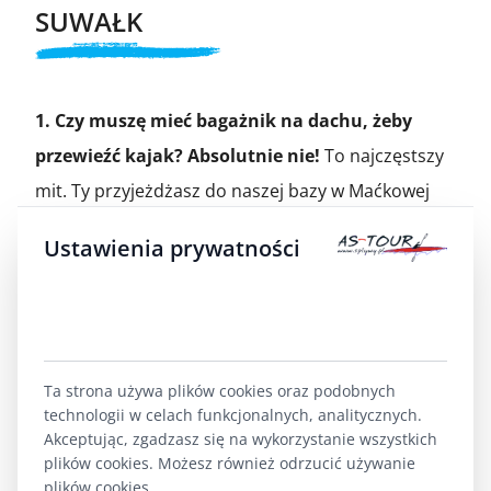
SUWAŁK
1. Czy muszę mieć bagażnik na dachu, żeby
przewieźć kajak?
Absolutnie nie!
To najczęstszy
mit. Ty przyjeżdżasz do naszej bazy w Maćkowej
Rudzie swoim autem osobowym (pustym). Kajaki,
Ustawienia prywatności
wiosła i cały sprzęt czekają na miejscu. My
zawozimy Cię na start i odbieramy z mety naszymi
busami.
2. Czarna Hańcza czy Zalew Arkadia? Co lepsze
Ta strona używa plików cookies oraz podobnych
technologii w celach funkcjonalnych, analitycznych.
na weekend?
Zalew to świetne miejsce na spacer,
Akceptując, zgadzasz się na wykorzystanie wszystkich
ale kajakowo to "stojąca woda". Musisz ciągle
plików cookies. Możesz również odrzucić używanie
wiosłować, żeby płynąć. Na Czarnej Hańczy
nurt
plików cookies.