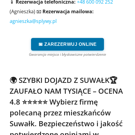
📱
Rezerwacja telefoniczna:
+48 600 092 252
(Agnieszka) 📧
Rezerwacja mailowa:
agnieszka@splywy.pl
📅 ZAREZERWUJ ONLINE
Gwarancja miejsca i błyskawiczne potwierdzenie
🌍 SZYBKI DOJAZD Z SUWAŁK🏆
ZAUFAŁO NAM TYSIĄCE – OCENA
4.8 ⭐⭐⭐⭐⭐ Wybierz firmę
polecaną przez mieszkańców
Suwałk. Bezpieczeństwo i jakość
potwierdzone opiniami w