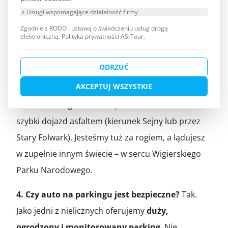
Usługi wspomagające działalność firmy
rzeki niesie Cię sam
. To prawdziwy relaks, a nie
Zgodnie z RODO i ustawą o świadczeniu usług drogą
siłownia. Dodatkowo płyniesz w tunelu drzew
elektroniczną.
Polityka prywatności AS-Tour
.
(cieniu), co w upalne dni w Suwałkach jest
zbawienne.
ODRZUĆ
AKCEPTUJ WSZYSTKIE
3. Ile realnie zajmie mi dojazd z centrum
Suwałk?
Z zegarkiem w ręku –
około 20 minut
. To
szybki dojazd asfaltem (kierunek Sejny lub przez
Stary Folwark). Jesteśmy tuż za rogiem, a lądujesz
w zupełnie innym świecie – w sercu Wigierskiego
Parku Narodowego.
4. Czy auto na parkingu jest bezpieczne?
Tak.
Jako jedni z nielicznych oferujemy
duży,
ogrodzony i monitorowany parking
. Nie