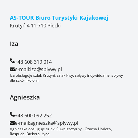
AS-TOUR Biuro Turystyki Kajakowej
Krutyń 4 11-710 Piecki
Iza
+48 608 319 014
e-mail:
iza@splywy.pl
Iza obsługuje szlak Krutyni, szlak Pisy, spływy indywidualne, spływy
dla szkół i kolonii.
Agnieszka
+48 600 092 252
e-mail:
agnieszka@splywy.pl
Agnieszka obsługuje szlaki Suwalszczyzny - Czarna Hańcza,
Rospuda, Biebrza, Łyna.