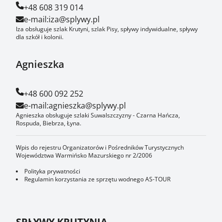
+48 608 319 014
e-mail:
iza@splywy.pl
Iza obsługuje szlak Krutyni, szlak Pisy, spływy indywidualne, spływy
dla szkół i kolonii.
Agnieszka
+48 600 092 252
e-mail:
agnieszka@splywy.pl
Agnieszka obsługuje szlaki Suwalszczyzny - Czarna Hańcza,
Rospuda, Biebrza, Łyna.
Wpis do rejestru Organizatorów i Pośredników Turystycznych
Województwa Warmińsko Mazurskiego nr 2/2006
Polityka prywatności
Regulamin korzystania ze sprzętu wodnego AS-TOUR
SPŁYWY KRUTYNIĄ