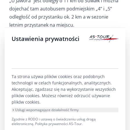
„U Jawora” jest odległy o 11 km od Suwałk i można
dojechać tam autobusem podmiejskim „4” i „5”
odległość od przystanku ok. 2 km a w sezonie
letnim przystanek na miejscu.
Ustawienia prywatności
Oferujemy wypoczynek przez cały rok w wybranym
przez siebie terminie: pobyty urlopowe, przyjęcia
okolicznościowe, bankiety, wesela, bale
sylwestrowe i karnawałowe, szkolenia, konferencje,
imprezy zakładowe, wycieczki autokarowe.
Ta strona używa plików cookies oraz podobnych
technologii w celach funkcjonalnych, analitycznych.
Akceptując, zgadzasz się na wykorzystanie wszystkich
Specjalizujemy się w organizacji imprez na
plików cookies. Możesz również odrzucić używanie
świeżym powietrzu: biwaków szkolnych, majówek,
plików cookies.
kuligów, spotkań towarzyskich (np. pieczenie
Usługi wspomagające działalność firmy
prosiaka), zielonych i białych szkół.
Zgodnie z RODO i ustawą o świadczeniu usług drogą
elektroniczną.
Polityka prywatności AS-Tour
.