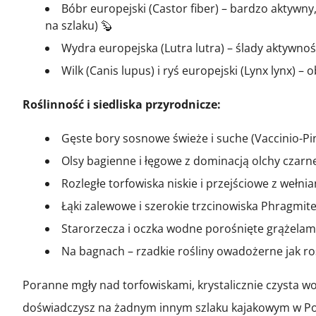
Bóbr europejski (Castor fiber) – bardzo aktywn
na szlaku) 🦫
Wydra europejska (Lutra lutra) – ślady aktywno
Wilk (Canis lupus) i ryś europejski (Lynx lynx) –
Roślinność i siedliska przyrodnicze:
Gęste bory sosnowe świeże i suche (Vaccinio-Pi
Olsy bagienne i łęgowe z dominacją olchy czarne
Rozległe torfowiska niskie i przejściowe z wełni
Łąki zalewowe i szerokie trzcinowiska Phragmite
Starorzecza i oczka wodne porośnięte grążelami
Na bagnach – rzadkie rośliny owadożerne jak ros
Poranne mgły nad torfowiskami, krystalicznie czysta wo
doświadczysz na żadnym innym szlaku kajakowym w Po