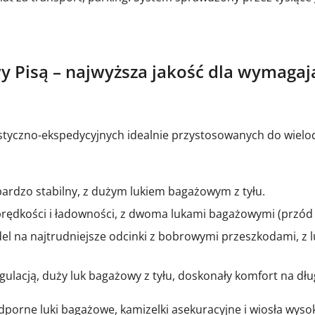
 Pisą – najwyższa jakość dla wymagając
styczno-ekspedycyjnych idealnie przystosowanych do wiel
 bardzo stabilny, z dużym lukiem bagażowym z tyłu.
prędkości i ładowności, z dwoma lukami bagażowymi (przód i 
l na najtrudniejsze odcinki z bobrowymi przeszkodami, z l
ulacją, duży luk bagażowy z tyłu, doskonały komfort na dług
orne luki bagażowe, kamizelki asekuracyjne i wiosła wysoki