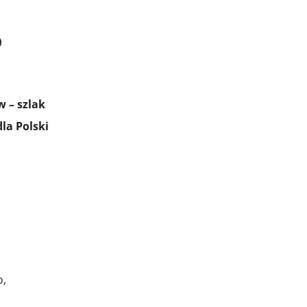

 – szlak
la Polski
o,