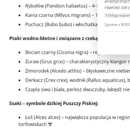
analitycznyc
Rybołów (Pandion haliaetus) – 4–5 par (ponad 1
również odrz
Kania czarna (Milvus migrans) – 12–14 par
Usługi wspom
Puchacz (Bubo bubo) i włochatka (Aegolius fun
Zgodnie z RODO 
Ptaki wodno-błotne i związane z rzeką oraz bagnam
Bocian czarny (Ciconia nigra) – regularne żero
Żuraw (Grus grus) – charakterystyczny klangor
Zimorodek (Alcedo atthis) – błyskawiczne niebie
Derkacz (Crex crex), wodnik (Rallus aquaticus), 
Czapla siwa i biała, perkoz dwuczuby, łabędź ni
Ssaki – symbole dzikiej Puszczy Piskiej:
Łoś (Alces alces) – największa populacja w regi
torfowiskach 🫎