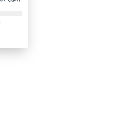
kies. Możesz
.
i