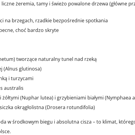
y, liczne żeremia, tamy i świeżo powalone drzewa (główne p
ści na brzegach, rzadkie bezpośrednie spotkania
 obecne, choć bardzo skryte
netum) tworzące naturalny tunel nad rzeką
j (Alnus glutinosa)
anką i turzycami
s australis
 żółtymi (Nuphar lutea) i grzybieniami białymi (Nymphaea a
iczka okrągłolistna (Drosera rotundifolia)
da w środkowym biegu i absolutna cisza – to klimat, któreg
lsce.