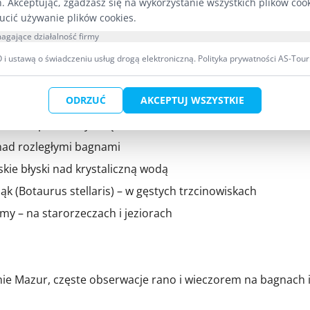
h. Akceptując, zgadzasz się na wykorzystanie wszystkich plików coo
0% populacji krajowej)
ucić używanie plików cookies.
agające działalność firmy
ereus) – nocne łowy w gęstych borach
i ustawą o świadczeniu usług drogą elektroniczną.
Polityka prywatności AS-Tour
i:
ODRZUĆ
AKCEPTUJ WSZYSTKIE
wanie na podmokłych łąkach
 nad rozległymi bagnami
skie błyski nad krystaliczną wodą
bąk (Botaurus stellaris) – w gęstych trzcinowiskach
emy – na starorzeczach i jeziorach
onie Mazur, częste obserwacje rano i wieczorem na bagnach 