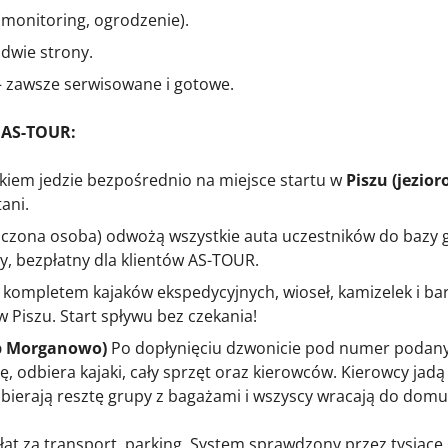
monitoring, ogrodzenie).
dwie strony.
 – zawsze serwisowane i gotowe.
z AS-TOUR:
kiem jedzie bezpośrednio na miejsce startu w
Piszu (jezior
ani.
czona osoba) odwożą wszystkie auta uczestników do bazy 
, bezpłatny dla klientów AS-TOUR.
kompletem kajaków ekspedycyjnych, wioseł, kamizelek i ba
Piszu. Start spływu bez czekania!
ub Morganowo)
Po dopłynięciu dzwonicie pod numer podan
, odbiera kajaki, cały sprzęt oraz kierowców. Kierowcy jad
bierają resztę grupy z bagażami i wszyscy wracają do domu
at za transport, parking. System sprawdzony przez tysiące