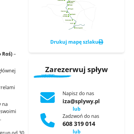
Drukuj mapę szlaku
o Roś)
–
Zarezerwuj spływ
głównej
rrelami
Napisz do nas
iza@splywy.pl
y na
lub
ą swoimi
Zadzwoń do nas
.
608 319 014
lub
 grup od 30