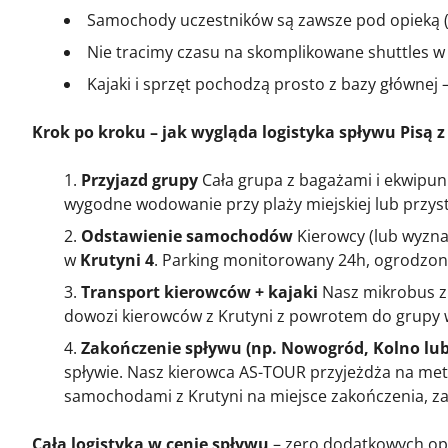
Samochody uczestników są zawsze pod opieką (
Nie tracimy czasu na skomplikowane shuttles w 
Kajaki i sprzęt pochodzą prosto z bazy głównej
Krok po kroku – jak wygląda logistyka spływu Pisą 
Przyjazd grupy
Cała grupa z bagażami i ekwipun
wygodne wodowanie przy plaży miejskiej lub przyst
Odstawienie samochodów
Kierowcy (lub wyzna
w
Krutyni 4
. Parking monitorowany 24h, ogrodzony
Transport kierowców + kajaki
Nasz mikrobus z 
dowozi kierowców z Krutyni z powrotem do grupy w 
Zakończenie spływu (np. Nowogród, Kolno l
spływie. Nasz kierowca AS-TOUR przyjeżdża na metę
samochodami z Krutyni na miejsce zakończenia, za
Cała logistyka w cenie spływu
– zero dodatkowych opł