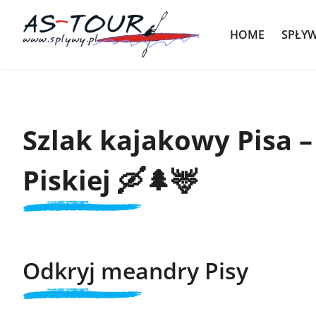
HOME
SPŁY
Szlak kajakowy Pisa –
Piskiej 🛶🌲🦌
Odkryj meandry Pisy