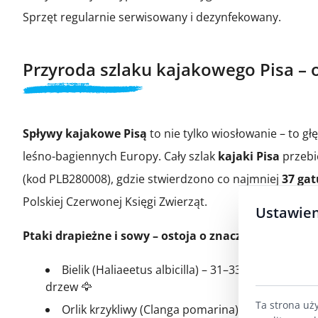
Sprzęt regularnie serwisowany i dezynfekowany.
Przyroda szlaku kajakowego Pisa – o
Spływy kajakowe Pisą
to nie tylko wiosłowanie – to g
leśno-bagiennych Europy. Cały szlak
kajaki Pisa
przebi
(kod PLB280008), gdzie stwierdzono co najmniej
37 gat
Polskiej Czerwonej Księgi Zwierząt.
Ustawien
Ptaki drapieżne i sowy – ostoja o znaczeniu międz
Bielik (Haliaeetus albicilla) – 31–33 pary lęgow
drzew 🦅
Ta strona uż
Orlik krzykliwy (Clanga pomarina) – 80–90 par l