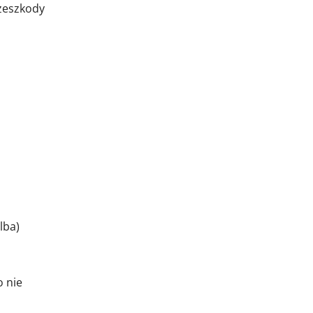
rzeszkody
lba)
o nie