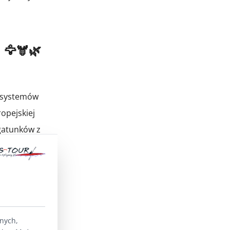
 🦅🫎🌿
kosystemów
opejskiej
gatunków z
onami
lnych,