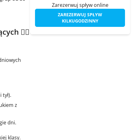
Zarezerwuj spływ online
ZAREZERWUJ SPŁYW
KILKUGODZINNY
ych 🚣‍♂️
odniowych
tył).
ukiem z
ie dni.
ej klasy.