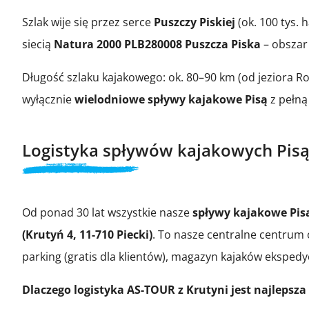
Szlak wije się przez serce
Puszczy Piskiej
(ok. 100 tys. 
siecią
Natura 2000 PLB280008 Puszcza Piska
– obszar
Długość szlaku kajakowego: ok. 80–90 km (od jeziora 
wyłącznie
wielodniowe spływy kajakowe Pisą
z pełną 
Logistyka spływów kajakowych Pis
Od ponad 30 lat wszystkie nasze
spływy kajakowe Pis
(Krutyń 4, 11-710 Piecki)
. To nasze centralne centrum
parking (gratis dla klientów), magazyn kajaków eksped
Dlaczego logistyka AS-TOUR z Krutyni jest najlepsza