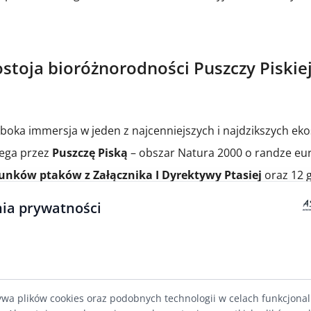
stoja bioróżnorodności Puszczy Piskiej
łęboka immersja w jeden z najcenniejszych i najdzikszych e
ega przez
Puszczę Piską
– obszar Natura 2000 o randze eur
unków ptaków z Załącznika I Dyrektywy Ptasiej
oraz 12 
ia prywatności
ynarodowym:
e (ok. 4% populacji krajowej) – majestatyczne patrole nad kor
ywa plików cookies oraz podobnych technologii w celach funkcjona
ęgowych (ponad 4% populacji Polski)