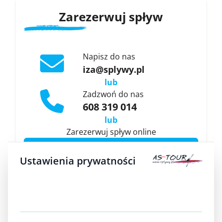
Zarezerwuj spływ
Napisz do nas
iza@splywy.pl
lub
Zadzwoń do nas
608 319 014
lub
Zarezerwuj spływ online
ZAREZERWUJ SPŁYW KILKUGODZINNY
Ustawienia prywatności