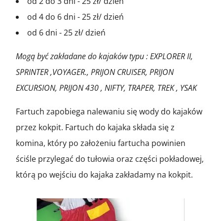
od 2 do 3 dni -
25
zł/ dzień
od 4 do 6 dni -
25
zł/ dzień
od 6 dni -
25
zł/ dzień
Mogą być zakładane do kajaków typu : EXPLORER II,
SPRINTER ,VOYAGER., PRIJON CRUISER, PRIJON
EXCURSION, PRIJON 430 , NIFTY, TRAPER, TREK , YSAK
Fartuch zapobiega nalewaniu się wody do kajaków
przez kokpit. Fartuch do kajaka składa się z
komina, który po założeniu fartucha powinien
ściśle przylegać do tułowia oraz części pokładowej,
którą po wejściu do kajaka zakładamy na kokpit.