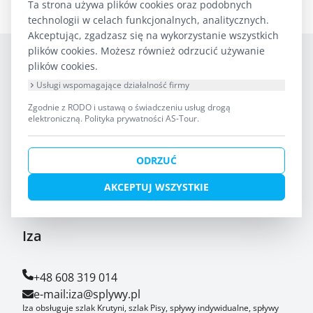
Ta strona używa plików cookies oraz podobnych
technologii w celach funkcjonalnych, analitycznych.
Akceptując, zgadzasz się na wykorzystanie wszystkich
plików cookies. Możesz również odrzucić używanie
plików cookies.
Usługi wspomagające działalność firmy
Zgodnie z RODO i ustawą o świadczeniu usług drogą
elektroniczną.
Polityka prywatności AS-Tour
.
ODRZUĆ
AS-TOUR Biuro Turystyki Kajakowej
AKCEPTUJ WSZYSTKIE
Krutyń 4 11-710 Piecki
Iza
+48 608 319 014
e-mail:
iza@splywy.pl
Iza obsługuje szlak Krutyni, szlak Pisy, spływy indywidualne, spływy