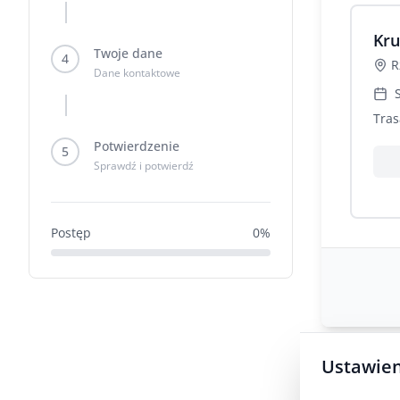
Kru
Twoje dane
4
R
Dane kontaktowe
Tras
Potwierdzenie
5
Sprawdź i potwierdź
Postęp
0
%
Ustawien