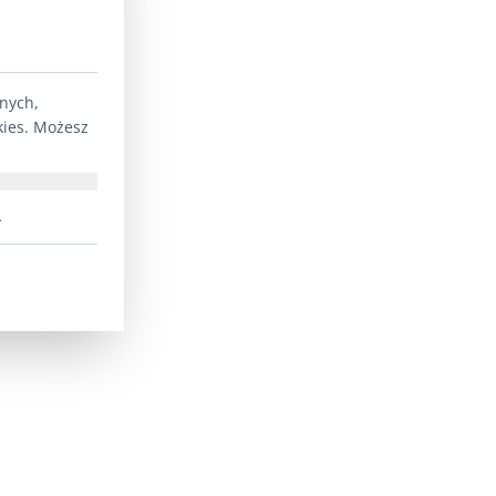
lnych,
kies. Możesz
.