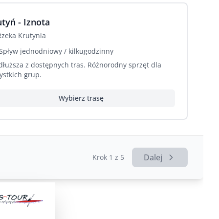
tyń - Iznota
Rzeka
Krutynia
Spływ jednodniowy / kilkugodzinny
dłuższa z dostępnych tras. Różnorodny sprzęt dla
ystkich grup.
Wybierz trasę
Dalej
Krok
1
z 5