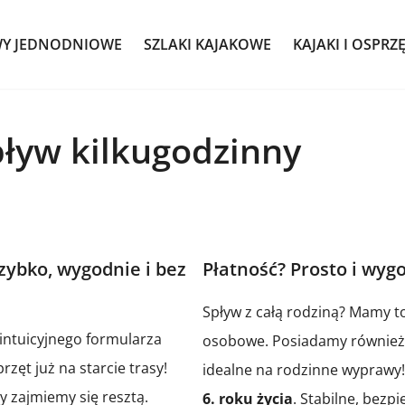
WY JEDNODNIOWE
SZLAKI KAJAKOWE
KAJAKI I OSPRZ
pływ kilkugodzinny
zybko, wygodnie i bez
Płatność? Prosto i wyg
Spływ z całą rodziną? Mamy to
 intuicyjnego formularza
osobowe. Posiadamy również k
zęt już na starcie trasy!
idealne na rodzinne wyprawy!
y zajmiemy się resztą.
6. roku życia
. Stabilne, bezp