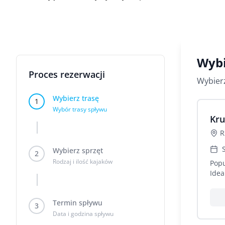
Wybi
Proces rezerwacji
Wybierz
Wybierz trasę
1
Wybór trasy spływu
Kru
R
Wybierz sprzęt
2
Rodzaj i ilość kajaków
Popu
Idea
Termin spływu
3
Data i godzina spływu