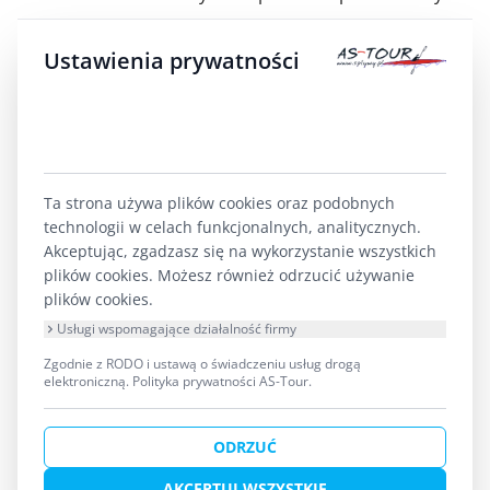
o wyjątkowej wartości przyrodniczej. Głębokość
Ustawienia prywatności
rzeki waha się tu od 0,5 do 0,9 metra, a nurt płynie
spokojnie z prędkością 2–3 km/h. Na głębszych
fragmentach, gdzie Krutynia rozlewa się szerzej,
warto odłożyć wiosło i po prostu dryfować. Po obu
stronach zobaczysz grądy – stare lasy liściaste na
Ta strona używa plików cookies oraz podobnych
technologii w celach funkcjonalnych, analitycznych.
wyniesieniach – oraz rozległe bagniska z
Akceptując, zgadzasz się na wykorzystanie wszystkich
charakterystyczną roślinnością. Jeśli masz
plików cookies. Możesz również odrzucić używanie
plików cookies.
szczęście, nad wodą przemknie zimorodek.
Usługi wspomagające działalność firmy
Pamiętaj o podstawowej etykiecie: na węższych
Zgodnie z RODO i ustawą o świadczeniu usług drogą
elektroniczną.
Polityka prywatności AS-Tour
.
odcinkach ustąp miejsca kajakom płynącym z
naprzeciwka, nie hałasuj w strefach rezerwatowych
ODRZUĆ
i nie używaj głośników. To nie regulamin
AKCEPTUJ WSZYSTKIE