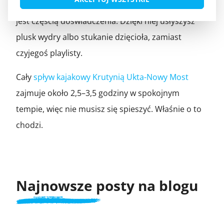
wymyślony dla formalności – cisza na tym odcinku
jest częścią doświadczenia. Dzięki niej usłyszysz
plusk wydry albo stukanie dzięcioła, zamiast
czyjegoś playlisty.
Cały
spływ kajakowy Krutynią Ukta-Nowy Most
zajmuje około 2,5–3,5 godziny w spokojnym
tempie, więc nie musisz się spieszyć. Właśnie o to
chodzi.
Najnowsze posty na blogu