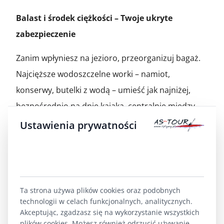
Balast i środek ciężkości – Twoje ukryte
zabezpieczenie
Zanim wpłyniesz na jezioro, przeorganizuj bagaż.
Najcięższe wodoszczelne worki – namiot,
konserwy, butelki z wodą – umieść jak najniżej,
bezpośrednio na dnie kajaka, centralnie między
siedziskami. Unikaj upychania ciężkich rzeczy w
Ustawienia prywatności
dziób lub rufę, bo to pogarsza reakcję kadłuba na
falę boczną. Dobrze wyważony kajak z niskim
środkiem ciężkości zachowuje się na jeziornej fali
zupełnie inaczej niż ten sam model z plecakiem
Ta strona używa plików cookies oraz podobnych
technologii w celach funkcjonalnych, analitycznych.
wepchniętym byle jak pod pokład – kontrowanie
Akceptując, zgadzasz się na wykorzystanie wszystkich
staje się łagodne i przewidywalne zamiast
plików cookies. Możesz również odrzucić używanie