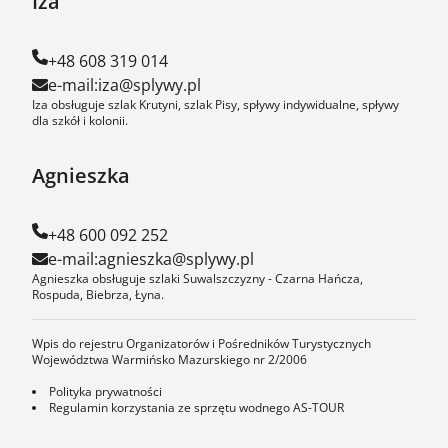
Iza
+48 608 319 014
e-mail:
iza@splywy.pl
Iza obsługuje szlak Krutyni, szlak Pisy, spływy indywidualne, spływy
dla szkół i kolonii.
Agnieszka
+48 600 092 252
e-mail:
agnieszka@splywy.pl
Agnieszka obsługuje szlaki Suwalszczyzny - Czarna Hańcza,
Rospuda, Biebrza, Łyna.
Wpis do rejestru Organizatorów i Pośredników Turystycznych
Województwa Warmińsko Mazurskiego nr 2/2006
Polityka prywatności
Regulamin korzystania ze sprzętu wodnego AS-TOUR