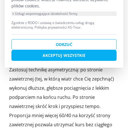
nerwowego szarpania wiosłem.
plików cookies.
Usługi wspomagające działalność firmy
Wiosłowanie asymetryczne przy bocznym
Zgodnie z RODO i ustawą o świadczeniu usług drogą
elektroniczną.
Polityka prywatności AS-Tour
.
wietrze
Gdy wiatr uderza z boku, kajak naturalnie obraca
ODRZUĆ
dziobem w stronę zawietrzną. Standardowe
AKCEPTUJ WSZYSTKIE
naprzemienne pociągnięcia tego nie skompensują.
Zastosuj technikę asymetryczną: po stronie
zawietrznej (tej, w którą wiatr chce Cię zepchnąć)
wykonuj dłuższe, głębsze pociągnięcia z lekkim
podparciem na końcu ruchu. Po stronie
nawietrznej skróć krok i przyspiesz tempo.
Proporcja mniej więcej 60/40 na korzyść strony
zawietrznej pozwala utrzymać kurs bez ciągłego