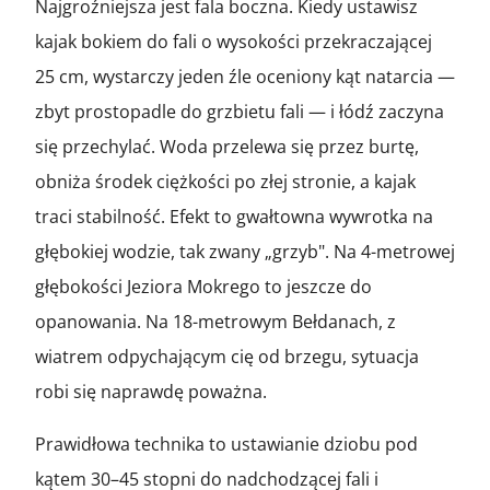
Najgroźniejsza jest fala boczna. Kiedy ustawisz
kajak bokiem do fali o wysokości przekraczającej
25 cm, wystarczy jeden źle oceniony kąt natarcia —
zbyt prostopadle do grzbietu fali — i łódź zaczyna
się przechylać. Woda przelewa się przez burtę,
obniża środek ciężkości po złej stronie, a kajak
traci stabilność. Efekt to gwałtowna wywrotka na
głębokiej wodzie, tak zwany „grzyb". Na 4-metrowej
głębokości Jeziora Mokrego to jeszcze do
opanowania. Na 18-metrowym Bełdanach, z
wiatrem odpychającym cię od brzegu, sytuacja
robi się naprawdę poważna.
Prawidłowa technika to ustawianie dziobu pod
kątem 30–45 stopni do nadchodzącej fali i