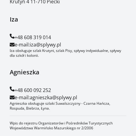
Krutyń 4 11-710 Piecki
Iza
+48 608 319 014
e-mail:
iza@splywy.pl
Iza obsługuje szlak Krutyni, szlak Pisy, spływy indywidualne, spływy
dla szkół i kolonii.
Agnieszka
+48 600 092 252
e-mail:
agnieszka@splywy.pl
Agnieszka obsługuje szlaki Suwalszczyzny - Czarna Hańcza,
Rospuda, Biebrza, Łyna.
Wpis do rejestru Organizatorów i Pośredników Turystycznych
Województwa Warmińsko Mazurskiego nr 2/2006