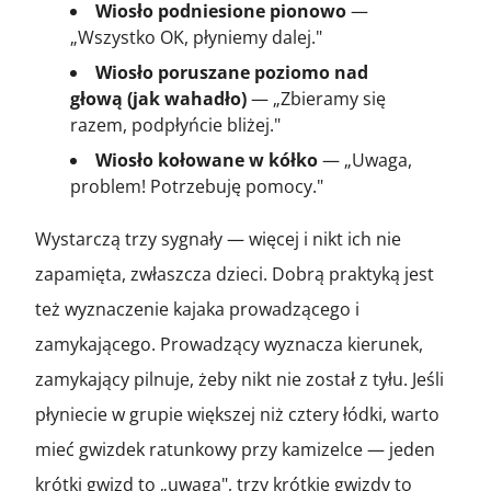
Wiosło podniesione pionowo
—
„Wszystko OK, płyniemy dalej."
Wiosło poruszane poziomo nad
głową (jak wahadło)
— „Zbieramy się
razem, podpłyńcie bliżej."
Wiosło kołowane w kółko
— „Uwaga,
problem! Potrzebuję pomocy."
Wystarczą trzy sygnały — więcej i nikt ich nie
zapamięta, zwłaszcza dzieci. Dobrą praktyką jest
też wyznaczenie kajaka prowadzącego i
zamykającego. Prowadzący wyznacza kierunek,
zamykający pilnuje, żeby nikt nie został z tyłu. Jeśli
płyniecie w grupie większej niż cztery łódki, warto
mieć gwizdek ratunkowy przy kamizelce — jeden
krótki gwizd to „uwaga", trzy krótkie gwizdy to