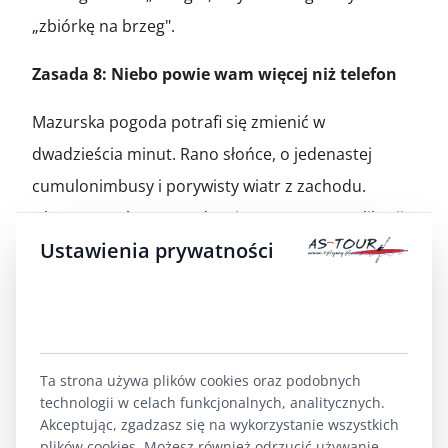
„zbiórkę na brzeg".
Zasada 8: Niebo powie wam więcej niż telefon
Mazurska pogoda potrafi się zmienić w
dwadzieścia minut. Rano słońce, o jedenastej
cumulonimbusy i porywisty wiatr z zachodu.
Dlatego oprócz sprawdzania prognozy w aplikacji
Ustawienia prywatności
(polecam ICM Meteo lub Windy — obie pokazują
wiatr w porywach) uczcie się czytać niebo gołym
okiem:
Ciemne, płaskie chmury nadciągające
Ta strona używa plików cookies oraz podobnych
od zachodu — macie 15–30 minut na
technologii w celach funkcjonalnych, analitycznych.
dobicie do brzegu.
Akceptując, zgadzasz się na wykorzystanie wszystkich
Nagłe uciszenie wiatru po okresie
plików cookies. Możesz również odrzucić używanie