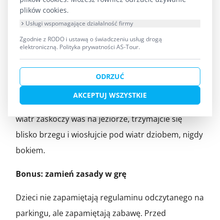
wiania — często zwiastuje burzę.
plików cookies.
Usługi wspomagające działalność firmy
Biała „kowadełkowa" chmura rosnąca
do góry — sygnał konwekcyjny, czas
Zgodnie z RODO i ustawą o świadczeniu usług drogą
elektroniczną.
Polityka prywatności AS-Tour
.
schodzić z wody.
Ustalcie zasadę: przy wietrze powyżej 4 w skali
ODRZUĆ
Beauforta (czyli kiedy na wodzie pojawiają się białe
AKCEPTUJ WSZYSTKIE
„barany") rodziny z dziećmi nie wypływają. Jeśli
wiatr zaskoczy was na jeziorze, trzymajcie się
blisko brzegu i wiosłujcie pod wiatr dziobem, nigdy
bokiem.
Bonus: zamień zasady w grę
Dzieci nie zapamiętają regulaminu odczytanego na
parkingu, ale zapamiętają zabawę. Przed