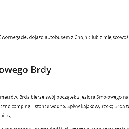
Swornegacie, dojazd autobusem z Chojnic lub z miejscowośc
kowego Brdy
lometrów. Brda bierze swój początek z jeziora Smołowego na
iczne campingi i stance wodne. Spływ kajakowy rzeką Brdą t
niczą.