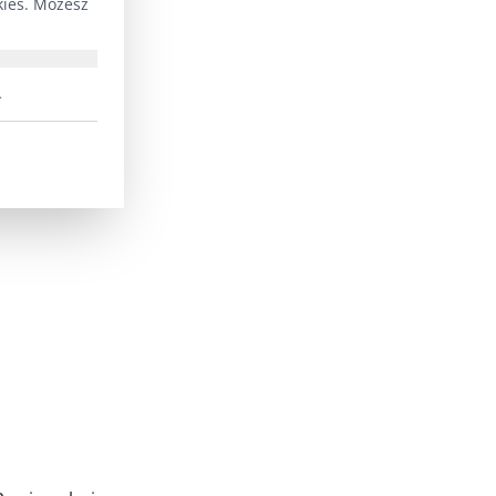
kies. Możesz
.