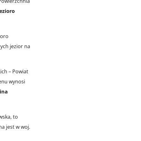
Powierzchnia
Jezioro
ioro
ych jezior na
ich – Powiat
wenu wynosi
ina
wska, to
 jest w woj.