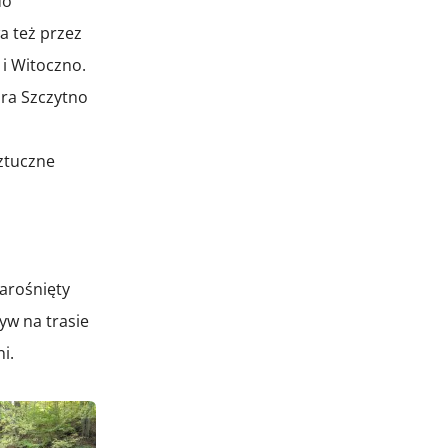
do
a też przez
 i Witoczno.
ora Szczytno
sztuczne
zarośnięty
yw na trasie
i.