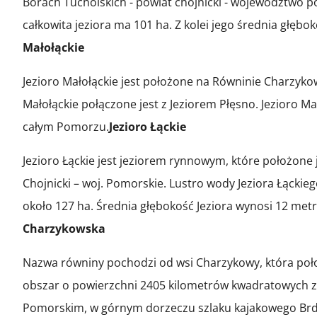
Borach Tucholskich - powiat chojnicki - województwo
całkowita jeziora ma 101 ha. Z kolei jego średnia głę
Małołąckie
Jezioro Małołąckie jest położone na Równinie Charzyk
Małołąckie połączone jest z Jeziorem Płęsno. Jezioro Ma
całym Pomorzu.
Jezioro Łąckie
Jezioro Łąckie jest jeziorem rynnowym, które położone
Chojnicki – woj. Pomorskie. Lustro wody Jeziora Łącki
około 127 ha. Średnia głębokość Jeziora wynosi 12 me
Charzykowska
Nazwa równiny pochodzi od wsi Charzykowy, która poł
obszar o powierzchni 2405 kilometrów kwadratowych z
Pomorskim, w górnym dorzeczu szlaku kajakowego Brd