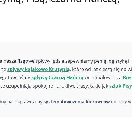
a nasze flagowe spływy, gdzie zapewniamy pełną logistykę i
iane
spływy kajakowe Krutynią
, które od lat cieszą się naj
rzygotowaliśmy
spływy Czarną Hańczą
oraz malowniczą
Ros
ę uzupełniają spokojne i urokliwe trasy, takie jak
szlak Pisy
iamy nasz sprawdzony
system dowożenia kierowców
do bazy w