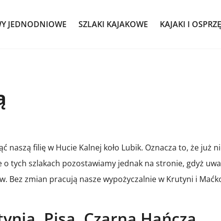
WY JEDNODNIOWE
SZLAKI KAJAKOWE
KAJAKI I OSPRZ
ą
naszą filię w Hucie Kalnej koło Lubik. Oznacza to, że już n
 o tych szlakach pozostawiamy jednak na stronie, gdyż uw
. Bez zmian pracują nasze wypożyczalnie w Krutyni i Maćk
ynią, Pisą, Czarna Hańczą,