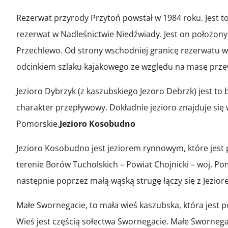
Rezerwat przyrody Przytoń powstał w 1984 roku. Jest 
rezerwat w Nadleśnictwie Niedźwiady. Jest on położon
Przechlewo. Od strony wschodniej granicę rezerwatu wy
odcinkiem szlaku kajakowego ze względu na masę przew
Jezioro Dybrzyk (z kaszubskiego Jezoro Debrzk) jest to
charakter przepływowy. Dokładnie jezioro znajduje się
Pomorskie.
Jezioro Kosobudno
Jezioro Kosobudno jest jeziorem rynnowym, które jest 
terenie Borów Tucholskich – Powiat Chojnicki – woj. Pom
następnie poprzez małą wąską strugę łączy się z Jezi
Małe Swornegacie, to mała wieś kaszubska, która jest 
Wieś jest częścią sołectwa Swornegacie. Małe Swornega