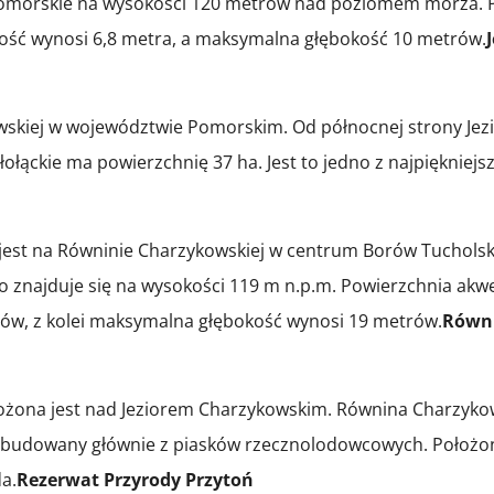
 pomorskie na wysokości 120 metrów nad poziomem morza. 
bokość wynosi 6,8 metra, a maksymalna głębokość 10 metrów.
owskiej w województwie Pomorskim. Od północnej strony Jez
łołąckie ma powierzchnię 37 ha. Jest to jedno z najpiękniejsz
 jest na Równinie Charzykowskiej w centrum Borów Tucholsk
ego znajduje się na wysokości 119 m n.p.m. Powierzchnia ak
trów, z kolei maksymalna głębokość wynosi 19 metrów.
Równ
ożona jest nad Jeziorem Charzykowskim. Równina Charzyko
budowany głównie z piasków rzecznolodowcowych. Położona
a.
Rezerwat Przyrody Przytoń