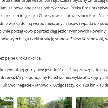
Brda meandruje wśród pól i łąk, częste płycizny zmuszają 
dami są powalone przez bobry drzewa. Rzeka Brda przepływ
 przez m.in. Jezioro Charzykowskie oraz Jezioro Karsińskie
łudnie wąską doliną wśród mieszanych lasów i wpada do jezi
płynie początkowo poprzez ciąg jezior rynnowych Równiny
środkowym biegu rzeki atrakcję stanowi Zalew Koronowski, 
zez pełne uroku okolice.
km jednak jej górny bieg jest dość uciążliwy ze względu na 
ry drzewa. My proponujemy Państwu niezwykle atrakcyjny spł
 lub Swornegacie – Janowo k. Bydgoszczy, ok. 128 km – 10 dn