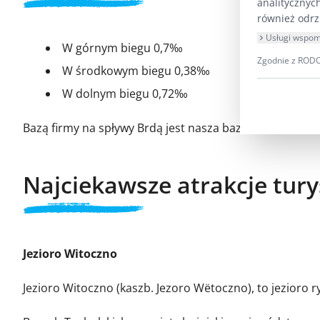
analitycznyc
również odrz
Usługi wspom
W górnym biegu 0,7‰
Zgodnie z RODO 
W środkowym biegu 0,38‰
W dolnym biegu 0,72‰
Bazą firmy na spływy Brdą jest nasza baza w Hucie Kalne
Najciekawsze atrakcje tury
Jezioro Witoczno
Jezioro Witoczno (kaszb. Jezoro Wëtoczno), to jezioro