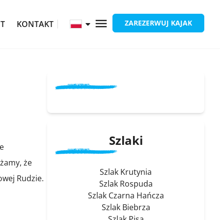
ZAREZERWUJ KAJAK
ĘT
KONTAKT
Szlaki
ie
ażamy, że
Szlak Krutynia
owej Rudzie.
Szlak Rospuda
Szlak Czarna Hańcza
Szlak Biebrza
Szlak Pisa