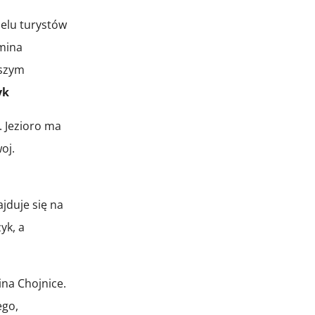
ielu turystów
mina
jszym
yk
. Jezioro ma
oj.
jduje się na
yk, a
ina Chojnice.
ego,