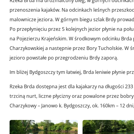
Rzeka Brda ma urozmaicony bieg, w górnych odcinkach 
przenoszenia kajaków. Na odcinkach leśnych przeszko
malownicze jeziora. W górnym biegu szlak Brdy prowadzi
Po przepłynięciu przez 5 kolejnych jezior płynie na po
na Pojezierzu Krajeńskim. W środkowym odcinku Brda 
Charzykowskiej a następnie przez Bory Tucholskie. W 
jezioro powstałe po przegrodzeniu Brdy zaporą.
Im bliżej Bydgoszczy tym łatwiej, Brda leniwie płynie pr
Rzeka Brda dostępna jest dla kajakarzy na długości 233 
trzciną nurt, liczne płycizny oraz powalone przez bob
Charzykowy – Janowo k. Bydgoszczy, ok. 160km – 12 dni,