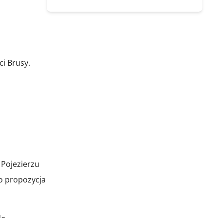
i Brusy.
 Pojezierzu
o propozycja