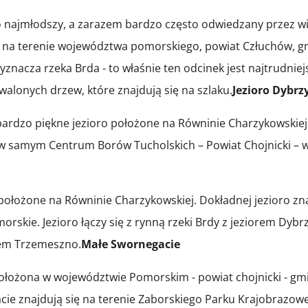
to najmłodszy, a zarazem bardzo często odwiedzany przez w
y na terenie województwa pomorskiego, powiat Człuchów, g
znacza rzeka Brda - to właśnie ten odcinek jest najtrudnie
alonych drzew, które znajdują się na szlaku.
Jezioro Dybrz
 bardzo piękne jezioro położone na Równinie Charzykowskiej
 w samym Centrum Borów Tucholskich – Powiat Chojnicki – w
położone na Równinie Charzykowskiej. Dokładnej jezioro zna
orskie. Jezioro łączy się z rynną rzeki Brdy z jeziorem Dybrz
orem Trzemeszno.
Małe Swornegacie
położona w województwie Pomorskim - powiat chojnicki - gm
cie znajdują się na terenie Zaborskiego Parku Krajobrazow