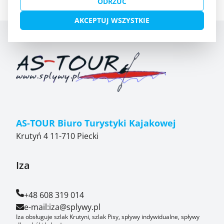
ODRZUĆ
AKCEPTUJ WSZYSTKIE
AS-TOUR Biuro Turystyki Kajakowej
Krutyń 4 11-710 Piecki
Iza
+48 608 319 014
e-mail:
iza@splywy.pl
Iza obsługuje szlak Krutyni, szlak Pisy, spływy indywidualne, spływy