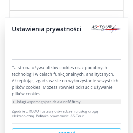
12 lata 3 tygodni temu
przez
aleks
Ustawienia prywatności
Replied by
aleks
on topic
Murowany
klasztor starowierców
byłem tam bardzo ładne miejsce
Ta strona używa plików cookies oraz podobnych
technologii w celach funkcjonalnych, analitycznych.
Akceptując, zgadzasz się na wykorzystanie wszystkich
plików cookies. Możesz również odrzucić używanie
plików cookies.
1
Usługi wspomagające działalność firmy
Forum
Szlak Krutynia
Zgodnie z RODO i ustawą o świadczeniu usług drogą
Ciekawe miejsca warte zobaczenia
elektroniczną.
Polityka prywatności AS-Tour
.
Murowany klasztor starowierców