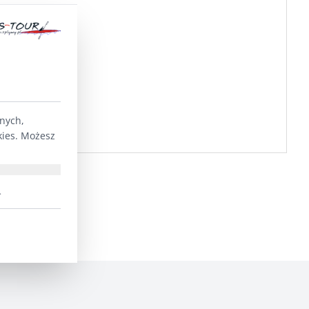
lnych,
kies. Możesz
.