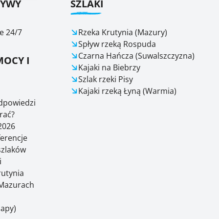
ŁYWY
SZLAKI
e 24/7
Rzeka Krutynia (Mazury)
Spływ rzeką Rospuda
Czarna Hańcza (Suwalszczyzna)
OCY I
Kajaki na Biebrzy
Szlak rzeki Pisy
Kajaki rzeką Łyną (Warmia)
odpowiedzi
rać?
2026
ferencje
 szlaków
i
rutynia
Mazurach
Mapy)