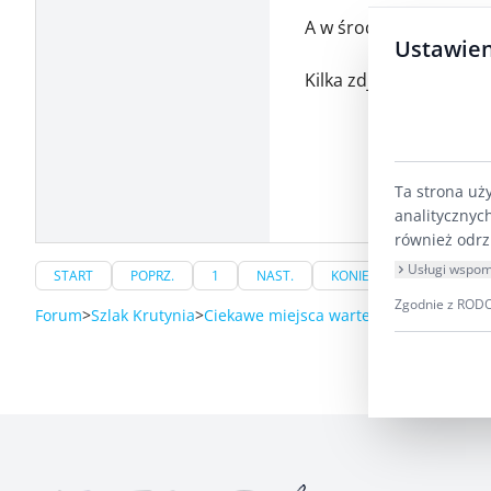
A w środku znajdziemy
Ustawien
Kilka zdjęć :
Ta strona uż
analitycznyc
również odrz
Usługi wspom
START
POPRZ.
1
NAST.
KONIEC
Zgodnie z RODO 
Forum
Szlak Krutynia
Ciekawe miejsca warte zobaczenia
Mu