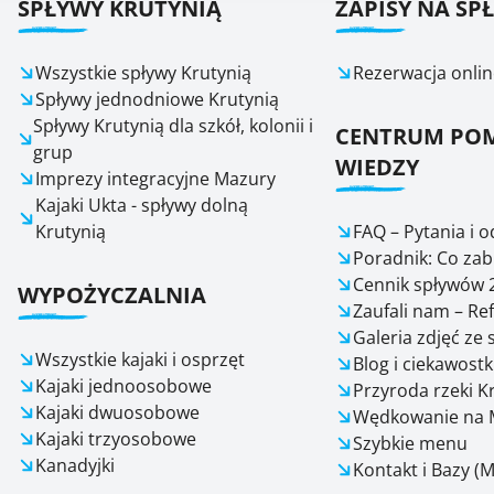
SPŁYWY KRUTYNIĄ
ZAPISY NA SP
Wszystkie spływy Krutynią
Rezerwacja onlin
Spływy jednodniowe Krutynią
Spływy Krutynią dla szkół, kolonii i
CENTRUM POM
grup
WIEDZY
Imprezy integracyjne Mazury
Kajaki Ukta - spływy dolną
Krutynią
FAQ – Pytania i 
Poradnik: Co zab
Cennik spływów 
WYPOŻYCZALNIA
Zaufali nam – Re
Galeria zdjęć ze
Wszystkie kajaki i osprzęt
Blog i ciekawostk
Kajaki jednoosobowe
Przyroda rzeki K
Kajaki dwuosobowe
Wędkowanie na 
Kajaki trzyosobowe
Szybkie menu
Kanadyjki
Kontakt i Bazy (