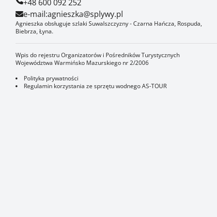
+48 600 092 252
e-mail:
agnieszka@splywy.pl
Agnieszka obsługuje szlaki Suwalszczyzny - Czarna Hańcza, Rospuda,
Biebrza, Łyna.
Wpis do rejestru Organizatorów i Pośredników Turystycznych
Województwa Warmińsko Mazurskiego nr 2/2006
Polityka prywatności
Regulamin korzystania ze sprzętu wodnego AS-TOUR