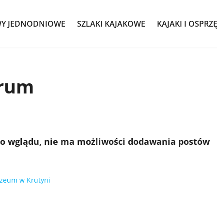
WY JEDNODNIOWE
SZLAKI KAJAKOWE
KAJAKI I OSPRZ
orum
do wglądu, nie ma możliwości dodawania postów
zeum w Krutyni