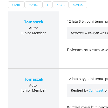
START
POPRZ.
1
NAST.
KONIEC
12 lata 3 tygodni temu
p
Tomaszek
Autor
Junior Member
Muzeum w Krutyni
was 
Polecam muzeum w w Kr
12 lata 3 tygodni temu
p
Tomaszek
Autor
Junior Member
Replied by
Tomaszek
on
Wygląd musi być niezap