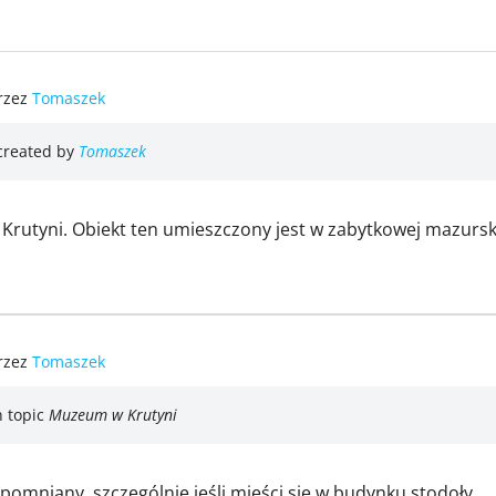
rzez
Tomaszek
created by
Tomaszek
utyni. Obiekt ten umieszczony jest w zabytkowej mazurski
rzez
Tomaszek
 topic
Muzeum w Krutyni
omniany, szczególnie jeśli mieści się w budynku stodoły.