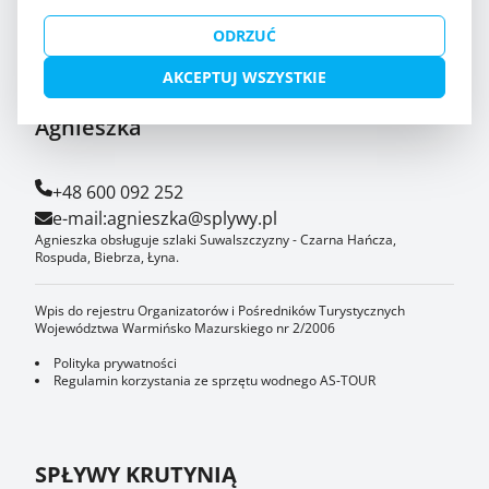
+48 608 319 014
e-mail:
iza@splywy.pl
ODRZUĆ
Iza obsługuje szlak Krutyni, szlak Pisy, spływy indywidualne, spływy
dla szkół i kolonii.
AKCEPTUJ WSZYSTKIE
Agnieszka
+48 600 092 252
e-mail:
agnieszka@splywy.pl
Agnieszka obsługuje szlaki Suwalszczyzny - Czarna Hańcza,
Rospuda, Biebrza, Łyna.
Wpis do rejestru Organizatorów i Pośredników Turystycznych
Województwa Warmińsko Mazurskiego nr 2/2006
Polityka prywatności
Regulamin korzystania ze sprzętu wodnego AS-TOUR
SPŁYWY KRUTYNIĄ