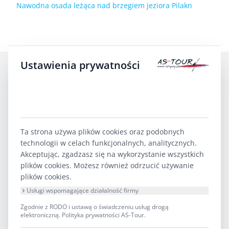
Nawodna osada leżąca nad brzegiem jeziora Pilakn
Ustawienia prywatności
Ta strona używa plików cookies oraz podobnych
technologii w celach funkcjonalnych, analitycznych.
Akceptując, zgadzasz się na wykorzystanie wszystkich
AS-TOUR Biuro Turystyki Kajakowej
plików cookies. Możesz również odrzucić używanie
Krutyń 4 11-710 Piecki
plików cookies.
Usługi wspomagające działalność firmy
Iza
Zgodnie z RODO i ustawą o świadczeniu usług drogą
elektroniczną.
Polityka prywatności AS-Tour
.