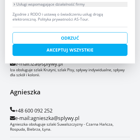
Usługi wspomagające działalność firmy
AS-TOUR Biuro Turystyki Kajakowej
Zgodnie z RODO i ustawą o świadczeniu usług drogą
Krutyń 4 11-710 Piecki
elektroniczną.
Polityka prywatności AS-Tour
.
Iza
ODRZUĆ
AKCEPTUJ WSZYSTKIE
+48 608 319 014
e-mail:
iza@splywy.pl
Iza obsługuje szlak Krutyni, szlak Pisy, spływy indywidualne, spływy
dla szkół i kolonii.
Agnieszka
+48 600 092 252
e-mail:
agnieszka@splywy.pl
Agnieszka obsługuje szlaki Suwalszczyzny - Czarna Hańcza,
Rospuda, Biebrza, Łyna.