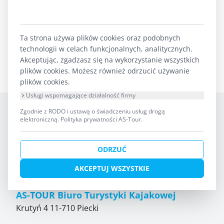
1
Forum
Szlak Krutynia
Noclegi na szlaku
Ta strona używa plików cookies oraz podobnych
stanica Wodan w Zgonie
technologii w celach funkcjonalnych, analitycznych.
Akceptując, zgadzasz się na wykorzystanie wszystkich
plików cookies. Możesz również odrzucić używanie
plików cookies.
Usługi wspomagające działalność firmy
Zgodnie z RODO i ustawą o świadczeniu usług drogą
elektroniczną.
Polityka prywatności AS-Tour
.
ODRZUĆ
AKCEPTUJ WSZYSTKIE
AS-TOUR Biuro Turystyki Kajakowej
Krutyń 4 11-710 Piecki