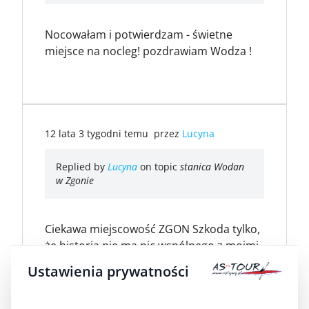
Nocowałam i potwierdzam - świetne
miejsce na nocleg! pozdrawiam Wodza !
12 lata 3 tygodni temu
przez
Lucyna
Replied by
Lucyna
on topic
stanica Wodan
w Zgonie
Ciekawa miejscowość ZGON Szkoda tylko,
że historia nie ma nic wspólnego z moimi
myślami
Ustawienia prywatności