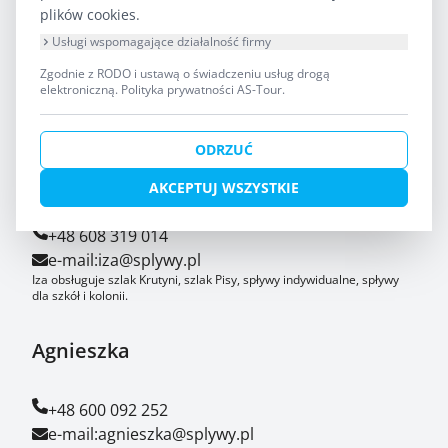
plików cookies.
Usługi wspomagające działalność firmy
Zgodnie z RODO i ustawą o świadczeniu usług drogą
AS-TOUR Biuro Turystyki Kajakowej
elektroniczną.
Polityka prywatności AS-Tour
.
Krutyń 4 11-710 Piecki
ODRZUĆ
Iza
AKCEPTUJ WSZYSTKIE
+48 608 319 014
e-mail:
iza@splywy.pl
Iza obsługuje szlak Krutyni, szlak Pisy, spływy indywidualne, spływy
dla szkół i kolonii.
Agnieszka
+48 600 092 252
e-mail:
agnieszka@splywy.pl