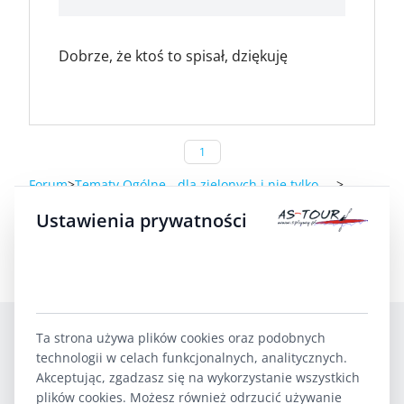
Dobrze, że ktoś to spisał, dziękuję
1
Forum
Tematy Ogólne - dla zielonych i nie tylko ....
I jaki sprzęt ?
Ustawienia prywatności
Jaki sprzęt zabrać ze sobą na spływ kajakowy?
Ta strona używa plików cookies oraz podobnych
technologii w celach funkcjonalnych, analitycznych.
Akceptując, zgadzasz się na wykorzystanie wszystkich
plików cookies. Możesz również odrzucić używanie