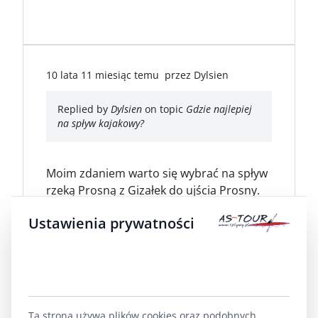
10 lata 11 miesiąc temu
przez
Dylsien
Replied by
Dylsien
on topic
Gdzie najlepiej
na spływ kajakowy?
Moim zdaniem warto się wybrać na spływ
rzeką Prosną z Gizałek do ujścia Prosny.
Dystans około 20 km.
Ustawienia prywatności
7 lata 9 miesiąc temu
przez
Kajutek
Ta strona używa plików cookies oraz podobnych