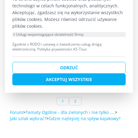
Replied by
Kajutek
on topic
Gdzie najlepiej
technologii w celach funkcjonalnych, analitycznych.
na spływ kajakowy?
Akceptując, zgadzasz się na wykorzystanie wszystkich
plików cookies. Możesz również odrzucić używanie
plików cookies.
Najlepiej wybrać się w gdzieś we własnej
Usługi wspomagające działalność firmy
okolicy, bo tak naprawdę każdy szlak
Zgodnie z RODO i ustawą o świadczeniu usług drogą
kajakowy ma coś w sobie i można miło
elektroniczną.
Polityka prywatności AS-Tour
.
spędzić czas. Ja najczęściej korzystam ze
szlaku na rzece Krutyni i jestem bardzo
ODRZUĆ
zadowolony.
AKCEPTUJ WSZYSTKIE
1
2
Forum
Tematy Ogólne - dla zielonych i nie tylko ....
Jaki szlak wybrać?
Gdzie najlepiej na spływ kajakowy?