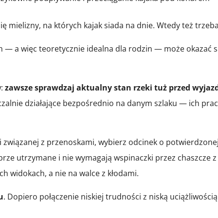
 mielizny, na których kajak siada na dnie. Wtedy też trzeba
/h — a więc teoretycznie idealna dla rodzin — może okazać s
w:
zawsze sprawdzaj aktualny stan rzeki tuż przed wyja
zalnie działające bezpośrednio na danym szlaku — ich prac
cji związanej z przenoskami, wybierz odcinek o potwierdzonej
dobrze utrzymane i nie wymagają wspinaczki przez chaszcze 
ch widokach, a nie na walce z kłodami.
u
. Dopiero połączenie niskiej trudności z niską uciążliwośc