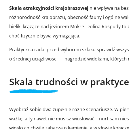
Skala atrakcyjności krajobrazowej
nie wpływa na bezp
różnorodność krajobrazu, obecność fauny i ogólne walory
bieliki krążące nad jeziorem Mokre. Dolina Rospudy to z
choć fizycznie bywa wymagająca.
Praktyczna rada: przed wyborem szlaku sprawdź wszystkie
o średniej uciążliwości — nagrodzić widokami, których n
Skala trudności w praktyc
Wyobraź sobie dwa zupełnie różne scenariusze. W pierw
ważkę, a ty nawet nie musisz wiosłować – nurt sam ni
wiosło co chwilę zahacza o kamienie, a w głowie kołacz