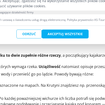
h. Akceptując, zgadzasz się na wykorzystanie wszystkich plików coo
ucić używanie plików cookies.
agające działalność firmy
i ustawą o świadczeniu usług drogą elektroniczną.
Polityka prywatności AS-Tour
 sprawdziłeś, że nurt jest spokojny, a trudność minimalna. 
y konar dębu blokujący całą szerokość koryta. Musisz wysiąś
ODRZUĆ
AKCEPTUJ WSZYSTKIE
órzyć to jeszcze cztery razy do końca etapu. Dzieciaki płac
aku to dwie zupełnie różne rzeczy
, a początkujący kajakarz
których wymaga rzeka.
Uciążliwość
natomiast opisuje przes
wody i przenieść go po lądzie. Powody bywają różne:
aznaczone na mapach. Na Krutyni znajdziesz np. przenoską pr
Po każdej poważniejszej wichurze ich liczba potrafi się pod
yzykowne podpływanie i przeciąganie kajaka pod konarem —