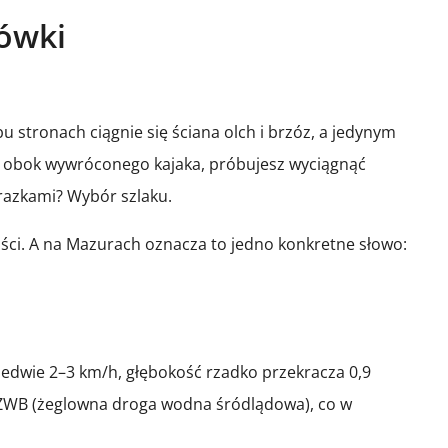
ówki
stronach ciągnie się ściana olch i brzóz, a jedynym
ie obok wywróconego kajaka, próbujesz wyciągnąć
razkami? Wybór szlaku.
lności. A na Mazurach oznacza to jedno konkretne słowo:
zaledwie 2–3 km/h, głębokość rzadko przekracza 0,9
ja ZWB (żeglowna droga wodna śródlądowa), co w