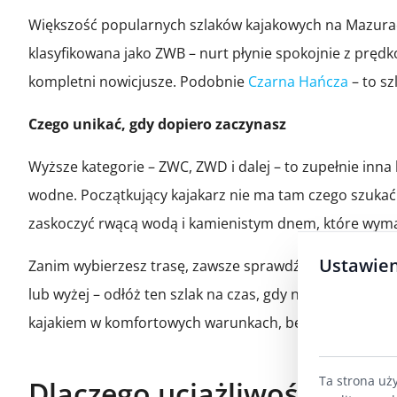
Większość popularnych szlaków kajakowych na Mazurach 
klasyfikowana jako ZWB – nurt płynie spokojnie z prędko
kompletni nowicjusze. Podobnie
Czarna Hańcza
– to sz
Czego unikać, gdy dopiero zaczynasz
Wyższe kategorie – ZWC, ZWD i dalej – to zupełnie inna
wodne. Początkujący kajakarz nie ma tam czego szukać.
zaskoczyć rwącą wodą i kamienistym dnem, które wyma
Ustawien
Zanim wybierzesz trasę, zawsze sprawdź jej klasyfikacj
lub wyżej – odłóż ten szlak na czas, gdy nabierzesz doś
kajakiem w komfortowych warunkach, bez presji i ryzyk
Ta strona uż
Dlaczego uciążliwość rzeki