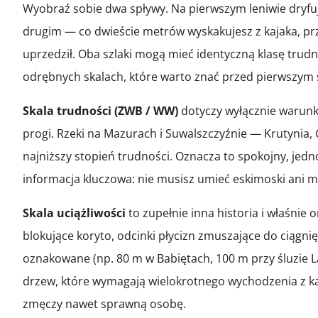
Wyobraź sobie dwa spływy. Na pierwszym leniwie dryfuj
drugim — co dwieście metrów wyskakujesz z kajaka, prze
uprzedził. Oba szlaki mogą mieć identyczną klasę trudn
odrębnych skalach, które warto znać przed pierwszym
Skala trudności (ZWB / WW)
dotyczy wyłącznie warunkó
progi. Rzeki na Mazurach i Suwalszczyźnie — Krutynia,
najniższy stopień trudności. Oznacza to spokojny, jedn
informacja kluczowa: nie musisz umieć eskimoski ani m
Skala uciążliwości
to zupełnie inna historia i właśnie
blokujące koryto, odcinki płycizn zmuszające do ciągnię
oznakowane (np. 80 m w Babiętach, 100 m przy śluzie La
drzew, które wymagają wielokrotnego wychodzenia z kaj
zmęczy nawet sprawną osobę.