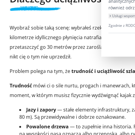
analitycznyc
również odrz
Usługi wspom
Zgodnie z RODO 
Wyobraź sobie taką scenę: wybrałeś rzekę o klasie ZWB,
kilometrze idyllicznego płynięcia natrafiasz na potężn
przetaszczyć go 30 metrów przez zarośla — a potem powt
nikt cię o tym nie uprzedził.
Problem polega na tym, że
trudność i uciążliwość szl
Trudność
mówi ci o sile nurtu, progach i manewrach, 
moment, w którym musisz fizycznie wydźwignąć kajak z 
Jazy i zapory
— stałe elementy infrastruktury, z
80 m). Są przewidywalne i dobrze oznakowane.
Powalone drzewa
— to zupełnie inna historia. 
na wysokości pasa oznacza albo przenoską, albo r