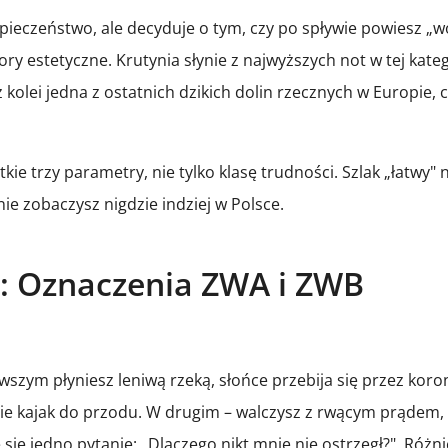
ieczeństwo, ale decyduje o tym, czy po spływie powiesz „wow
 estetyczne. Krutynia słynie z najwyższych not w tej kategori
 kolei jedna z ostatnich dzikich dolin rzecznych w Europie, 
 trzy parametry, nie tylko klasę trudności. Szlak „łatwy" n
ie zobaczysz nigdzie indziej w Polsce.
e: Oznaczenia ZWA i ZWB
szym płyniesz leniwą rzeką, słońce przebija się przez kor
esie kajak do przodu. W drugim – walczysz z rwącym prądem
e się jedno pytanie: „Dlaczego nikt mnie nie ostrzegł?". Ró