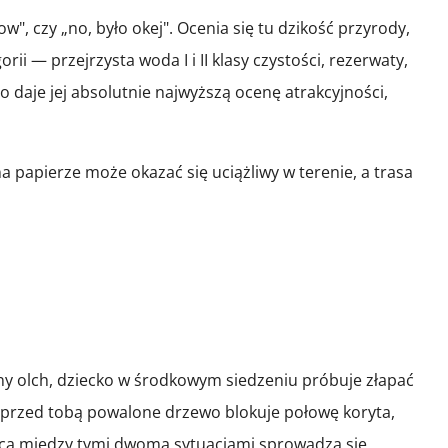
", czy „no, było okej". Ocenia się tu dzikość przyrody,
i — przejrzysta woda I i II klasy czystości, rezerwaty,
co daje jej absolutnie najwyższą ocenę atrakcyjności,
a papierze może okazać się uciążliwy w terenie, a trasa
ony olch, dziecko w środkowym siedzeniu próbuje złapać
, przed tobą powalone drzewo blokuje połowę koryta,
żnica między tymi dwoma sytuacjami sprowadza się