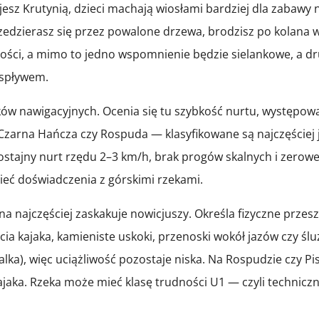
esz Krutynią, dzieci machają wiosłami bardziej dla zabawy 
dzierasz się przez powalone drzewa, brodzisz po kolana w m
ości, a mimo to jedno wspomnienie będzie sielankowe, a drug
 spływem.
w nawigacyjnych. Ocenia się tu szybkość nurtu, występowani
 Czarna Hańcza czy Rospuda — klasyfikowane są najczęściej
ostajny nurt rzędu 2–3 km/h, brak progów skalnych i zerowe
ieć doświadczenia z górskimi rzekami.
 ona najczęściej zaskakuje nowicjuszy. Określa fizyczne prz
cia kajaka, kamieniste uskoki, przenoski wokół jazów czy śl
lka), więc uciążliwość pozostaje niska. Na Rospudzie czy Pi
aka. Rzeka może mieć klasę trudności U1 — czyli techniczn