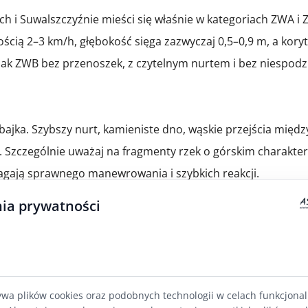
i Suwalszczyźnie mieści się właśnie w kategoriach ZWA i ZW
ścią 2–3 km/h, głębokość sięga zazwyczaj 0,5–0,9 m, a koryt
lak ZWB bez przenoszek, z czytelnym nurtem i bez niespodz
 bajka. Szybszy nurt, kamieniste dno, wąskie przejścia międ
 Szczególnie uważaj na fragmenty rzek o górskim charakterz
gają sprawnego manewrowania i szybkich reakcji.
ia prywatności
ę. Jeśli widzisz oznaczenie ZWA lub ZWB – możesz spokojnie 
wiadczenia. Na początek znacznie lepiej sprawdzi się
spływ 
a.
ywa plików cookies oraz podobnych technologii w celach funkcjona
 niszczy plany nowicjuszom?