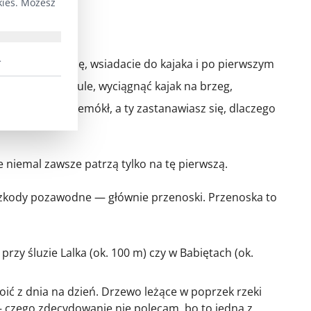
kies. Możesz
.
Pakujesz rodzinę, wsiadacie do kajaka i po pierwszym
ć po kolana w mule, wyciągnąć kajak na brzeg,
zą, plecak przemókł, a ty zastanawiasz się, dlaczego
e niemal zawsze patrzą tylko na tę pierwszą.
zkody pozawodne — głównie przenoski. Przenoska to
zy śluzie Lalka (ok. 100 m) czy w Babiętach (ok.
woić z dnia na dzień. Drzewo leżące w poprzek rzeki
 czego zdecydowanie nie polecam, bo to jedna z