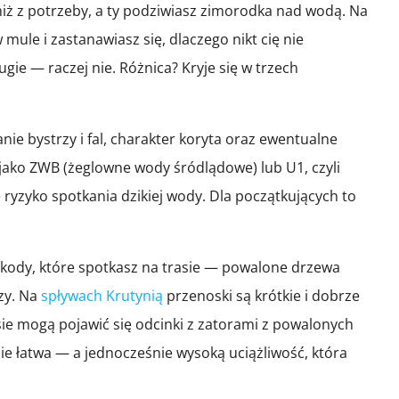
niż z potrzeby, a ty podziwiasz zimorodka nad wodą. Na
ule i zastanawiasz się, dlaczego nikt cię nie
ie — raczej nie. Różnica? Kryje się w trzech
e bystrzy i fal, charakter koryta oraz ewentualne
 jako ZWB (żeglowne wody śródlądowe) lub U1, czyli
 ryzyko spotkania dzikiej wody. Dla początkujących to
eszkody, które spotkasz na trasie — powalone drzewa
uzy. Na
spływach Krutynią
przenoski są krótkie i dobrze
sie mogą pojawić się odcinki z zatorami z powalonych
ie łatwa — a jednocześnie wysoką uciążliwość, która