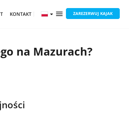
ZAREZERWUJ KAJAK
ĘT
KONTAKT
ego na Mazurach?
jności