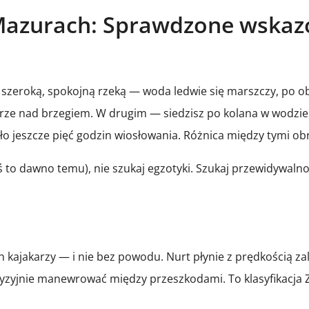
 Mazurach: Sprawdzone wskaz
zeroką, spokojną rzeką — woda ledwie się marszczy, po obu 
barze nad brzegiem. W drugim — siedzisz po kolana w wodz
o jeszcze pięć godzin wiosłowania. Różnica między tymi ob
iłeś to dawno temu), nie szukaj egzotyki. Szukaj przewidywa
ich kajakarzy — i nie bez powodu. Nurt płynie z prędkością 
precyzyjnie manewrować między przeszkodami. To klasyfikac