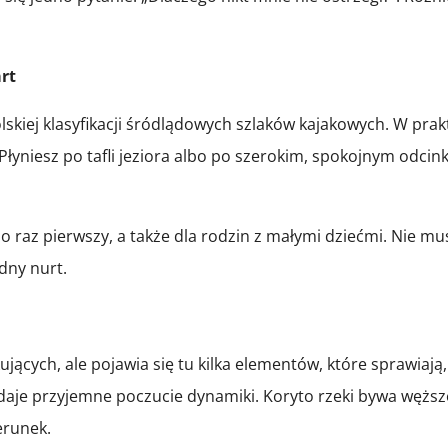
rt
skiej klasyfikacji śródlądowych szlaków kajakowych. W prakt
Płyniesz po tafli jeziora albo po szerokim, spokojnym odci
 po raz pierwszy, a także dla rodzin z małymi dziećmi. Nie 
dny nurt.
ących, ale pojawia się tu kilka elementów, które sprawiają,
 daje przyjemne poczucie dynamiki. Koryto rzeki bywa wężs
erunek.