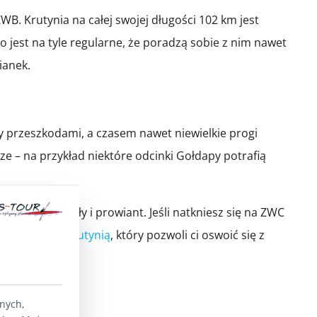
B. Krutynia na całej swojej długości 102 km jest
o jest na tyle regularne, że poradzą sobie z nim nawet
ianek.
zy przeszkodami, a czasem nawet niewielkie progi
e – na przykład niektóre odcinki Gołdapy potrafią
pakować sandały i prowiant. Jeśli natkniesz się na ZWC
jednodniowy Krutynią
, który pozwoli ci oswoić się z
lnych,