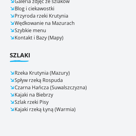
Galeria zdjęć ze szlaków
Blog i ciekawostki
Przyroda rzeki Krutynia
Wędkowanie na Mazurach
Szybkie menu
Kontakt i Bazy (Mapy)
SZLAKI
Rzeka Krutynia (Mazury)
Spływ rzeką Rospuda
Czarna Hańcza (Suwalszczyzna)
Kajaki na Biebrzy
Szlak rzeki Pisy
Kajaki rzeką Łyną (Warmia)