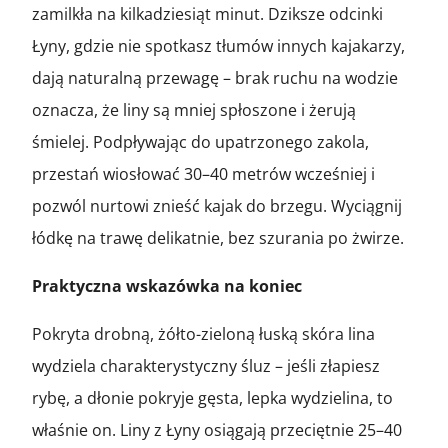
zamilkła na kilkadziesiąt minut. Dziksze odcinki
Łyny, gdzie nie spotkasz tłumów innych kajakarzy,
dają naturalną przewagę – brak ruchu na wodzie
oznacza, że liny są mniej spłoszone i żerują
śmielej. Podpływając do upatrzonego zakola,
przestań wiosłować 30–40 metrów wcześniej i
pozwól nurtowi znieść kajak do brzegu. Wyciągnij
łódkę na trawę delikatnie, bez szurania po żwirze.
Praktyczna wskazówka na koniec
Pokryta drobną, żółto-zieloną łuską skóra lina
wydziela charakterystyczny śluz – jeśli złapiesz
rybę, a dłonie pokryje gęsta, lepka wydzielina, to
właśnie on. Liny z Łyny osiągają przeciętnie 25–40