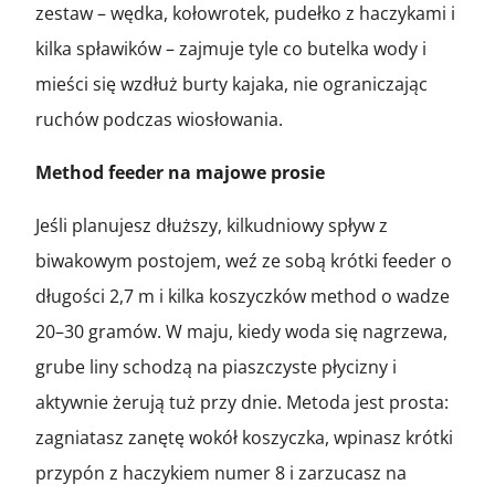
zestaw – wędka, kołowrotek, pudełko z haczykami i
kilka spławików – zajmuje tyle co butelka wody i
mieści się wzdłuż burty kajaka, nie ograniczając
ruchów podczas wiosłowania.
Method feeder na majowe prosie
Jeśli planujesz dłuższy, kilkudniowy spływ z
biwakowym postojem, weź ze sobą krótki feeder o
długości 2,7 m i kilka koszyczków method o wadze
20–30 gramów. W maju, kiedy woda się nagrzewa,
grube liny schodzą na piaszczyste płycizny i
aktywnie żerują tuż przy dnie. Metoda jest prosta:
zagniatasz zanętę wokół koszyczka, wpinasz krótki
przypón z haczykiem numer 8 i zarzucasz na