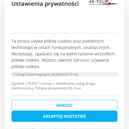
szczególnie latem. Otwierasz, nakładasz
Ustawienia prywatności
dwa ziarna na haczyk i gotowe.
Pellet 8 mm z gumką
– kupujesz
gotowe pellety z opaską, mocujesz na
haczyk w dziesięć sekund bez wiązania
włosa. Przechowujesz w woreczku
Ta strona używa plików cookies oraz podobnych
strunowym.
technologii w celach funkcjonalnych, analitycznych.
Ciasto proteinowe (pasta)
– tubka
Akceptując, zgadzasz się na wykorzystanie wszystkich
plików cookies. Możesz również odrzucić używanie
wielkości kremu do rąk. Odrywasz
plików cookies.
kawałek, obtaczasz haczyk i zarzucasz. Nie
gnije, nie cuchnie w luku.
Usługi wspomagające działalność firmy
Zgodnie z RODO i ustawą o świadczeniu usług drogą
Unikaj za to robaków w styropianowym pudełku –
elektroniczną.
Polityka prywatności AS-Tour
.
w nagrzanym kajaku żyją krótko, a zapach po
ODRZUĆ
rozlaniu poczujesz do końca spływu.
AKCEPTUJ WSZYSTKIE
Praktyczna rada na koniec przygotowań:
cały