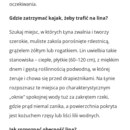
oczekiwania.
Gdzie zatrzymać kajak, żeby trafić na lina?
Szukaj miejsc, w których Łyna zwalnia i tworzy
szerokie, muliste zakola porośnięte rdestnicą,
grążelem żółtym lub rogatkiem. Lin uwielbia takie
stanowiska – ciepłe, płytkie (60–120 cm), z miękkim
dnem i gęstą roślinnością podwodną, w której
żeruje i chowa się przed drapieżnikami. Na Łynie
rozpoznasz te miejsca po charakterystycznym
„oknie" spokojnej wody tuż za zakrętem rzeki,
gdzie prąd niemal zanika, a powierzchnia pokryta
jest kożuchem rzęsy lub liści lilii wodnych.
Jak rozpoznać obecność lina?