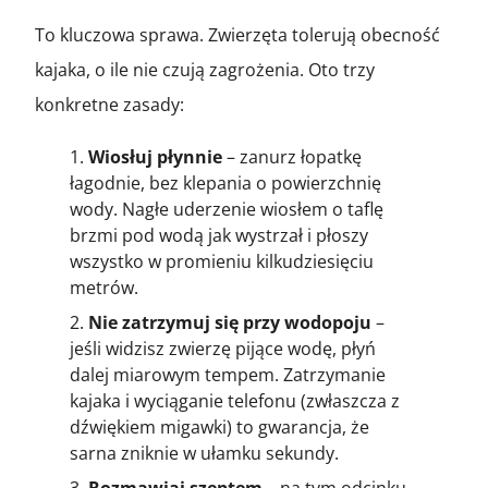
To kluczowa sprawa. Zwierzęta tolerują obecność
kajaka, o ile nie czują zagrożenia. Oto trzy
konkretne zasady:
Wiosłuj płynnie
– zanurz łopatkę
łagodnie, bez klepania o powierzchnię
wody. Nagłe uderzenie wiosłem o taflę
brzmi pod wodą jak wystrzał i płoszy
wszystko w promieniu kilkudziesięciu
metrów.
Nie zatrzymuj się przy wodopoju
–
jeśli widzisz zwierzę pijące wodę, płyń
dalej miarowym tempem. Zatrzymanie
kajaka i wyciąganie telefonu (zwłaszcza z
dźwiękiem migawki) to gwarancja, że
sarna zniknie w ułamku sekundy.
Rozmawiaj szeptem
– na tym odcinku