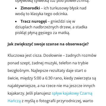
opływową sylwetką tuż pod powierzchnią.
Zimorodki
– ich turkusowy błysk nad
wodą to klasyka tego odcinka.
Tracz nurogęś
– gnieździ się w
dziuplach nadbrzeżnych drzew, a stadka
piskląt płyną gęsiego za matką.
Jak zwiększyć swoje szanse na obserwacje?
Kluczowa jest cisza. Dosłownie – żadnych rozmów
ponad szept, żadnej muzyki, telefon na trybie
bezgłośnym. Najlepsze rezultaty daje start o
świcie, między 5:00 a 6:30 rano, kiedy zwierzęta są
najaktywniejsze, a na rzece nie ma jeszcze innych
kajakarzy. Jeśli planujesz
spływ kajakowy Czarną
Hańczą
z myślą o fotografii przyrodniczej, warto