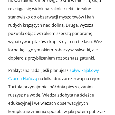
niższa (około 8 metrów), ale stoi w miejscu, skąd
rozciąga się widok na zakole rzeki – idealne
stanowisko do obserwacji myszołowów i kań
rudych krążących nad doliną. Druga, wyższa,
pozwala objąć wzrokiem szerszą panoramę i
wypatrywać ptaków drapieżnych na tle lasu. Weź
lornetkę – gołym okiem zobaczysz sylwetki, ale
dopiero z przybliżeniem rozpoznasz gatunki.
Praktyczna rada: jeśli planujesz
spływ kajakowy
Czarną Hańczą
na kilka dni, zarezerwuj na rejon
Turtula przynajmniej pół dnia pieszo, zanim
ruszysz na wodę. Wiedza zdobyta na ścieżce
edukacyjnej i we wieżach obserwacyjnych
kompletnie zmienia sposób, w jaki potem patrzysz