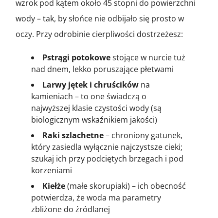
wzrok pod kątem około 45 stopni do powierzchni
wody – tak, by słońce nie odbijało się prosto w
oczy. Przy odrobinie cierpliwości dostrzeżesz:
Pstrągi potokowe
stojące w nurcie tuż
nad dnem, lekko poruszające płetwami
Larwy jętek i chruścików
na
kamieniach – to one świadczą o
najwyższej klasie czystości wody (są
biologicznym wskaźnikiem jakości)
Raki szlachetne
– chroniony gatunek,
który zasiedla wyłącznie najczystsze cieki;
szukaj ich przy podciętych brzegach i pod
korzeniami
Kiełże
(małe skorupiaki) – ich obecność
potwierdza, że woda ma parametry
zbliżone do źródlanej