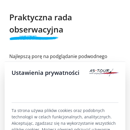
Praktyczna rada
obserwacyjna
Najlepszą porę na podglądanie podwodnego
świata masz rano, między 7:00 a 10:00, gdy słońce
Ustawienia prywatności
jest jeszcze nisko i oświetla dno pod ostrym kątem.
Wiosło trzymaj nieruchomo – każde uderzenie
mąci wodę i płoszy ryby. Jeśli na moment
zatrzymasz kajak w płytkim, kamienistym zakolu i
Ta strona używa plików cookies oraz podobnych
po prostu poczekasz 2–3 minuty bez ruchu, życie
technologii w celach funkcjonalnych, analitycznych.
wokół Ciebie „odmrozi się" – pstrągi wrócą na
Akceptując, zgadzasz się na wykorzystanie wszystkich
plików cookies. Możesz również odrzucić używanie