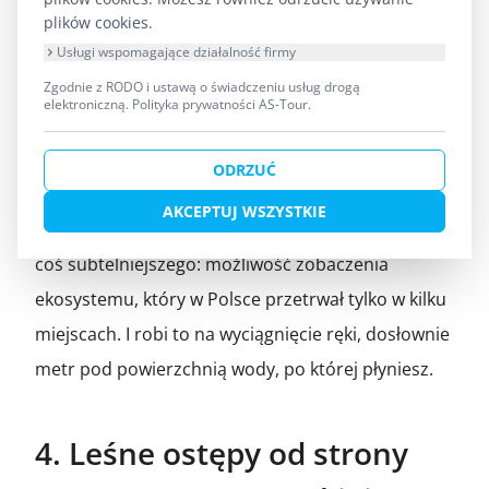
swoje stanowiska, a na kamieniach zauważysz ruch
plików cookies.
larw owadów.
Usługi wspomagające działalność firmy
Zgodnie z RODO i ustawą o świadczeniu usług drogą
To jeden z tych momentów na
spływie kajakowym
elektroniczną.
Polityka prywatności AS-Tour
.
Czarną Hańczą
, gdy warto odłożyć wiosło, wyłączyć
telefon i po prostu patrzeć. Górny bieg Hańczy nie
ODRZUĆ
oferuje dramatycznych widoków ani
AKCEPTUJ WSZYSTKIE
spektakularnych zwierząt wielkości łosia – oferuje
coś subtelniejszego: możliwość zobaczenia
ekosystemu, który w Polsce przetrwał tylko w kilku
miejscach. I robi to na wyciągnięcie ręki, dosłownie
metr pod powierzchnią wody, po której płyniesz.
4. Leśne ostępy od strony