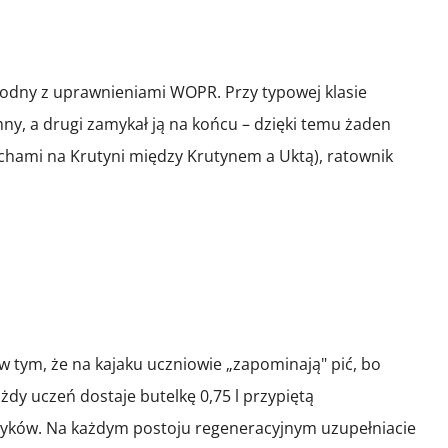
odny z uprawnieniami WOPR. Przy typowej klasie
mny, a drugi zamykał ją na końcu – dzięki temu żaden
olchami na Krutyni między Krutynem a Uktą), ratownik
w tym, że na kajaku uczniowie „zapominają" pić, bo
żdy uczeń dostaje butelkę 0,75 l przypiętą
a łyków. Na każdym postoju regeneracyjnym uzupełniacie