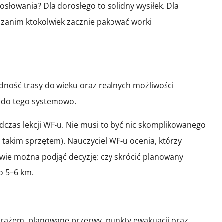
słowania? Dla dorosłego to solidny wysiłek. Dla
o zanim ktokolwiek zacznie pakować worki
dność trasy do wieku oraz realnych możliwości
ć do tego systemowo.
zas lekcji WF-u. Nie musi to być nic skomplikowanego
takim sprzętem). Nauczyciel WF-u ocenia, którzy
awie można podjąć decyzję: czy skrócić planowany
o 5–6 km.
etrażem, planowane przerwy, punkty ewakuacji oraz