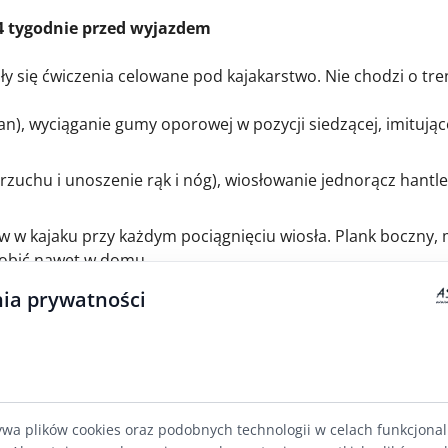
4 tygodnie przed wyjazdem
y się ćwiczenia celowane pod kajakarstwo. Nie chodzi o tre
an), wyciąganie gumy oporowej w pozycji siedzącej, imitują
rzuchu i unoszenie rąk i nóg), wiosłowanie jednorącz hantle
łów w kajaku przy każdym pociągnięciu wiosła. Plank boczny, 
 robić nawet w domu.
ia prywatności
 km
łowania uczniowi brakuje tchu. Na 3–4 tygodnie przed spływ
jlepiej?
ywa plików cookies oraz podobnych technologii w celach funkcjona
 2 minuty szybkiego marszu. Idealne dla osób, które nie bie