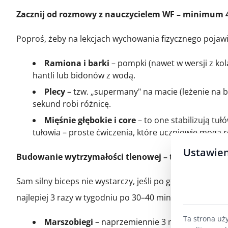
Zacznij od rozmowy z nauczycielem WF – minimum 
Poproś, żeby na lekcjach wychowania fizycznego pojawił
Ramiona i barki
– pompki (nawet w wersji z kol
hantli lub bidonów z wodą.
Plecy
– tzw. „supermany" na macie (leżenie na b
sekund robi różnicę.
Mięśnie głębokie i core
– to one stabilizują tu
tułowia – proste ćwiczenia, które uczniowie mogą
Ustawien
Budowanie wytrzymałości tlenowej – to klucz do 15
Sam silny biceps nie wystarczy, jeśli po godzinie wios
najlepiej 3 razy w tygodniu po 30–40 minut. Co działa na
Ta strona uż
Marszobiegi
– naprzemiennie 3 minuty truchtu i