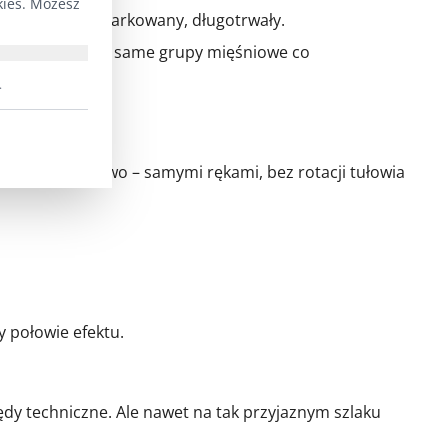
kies. Możesz
ednostajny, umiarkowany, długotrwały.
je dokładnie te same grupy mięśniowe co
.
je nieprawidłowo – samymi rękami, bez rotacji tułowia
y połowie efektu.
ędy techniczne. Ale nawet na tak przyjaznym szlaku