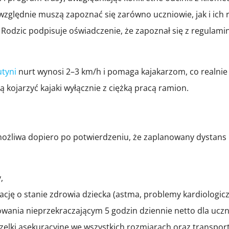
ględnie muszą zapoznać się zarówno uczniowie, jak i ich 
odzic podpisuje oświadczenie, że zapoznał się z regulamin
utyni
nurt wynosi 2–3 km/h i pomaga kajakarzom, co realnie
 kojarzyć kajaki wyłącznie z ciężką pracą ramion.
t możliwa dopiero po potwierdzeniu, że zaplanowany dystans 
,
ję o stanie zdrowia dziecka (astma, problemy kardiologicz
nia nieprzekraczającym 5 godzin dziennie netto dla uczni
elki asekuracyjne we wszystkich rozmiarach oraz transport