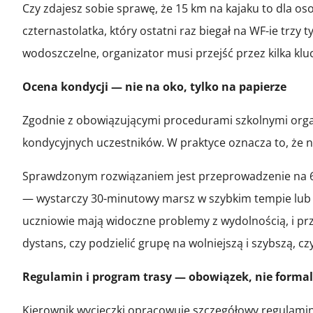
Czy zdajesz sobie sprawę, że 15 km na kajaku to dla o
czternastolatka, który ostatni raz biegał na WF-ie trz
wodoszczelne, organizator musi przejść przez kilka kl
Ocena kondycji — nie na oko, tylko na papierze
Zgodnie z obowiązującymi procedurami szkolnymi organ
kondycyjnych uczestników. W praktyce oznacza to, że n
Sprawdzonym rozwiązaniem jest przeprowadzenie na 6–
— wystarczy 30-minutowy marsz w szybkim tempie lub 20
uczniowie mają widoczne problemy z wydolnością, i prz
dystans, czy podzielić grupę na wolniejszą i szybszą,
Regulamin i program trasy — obowiązek, nie forma
Kierownik wycieczki opracowuje szczegółowy regulamin