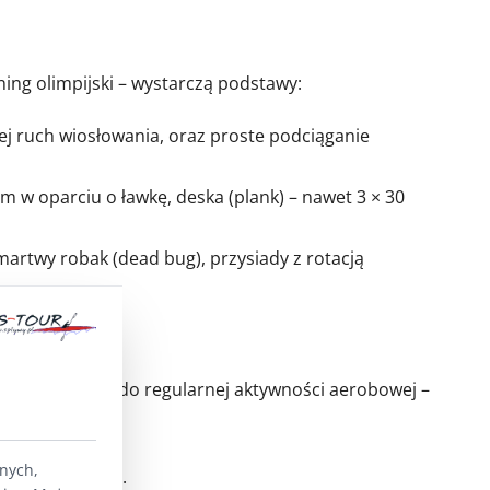
ning olimpijski – wystarczą podstawy:
cej ruch wiosłowania, oraz proste podciąganie
m w oparciu o ławkę, deska (plank) – nawet 3 × 30
martwy robak (dead bug), przysiady z rotacją
em zachęć klasę do regularnej aktywności aerobowej –
lnych,
gają regularnie.