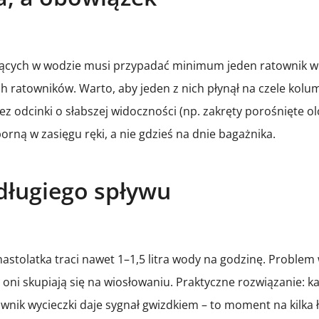
jących w wodzie musi przypadać minimum jeden ratownik w
h ratowników. Warto, aby jeden z nich płynął na czele kolu
rzez odcinki o słabszej widoczności (np. zakręty porośnięte 
ną w zasięgu ręki, a nie gdzieś na dnie bagażnika.
długiego spływu
stolatka traci nawet 1–1,5 litra wody na godzinę. Problem 
 oni skupiają się na wiosłowaniu. Praktyczne rozwiązanie: ka
rownik wycieczki daje sygnał gwizdkiem – to moment na kilk