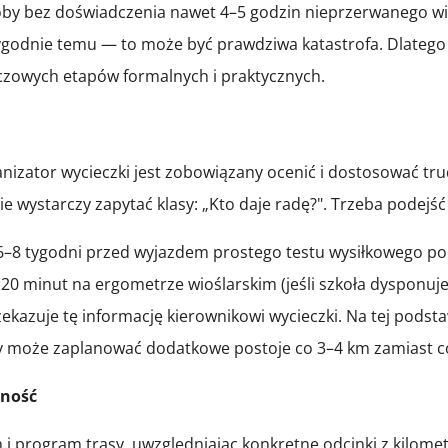
soby bez doświadczenia nawet 4–5 godzin nieprzerwanego wio
y tygodnie temu — to może być prawdziwa katastrofa. Dlateg
uczowych etapów formalnych i praktycznych.
izator wycieczki jest zobowiązany ocenić i dostosować tru
ie wystarczy zapytać klasy: „Kto daje radę?". Trzeba podejś
8 tygodni przed wyjazdem prostego testu wysiłkowego podc
 minut na ergometrze wioślarskim (jeśli szkoła dysponuje 
ekazuje tę informację kierownikowi wycieczki. Na tej podst
 czy może zaplanować dodatkowe postoje co 3–4 km zamiast c
lność
 i program trasy, uwzględniając konkretne odcinki z kilom