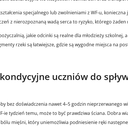
kształcenia specjalnego lub zwolnieniami z WF-u, konieczna 
czeń z nierozpoznaną wadą serca to ryzyko, którego żaden
pożyczalnią, jakie odcinki są realne dla młodzieży szkolne
nty rzeki są łatwiejsze, gdzie są wygodne miejsca na postój
 kondycyjne uczniów do spły
soby bez doświadczenia nawet 4–5 godzin nieprzerwanego wio
WF-ie tydzień temu, może to być prawdziwa ściana. Dobra wia
i bólu mięśni, który uniemożliwia podniesienie ręki następne