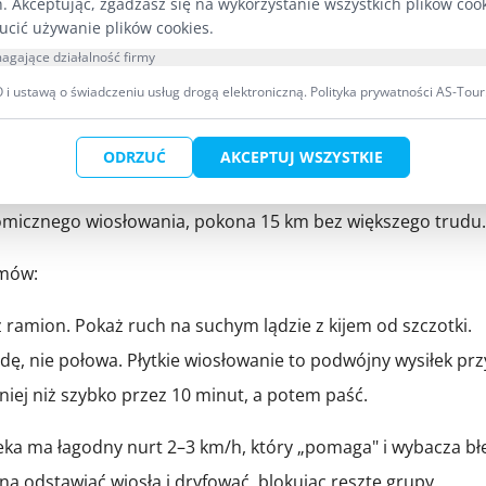
h. Akceptując, zgadzasz się na wykorzystanie wszystkich plików coo
 płaskim terenie świetnie odwzorowuje wysiłek na kajaku: j
ucić używanie plików cookies.
nawet 20 minut swobodnego pływania raz w tygodniu angażu
agające działalność firmy
i ustawą o świadczeniu usług drogą elektroniczną.
Polityka prywatności AS-Tour
ek dotknie wody
ODRZUĆ
AKCEPTUJ WSZYSTKIE
tóry ma ogromne znaczenie praktyczne. Uczeń, który wiosłu
nomicznego wiosłowania, pokona 15 km bez większego trudu.
omów:
z ramion. Pokaż ruch na suchym lądzie z kijem od szczotki.
dę, nie połowa. Płytkie wiosłowanie to podwójny wysiłek prz
niej niż szybko przez 10 minut, a potem paść.
zeka ma łagodny nurt 2–3 km/h, który „pomaga" i wybacza bł
ą odstawiać wiosła i dryfować, blokując resztę grupy.