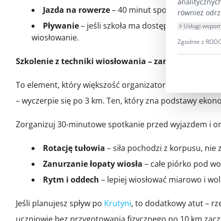
analitycznyc
Jazda na rowerze
– 40 minut spokojnej jazdy po
również odrz
Pływanie
– jeśli szkoła ma dostęp do basenu, 
Usługi wspom
wiosłowanie.
Zgodnie z RODO 
Szkolenie z techniki wiosłowania – zanim ktokolwi
To element, który większość organizatorów pomija, a k
– wyczerpie się po 3 km. Ten, który zna podstawy eko
Zorganizuj 30-minutowe spotkanie przed wyjazdem i 
Rotację tułowia
– siła pochodzi z korpusu, nie 
Zanurzanie łopaty wiosła
– całe piórko pod wo
Rytm i oddech
– lepiej wiosłować miarowo i wol
Jeśli planujesz spływ po
Krutyni
, to dodatkowy atut – r
uczniowie bez przygotowania fizycznego po 10 km zaczn