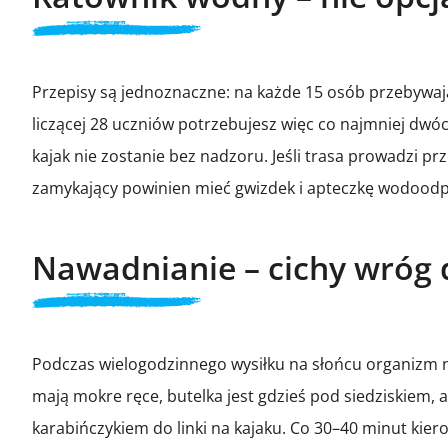
Przepisy są jednoznaczne: na każde 15 osób przebywa
liczącej 28 uczniów potrzebujesz więc co najmniej dwóc
kajak nie zostanie bez nadzoru. Jeśli trasa prowadzi p
zamykający powinien mieć gwizdek i apteczkę wodoodpor
Nawadnianie – cichy wróg 
Podczas wielogodzinnego wysiłku na słońcu organizm na
mają mokre ręce, butelka jest gdzieś pod siedziskiem, a
karabińczykiem do linki na kajaku. Co 30–40 minut kie