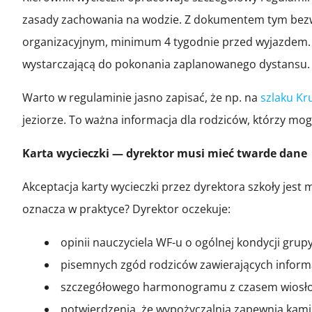
zasady zachowania na wodzie. Z dokumentem tym bezwz
organizacyjnym, minimum 4 tygodnie przed wyjazdem. R
wystarczającą do pokonania zaplanowanego dystansu.
Warto w regulaminie jasno zapisać, że np. na
szlaku Kr
jeziorze. To ważna informacja dla rodziców, którzy mogą
Karta wycieczki — dyrektor musi mieć twarde dane
Akceptacja karty wycieczki przez dyrektora szkoły jes
oznacza w praktyce? Dyrektor oczekuje:
opinii nauczyciela WF-u o ogólnej kondycji grupy
pisemnych zgód rodziców zawierających informac
szczegółowego harmonogramu z czasem wiosłowa
potwierdzenia, że wypożyczalnia zapewnia kamiz