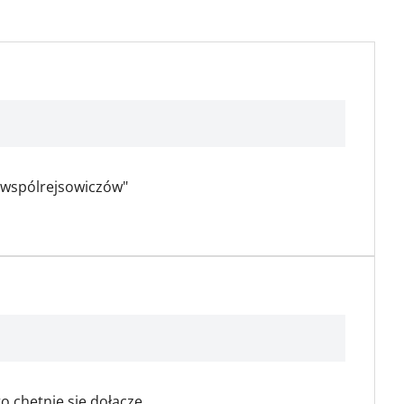
"wspólrejsowiczów"
o chętnie się dołączę.