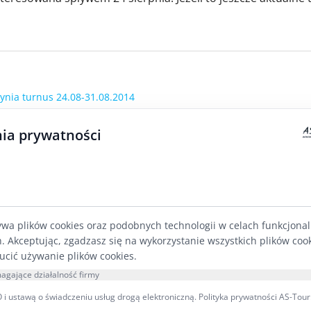
ynia turnus 24.08-31.08.2014
ia prywatności
SPŁYWY KRUTYNIĄ
ZAPISY NA SP
ywa plików cookies oraz podobnych technologii w celach funkcjona
h. Akceptując, zgadzasz się na wykorzystanie wszystkich plików coo
Wszystkie spływy Krutynią
Rezerwacja onlin
ucić używanie plików cookies.
Spływy jednodniowe Krutynią
agające działalność firmy
Spływy Krutynią dla szkół, kolonii i
CENTRUM POM
i ustawą o świadczeniu usług drogą elektroniczną.
Polityka prywatności AS-Tour
grup