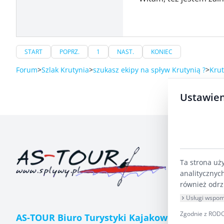
START
POPRZ.
1
NAST.
KONIEC
Forum
Szlak Krutynia
szukasz ekipy na spływ Krutynią ?
Krut
Ustawien
Ta strona uż
analitycznyc
również odrz
Usługi wspom
Zgodnie z RODO 
AS-TOUR Biuro Turystyki Kajakowej