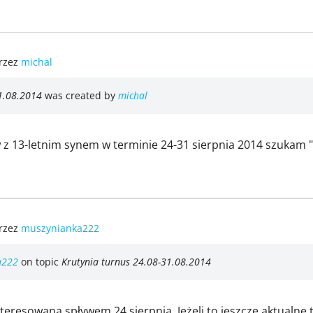
rzez
michal
1.08.2014
was created by
michal
 z 13-letnim synem w terminie 24-31 sierpnia 2014 szukam 
rzez
muszynianka222
a222
on topic
Krutynia turnus 24.08-31.08.2014
teresowana spływem 24 sierpnia. Jeżeli to jeszcze aktualne t