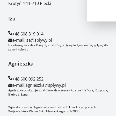
Krutyń 4 11-710 Piecki
Iza
+48 608 319 014
e-mail:
iza@splywy.pl
Iza obsługuje szlak Krutyni, szlak Pisy, spływy indywidualne, spływy dla
szkół i kolonii.
Agnieszka
+48 600 092 252
e-mail:
agnieszka@splywy.pl
Agnieszka obsługuje szlaki Suwalszczyzny - Czarna Hańcza, Rospuda,
Biebrza, Łyna.
Wpis do rejestru Organizatorów i Pośredników Turystycznych
Województwa Warmińsko Mazurskiego nr 2/2006