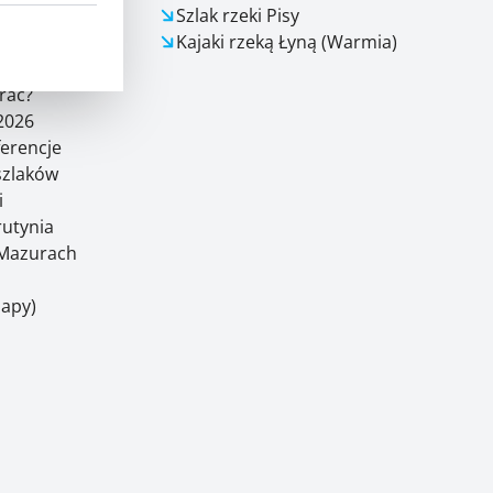
Szlak rzeki Pisy
Kajaki rzeką Łyną (Warmia)
odpowiedzi
rać?
2026
ferencje
 szlaków
i
rutynia
Mazurach
Mapy)