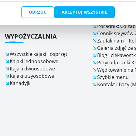
WIEDZY
Imprezy integracyjne Mazury
Kajaki Ukta - spływy dolną
ODRZUĆ
AKCEPTUJ WSZYSTKIE
Krutynią
FAQ – Pytania i 
Poradnik: Co zab
Cennik spływów 
WYPOŻYCZALNIA
Zaufali nam – Re
Galeria zdjęć ze
Wszystkie kajaki i osprzęt
Blog i ciekawostk
Kajaki jednoosobowe
Przyroda rzeki K
Kajaki dwuosobowe
Wędkowanie na 
Kajaki trzyosobowe
Szybkie menu
Kanadyjki
Kontakt i Bazy (