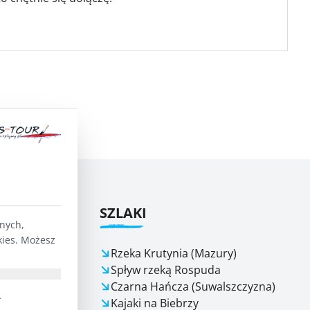
ŁYWY
SZLAKI
lnych,
kies. Możesz
e 24/7
Rzeka Krutynia (Mazury)
Spływ rzeką Rospuda
Czarna Hańcza (Suwalszczyzna)
OCY I
.
Kajaki na Biebrzy