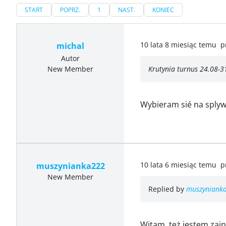
START
POPRZ.
1
NAST.
KONIEC
10 lata 8 miesiąc temu
p
michal
Autor
New Member
Krutynia turnus 24.08-3
Wybieram sié na splyw
10 lata 6 miesiąc temu
p
muszynianka222
New Member
Replied by
muszyniank
Witam, też jestem zain