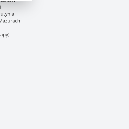
i
rutynia
Mazurach
Mapy)