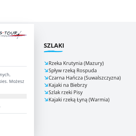
ŁYWY
SZLAKI
e 24/7
Rzeka Krutynia (Mazury)
Spływ rzeką Rospuda
lnych,
Czarna Hańcza (Suwalszczyzna)
OCY I
kies. Możesz
Kajaki na Biebrzy
Szlak rzeki Pisy
Kajaki rzeką Łyną (Warmia)
.
odpowiedzi
rać?
2026
ferencje
 szlaków