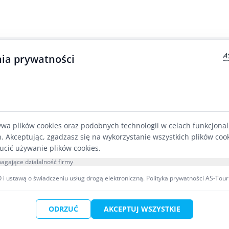
ia prywatności
SPŁYWY KRUTYNIĄ
ZAPISY NA SP
Wszystkie spływy Krutynią
Rezerwacja onlin
Spływy jednodniowe Krutynią
ywa plików cookies oraz podobnych technologii w celach funkcjona
Spływy Krutynią dla szkół, kolonii i
CENTRUM POM
h. Akceptując, zgadzasz się na wykorzystanie wszystkich plików coo
grup
WIEDZY
ucić używanie plików cookies.
Imprezy integracyjne Mazury
agające działalność firmy
Kajaki Ukta - spływy dolną
i ustawą o świadczeniu usług drogą elektroniczną.
Polityka prywatności AS-Tour
Krutynią
FAQ – Pytania i 
Poradnik: Co zab
Cennik spływów 
WYPOŻYCZALNIA
ODRZUĆ
AKCEPTUJ WSZYSTKIE
Zaufali nam – Re
Galeria zdjęć ze