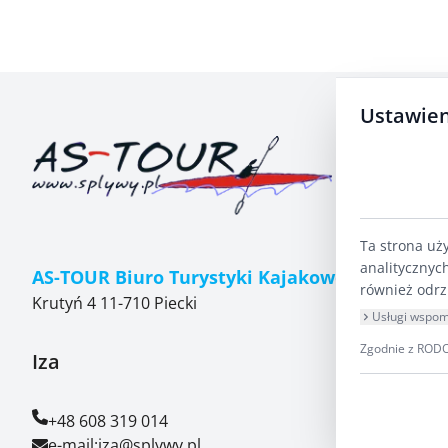
Ustawien
Ta strona uż
analitycznyc
AS-TOUR Biuro Turystyki Kajakowej
również odrz
Krutyń 4 11-710 Piecki
Usługi wspom
Zgodnie z RODO 
Iza
+48 608 319 014
e-mail:
iza@splywy.pl