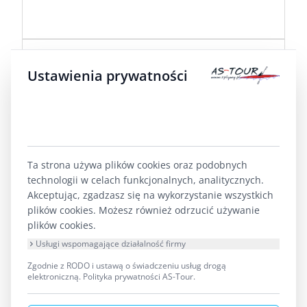
10 lata 8 miesiąc temu
przez
michal
Ustawienia prywatności
Replied by
michal
on topic
Spływ kajakowy
Krutynia
Tak ja z synem(13lat) w ostatnim tygodniu
Ta strona używa plików cookies oraz podobnych
sierpnia
technologii w celach funkcjonalnych, analitycznych.
Akceptując, zgadzasz się na wykorzystanie wszystkich
plików cookies. Możesz również odrzucić używanie
plików cookies.
Usługi wspomagające działalność firmy
1
Zgodnie z RODO i ustawą o świadczeniu usług drogą
elektroniczną.
Polityka prywatności AS-Tour
.
Forum
Szlak Krutynia
szukasz ekipy na spływ Krutynią ?
Spływ kajakowy Krutynia