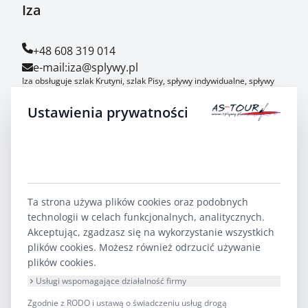
Iza
+48 608 319 014
e-mail:
iza@splywy.pl
Iza obsługuje szlak Krutyni, szlak Pisy, spływy indywidualne, spływy
dla szkół i kolonii.
Ustawienia prywatności
Agnieszka
+48 600 092 252
e-mail:
agnieszka@splywy.pl
Agnieszka obsługuje szlaki Suwalszczyzny - Czarna Hańcza,
Ta strona używa plików cookies oraz podobnych
Rospuda, Biebrza, Łyna.
technologii w celach funkcjonalnych, analitycznych.
Akceptując, zgadzasz się na wykorzystanie wszystkich
Wpis do rejestru Organizatorów i Pośredników Turystycznych
plików cookies. Możesz również odrzucić używanie
Województwa Warmińsko Mazurskiego nr 2/2006
plików cookies.
Polityka prywatności
Usługi wspomagające działalność firmy
Regulamin korzystania ze sprzętu wodnego AS-TOUR
Zgodnie z RODO i ustawą o świadczeniu usług drogą