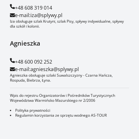
+48 608 319 014
e-mail:
iza@splywy.pl
Iza obsługuje szlak Krutyni, szlak Pisy, spływy indywidualne, spływy
dla szkół i kolonii.
Agnieszka
+48 600 092 252
e-mail:
agnieszka@splywy.pl
Agnieszka obsługuje szlaki Suwalszczyzny - Czarna Hańcza,
Rospuda, Biebrza, Łyna.
Wpis do rejestru Organizatorów i Pośredników Turystycznych
Województwa Warmińsko Mazurskiego nr 2/2006
Polityka prywatności
Regulamin korzystania ze sprzętu wodnego AS-TOUR