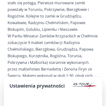
stało się potęgą. Pierwsze murowane zamki
powstały w Toruniu, Pokrzywnie, Bierzgłowie i
Rogoźnie. Kolejne to zamki w Grudziądzu,
Kowalewie, Radzyniu Chełmińskim, Papowie
Biskupim, Golubiu, Lipienku i Nieszawie.
W Parku Miniatur Zamków Krzyżackich w Chełmnie
zobaczycie 9 makiet zamków (z Radzynia
Chełmińskiego, Bierzgłowa, Grudziądza, Papowa
Biskupiego, Kurzętnika, Rogóźna, Torunia,
Pokrzywna i Malborka) starannie wykonanych
przez małżeństwo Bernadettę i Zenona Firyn ze
Świecia. Makiety wykonali w skali 1:30, obok nich
znajdują się tablice informacyjne. Zwiedzanie
Ustawienia prywatności
Parku Miniatur Zamków Krzyżackich w Chełmnie
jest bezpłatne. Jest on czynny od 1 kwietnia do 30
października.