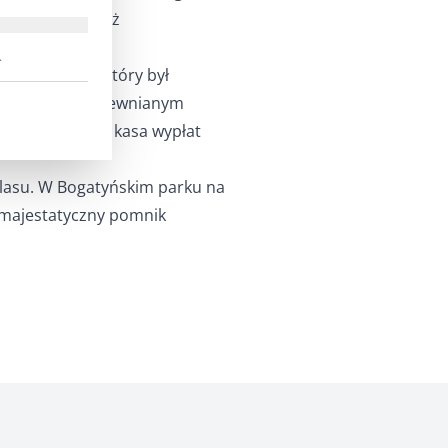
o drogi ponieważ
ł.
.
ajcarskiego, który był
trowy dom z drewnianym
ła się poczta i kasa wypłat
 lasu. W Bogatyńskim parku na
 majestatyczny pomnik