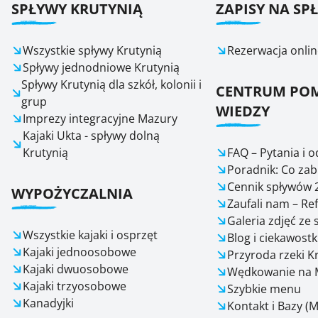
SPŁYWY KRUTYNIĄ
ZAPISY NA SP
Wszystkie spływy Krutynią
Rezerwacja onlin
Spływy jednodniowe Krutynią
Spływy Krutynią dla szkół, kolonii i
CENTRUM POM
grup
WIEDZY
Imprezy integracyjne Mazury
Kajaki Ukta - spływy dolną
Krutynią
FAQ – Pytania i 
Poradnik: Co zab
Cennik spływów 
WYPOŻYCZALNIA
Zaufali nam – Re
Galeria zdjęć ze
Wszystkie kajaki i osprzęt
Blog i ciekawostk
Kajaki jednoosobowe
Przyroda rzeki K
Kajaki dwuosobowe
Wędkowanie na 
Kajaki trzyosobowe
Szybkie menu
Kanadyjki
Kontakt i Bazy (