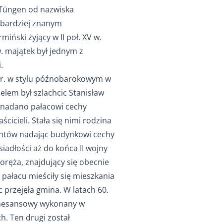
 Tüngen od nazwiska
ajbardziej znanym
iński żyjący w II poł. XV w.
. majątek był jednym z
.
 r. w stylu późnobarokowym w
elem był szlachcic Stanisław
 nadano pałacowi cechy
ścicieli. Stała się nimi rodzina
ontów nadając budynkowi cechy
iadłości aż do końca II wojny
oręża, znajdujący się obecnie
 pałacu mieściły się mieszkania
 przejęła gmina. W latach 60.
renesansowy wykonany w
. Ten drugi został