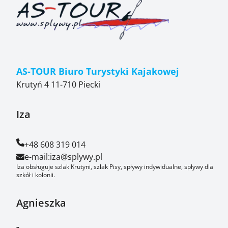
AS-TOUR Biuro Turystyki Kajakowej
Krutyń 4 11-710 Piecki
Iza
+48 608 319 014
e-mail:
iza@splywy.pl
Iza obsługuje szlak Krutyni, szlak Pisy, spływy indywidualne, spływy dla
szkół i kolonii.
Agnieszka