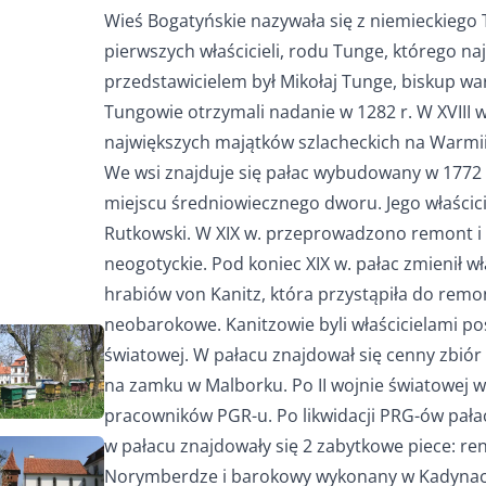
Wieś Bogatyńskie nazywała się z niemieckiego
pierwszych właścicieli, rodu Tunge, którego n
przedstawicielem był Mikołaj Tunge, biskup warm
Tungowie otrzymali nadanie w 1282 r. W XVIII w
największych majątków szlacheckich na Warmii
We wsi znajduje się pałac wybudowany w 1772
miejscu średniowiecznego dworu. Jego właścici
Rutkowski. W XIX w. przeprowadzono remont i
neogotyckie. Pod koniec XIX w. pałac zmienił wła
hrabiów von Kanitz, która przystąpiła do rem
neobarokowe. Kanitzowie byli właścicielami pos
światowej. W pałacu znajdował się cenny zbiór 
na zamku w Malborku. Po II wojnie światowej w
pracowników PGR-u. Po likwidacji PRG-ów pałac
w pałacu znajdowały się 2 zabytkowe piece: 
Norymberdze i barokowy wykonany w Kadynach