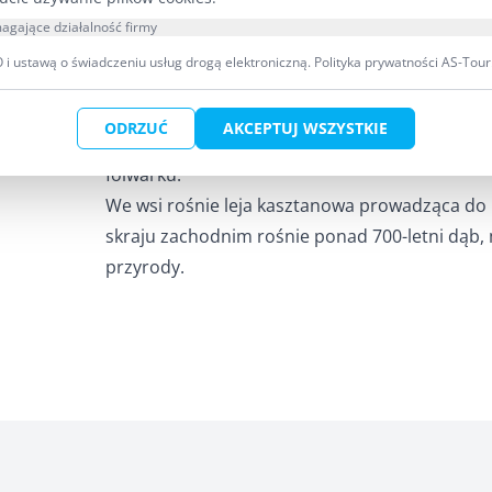
ręcznie w stylu romańskim. Krzyż stoi tyłem d
agające działalność firmy
prawdopodobnie przed nim stał dawniej kośció
i ustawą o świadczeniu usług drogą elektroniczną.
Polityka prywatności AS-Tour
Poszukajcie również domu nr 10, tzw. domu szw
przypałacowym domem ogrodnika. Jest to pię
ODRZUĆ
AKCEPTUJ WSZYSTKIE
tarasem na piętrze. Przed wojną w domu mieści
folwarku.
We wsi rośnie leja kasztanowa prowadząca do
skraju zachodnim rośnie ponad 700-letni dąb,
przyrody.