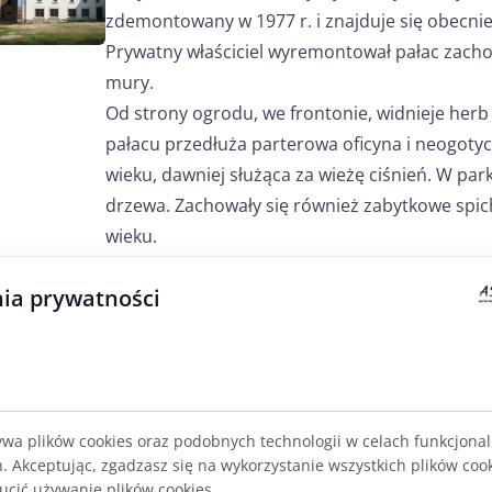
zdemontowany w 1977 r. i znajduje się obec
Prywatny właściciel wyremontował pałac zach
mury.
Od strony ogrodu, we frontonie, widnieje herb
pałacu przedłuża parterowa oficyna i neogotyc
wieku, dawniej służąca za wieżę ciśnień. W pa
drzewa. Zachowały się również zabytkowe spichl
wieku.
We wsi zobaczcie neogotycki kościół Trójcy Świ
ia prywatności
wybudowany w 1830 r. Na jego wieży wisi dzwo
w Ornecie. W środku znajduje się ołtarz z 1832
wykonane przez Johanna Vulf z Ornety. Kaplica
zamurowanym wejściem mieści grobowiec. Pra
funkcję kaplicy cmentarnej, a po II wojnie świa
ywa plików cookies oraz podobnych technologii w celach funkcjona
lekcje religii.
h. Akceptując, zgadzasz się na wykorzystanie wszystkich plików coo
Niedaleko kościoła stoi krzyż żelazny na pods
ucić używanie plików cookies.