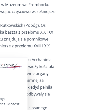
nie w Muzeum we Fromborku.
owując częściowo wcześniejsze
 Rutkowskich (Pobóg). Oś
ka baszta z przełomu XIX i XX
rku znajdują się pomnikowe
erze z przełomu XVIII i XIX
ętej i św. Michała Archanioła
n-sygnaturka z wieży kościoła
 r. oraz niesprawne organy
 w części podziemnej za
wdopodobnie kiedyś pełniła
towej w kaplicy odbywały się
lnych,
kies. Możesz
tawie z kamienia ciosanego