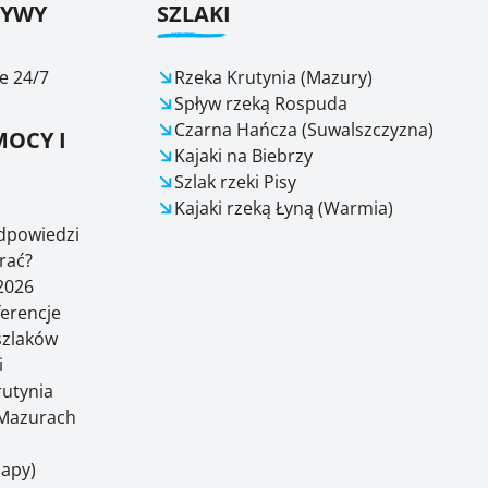
ŁYWY
SZLAKI
e 24/7
Rzeka Krutynia (Mazury)
Spływ rzeką Rospuda
Czarna Hańcza (Suwalszczyzna)
OCY I
Kajaki na Biebrzy
Szlak rzeki Pisy
Kajaki rzeką Łyną (Warmia)
odpowiedzi
rać?
2026
ferencje
 szlaków
i
rutynia
Mazurach
Mapy)