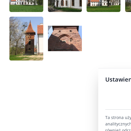
Ustawien
Ta strona uż
analitycznyc
również odrz