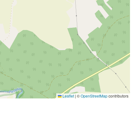
Leaflet
|
©
OpenStreetMap
contributors