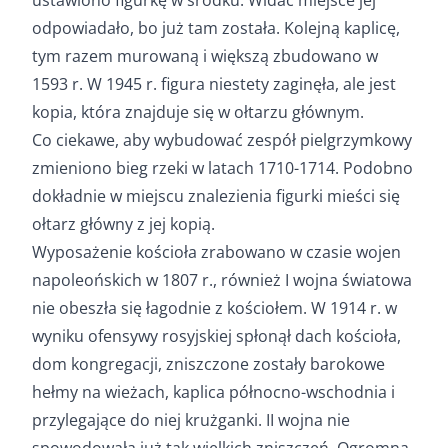
odpowiadało, bo już tam została. Kolejną kaplicę,
tym razem murowaną i większą zbudowano w
1593 r. W 1945 r. figura niestety zaginęła, ale jest
kopia, która znajduje się w ołtarzu głównym.
Co ciekawe, aby wybudować zespół pielgrzymkowy
zmieniono bieg rzeki w latach 1710-1714. Podobno
dokładnie w miejscu znalezienia figurki mieści się
ołtarz główny z jej kopią.
Wyposażenie kościoła zrabowano w czasie wojen
napoleońskich w 1807 r., również I wojna światowa
nie obeszła się łagodnie z kościołem. W 1914 r. w
wyniku ofensywy rosyjskiej spłonął dach kościoła,
dom kongregacji, zniszczone zostały barokowe
hełmy na wieżach, kaplica północno-wschodnia i
przylegające do niej krużganki. II wojna nie
spowodowała już tak wielkich zniszczeń. Ogromną