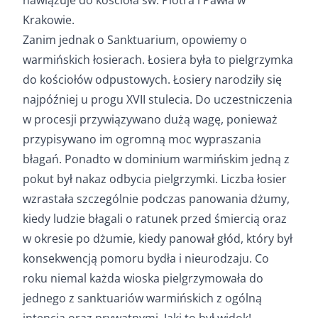
Krakowie.
Zanim jednak o Sanktuarium, opowiemy o
warmińskich łosierach. Łosiera była to pielgrzymka
do kościołów odpustowych. Łosiery narodziły się
najpóźniej u progu XVII stulecia. Do uczestniczenia
w procesji przywiązywano dużą wagę, ponieważ
przypisywano im ogromną moc wypraszania
błagań. Ponadto w dominium warmińskim jedną z
pokut był nakaz odbycia pielgrzymki. Liczba łosier
wzrastała szczególnie podczas panowania dżumy,
kiedy ludzie błagali o ratunek przed śmiercią oraz
w okresie po dżumie, kiedy panował głód, który był
konsekwencją pomoru bydła i nieurodzaju. Co
roku niemal każda wioska pielgrzymowała do
jednego z sanktuariów warmińskich z ogólną
intencją oraz prywatnymi. Jaki to był widok!