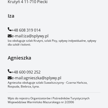
Krutyń 4 11-710 Piecki
Iza
+48 608 319 014
e-mail:
iza@splywy.pl
Iza obsługuje szlak Krutyni, szlak Pisy, spływy indywidualne, spływy
dla szkół i kolonii.
Agnieszka
+48 600 092 252
e-mail:
agnieszka@splywy.pl
Agnieszka obsługuje szlaki Suwalszczyzny - Czarna Hańcza,
Rospuda, Biebrza, Łyna.
Wpis do rejestru Organizatorów i Pośredników Turystycznych
Województwa Warmińsko Mazurskiego nr 2/2006