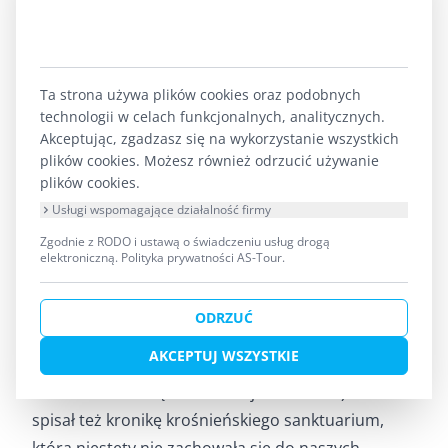
Wilhelma Biereichla z Reszla, obrazy w ołtarzach
Piotr Kolberg z Pieniężna, część rzeźb Apostołów
Jan Chrystian Schmit, z kolei fasadę kościoła
Ta strona używa plików cookies oraz podobnych
wykonał warsztat Krzysztofa Perwangera z
technologii w celach funkcjonalnych, analitycznych.
Tolkmicka. Organy zbudowane zostały przez
Akceptując, zgadzasz się na wykorzystanie wszystkich
plików cookies. Możesz również odrzucić używanie
Jerzego Wolffa i jego syna w latach 1729-1731.
plików cookies.
Ważną osobą związaną z budową kościoła jest
Usługi wspomagające działalność firmy
Kasper Simonis, który w latach 90 tych XVII powziął
Zgodnie z RODO i ustawą o świadczeniu usług drogą
starania o budowę kościoła w Krośnie i aby to się
elektroniczną.
Polityka prywatności AS-Tour
.
udało doprowadził w 1710 r. do ponownego
odkupienia Krosna przez kapitułę warmińską
ODRZUĆ
(wcześniej, z powodu kłopotów finansowych,
AKCEPTUJ WSZYSTKIE
kapituła sprzedała Krosno dla protestanckiego
burmistrza Pieniężna Andrzeja Dromlera). Simonis
spisał też kronikę krośnieńskiego sanktuarium,
która niestety nie zachowała się do naszych