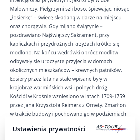
Malowniczy. Pielgrzymi szli boso, śpiewając, niosąc
„łosierkę” – świecę składaną w darze na miejscu
oraz chorągwie. Gdy mijano świątynie –
pozdrawiano Najświętszy Sakrament, przy
kapliczkach i przydrożnych krzyżach krótko się
modlono. Na końcu wędrówki oprócz modlitw
odbywały się uroczyste przyjęcia w domach
okolicznych mieszkańców – krewnych pątników.
Łosiery przez lata na stałe wpisane były w
krajobraz warmińskich wsi i polnych dróg.
Kościół w Krośnie wzniesiono w latach 1709-1759
przez Jana Krzysztofa Reimers z Ornety. Zmarł on
w trakcie budowy i pochowano go w podziemiach
kościoła. Autor projektu nie jest znany z nazwiska.
Ustawienia prywatności
Pięć barokowych ołtarzy wykonał Krzysztof
Peucker z Reszla, jedną parę ołtarzy warsztat