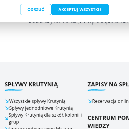
Zwiedzanie Smolnik zakończyć możecie w Izbie 
ODRZUĆ
AKCEPTUJ WSZYSTKIE
prezentowane są sprzęty gospodarstwa domow
smolnickiej. Kto nie wie, co to jest kopańka i k
SPŁYWY KRUTYNIĄ
ZAPISY NA SP
Wszystkie spływy Krutynią
Rezerwacja onlin
Spływy jednodniowe Krutynią
Spływy Krutynią dla szkół, kolonii i
CENTRUM POM
grup
WIEDZY
Imprezy integracyjne Mazury