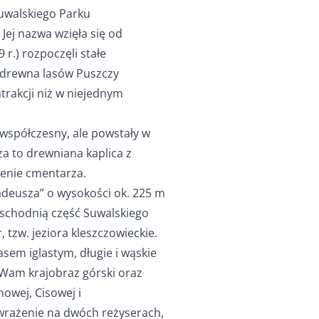
Suwalskiego Parku
 Jej nazwa wzięła się od
r.) rozpoczęli stałe
 drewna lasów Puszczy
trakcji niż w niejednym
współczesny, ale powstały w
za to drewniana kaplica z
erenie cmentarza.
deusza” o wysokości ok. 225 m
schodnią część Suwalskiego
tzw. jeziora kleszczowieckie.
sem iglastym, długie i wąskie
 Wam krajobraz górski oraz
nowej, Cisowej i
wrażenie na dwóch reżyserach,