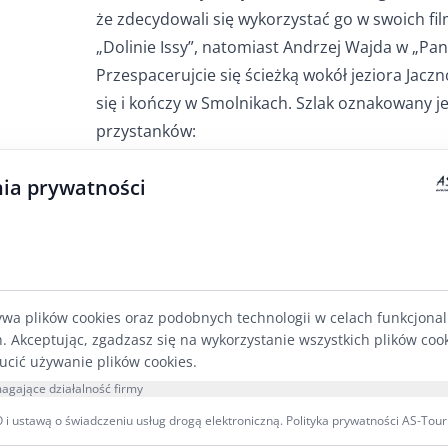
że zdecydowali się wykorzystać go w swoich fi
„Dolinie Issy”, natomiast Andrzej Wajda w „Pa
Przespacerujcie się ścieżką wokół jeziora Jaczn
się i kończy w Smolnikach. Szlak oznakowany j
przystanków:
1. Punkt widokowy U Pana Tadeusza.
ia prywatności
2. Brama do Suwalskiego Parku Krajobrazoweg
3. Punkt widokowy Na ozie.
4. Punkt widokowy Panorama Smolnicka.
5. Wysięk źródliskowy, stanowisko skrzypu pol
6. Stary młyn w Jacznie.
ywa plików cookies oraz podobnych technologii w celach funkcjona
7. Bobrowe źródła.
h. Akceptując, zgadzasz się na wykorzystanie wszystkich plików coo
8. Erozyjny Jar Strumienia
ucić używanie plików cookies.
Jezioro Jaczno uznawane jest za najpiękniejsz
agające działalność firmy
Krajobrazowego. Swój unikalny, malachitowy 
i ustawą o świadczeniu usług drogą elektroniczną.
Polityka prywatności AS-Tour
glonów z rodzaju Chlorella.