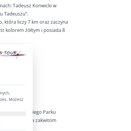
lmach: Tadeusz Konwicki w
nu Tadeuszu”.
o, która liczy 7 km oraz zaczyna
est kolorem żółtym i posiada 8
o.
nego.
lnych,
kies. Możesz
y akwen Suwalskiego Parku
kolor zawdzięcza zakwitom
.