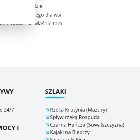
regionalnej, gdzie
ego tradycyjnego dla wsi
robia, dowie się właśnie tam.
ŁYWY
SZLAKI
e 24/7
Rzeka Krutynia (Mazury)
Spływ rzeką Rospuda
Czarna Hańcza (Suwalszczyzna)
OCY I
Kajaki na Biebrzy
Szlak rzeki Pisy