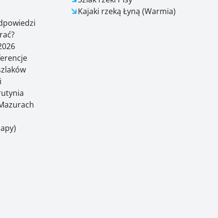
Kajaki rzeką Łyną (Warmia)
odpowiedzi
rać?
2026
ferencje
 szlaków
i
rutynia
Mazurach
Mapy)