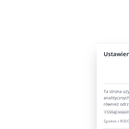
Ustawien
Ta strona uż
analitycznyc
również odrz
Usługi wspom
Zgodnie z RODO 