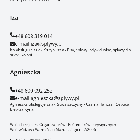
Iza
+48 608 319 014
e-mail:
iza@splywy.pl
Iza obsługuje szlak Krutyni, szlak Pisy, spływy indywidualne, spływy dla
szkół i kolonii.
Agnieszka
+48 600 092 252
e-mail:
agnieszka@splywy.pl
Agnieszka obsługuje szlaki Suwalszczyzny - Czarna Hańcza, Rospuda,
Biebrza, Łyna.
Wpis do rejestru Organizatorów i Pośredników Turystycznych
Województwa Warmińsko Mazurskiego nr 2/2006
Polityka prywatności