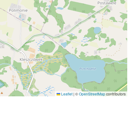
Leaflet
|
©
OpenStreetMap
contributors