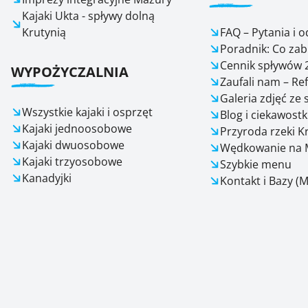
Kajaki Ukta - spływy dolną
Krutynią
FAQ – Pytania i 
Poradnik: Co zab
Cennik spływów 
WYPOŻYCZALNIA
Zaufali nam – Re
Galeria zdjęć ze
Wszystkie kajaki i osprzęt
Blog i ciekawostk
Kajaki jednoosobowe
Przyroda rzeki K
Kajaki dwuosobowe
Wędkowanie na 
Kajaki trzyosobowe
Szybkie menu
Kanadyjki
Kontakt i Bazy (