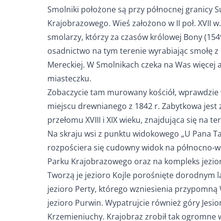
Smolniki położone są przy północnej granicy 
Krajobrazowego. Wieś założono w II poł. XVII w.
smolarzy, którzy za czasów królowej Bony (1549 
osadnictwo na tym terenie wyrabiając smołę z
Mereckiej. W Smolnikach czeka na Was więcej a
miasteczku.
Zobaczycie tam murowany kościół, wprawdzie 
miejscu drewnianego z 1842 r. Zabytkowa jest 
przełomu XVIII i XIX wieku, znajdująca się na t
Na skraju wsi z punktu widokowego „U Pana Ta
rozpościera się cudowny widok na północno-w
Parku Krajobrazowego oraz na kompleks jezior, 
Tworzą je jezioro Kojle porośnięte dorodnym la
jezioro Perty, którego wzniesienia przypomną
jezioro Purwin. Wypatrujcie również góry Jesio
Krzemieniuchy. Krajobraz zrobił tak ogromne 