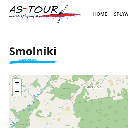
HOME
SPŁY
Smolniki
+
−