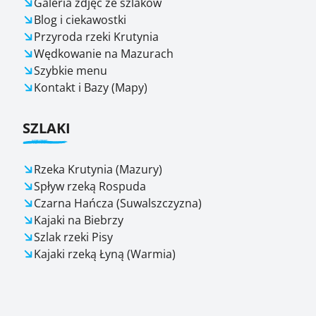
Galeria zdjęć ze szlaków
Blog i ciekawostki
Przyroda rzeki Krutynia
Wędkowanie na Mazurach
Szybkie menu
Kontakt i Bazy (Mapy)
SZLAKI
Rzeka Krutynia (Mazury)
Spływ rzeką Rospuda
Czarna Hańcza (Suwalszczyzna)
Kajaki na Biebrzy
Szlak rzeki Pisy
Kajaki rzeką Łyną (Warmia)