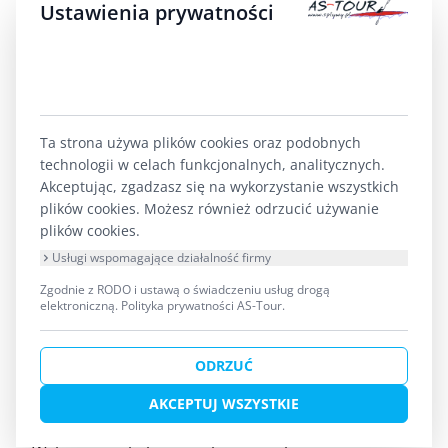
wyższym – najlepiej też na bazie mineralnej, z
Ustawienia prywatności
woskiem pszczelim lub masłem shea. Nakładaj ją
tak często, jak pijesz wodę, czyli w upał mniej
więcej co godzinę.
Ta strona używa plików cookies oraz podobnych
Praktyczna wskazówka pakowania:
krem
technologii w celach funkcjonalnych, analitycznych.
trzymaj w kieszeni kamizelki lub w małym
Akceptując, zgadzasz się na wykorzystanie wszystkich
plików cookies. Możesz również odrzucić używanie
woreczku strunowym przyczepionym do siedziska,
plików cookies.
nie na dnie luku bagażowego. Jeśli musisz grzebać
Usługi wspomagające działalność firmy
w torbie za każdym razem, po prostu odpuścisz
Zgodnie z RODO i ustawą o świadczeniu usług drogą
ponowną aplikację – a to właśnie regularne
elektroniczną.
Polityka prywatności AS-Tour
.
nakładanie decyduje o tym, czy wrócisz ze spływu z
ODRZUĆ
przyjemnym wspomnieniem, czy z bolesnym
oparzeniem słonecznym.
AKCEPTUJ WSZYSTKIE