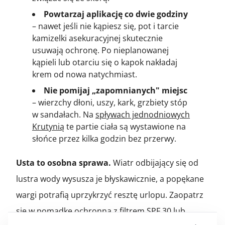
Powtarzaj aplikację co dwie godziny
– nawet jeśli nie kąpiesz się, pot i tarcie
kamizelki asekuracyjnej skutecznie
usuwają ochronę. Po nieplanowanej
kąpieli lub otarciu się o kapok nakładaj
krem od nowa natychmiast.
Nie pomijaj „zapomnianych" miejsc
– wierzchy dłoni, uszy, kark, grzbiety stóp
w sandałach. Na
spływach jednodniowych
Krutynią
te partie ciała są wystawione na
słońce przez kilka godzin bez przerwy.
Usta to osobna sprawa.
Wiatr odbijający się od
lustra wody wysusza je błyskawicznie, a popękane
wargi potrafią uprzykrzyć resztę urlopu. Zaopatrz
się w pomadkę ochronną z filtrem SPF 30 lub